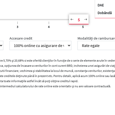
DAE
Dobândă
5
|
|
|
3
4
5
Accesare credit
Modalități de rambursar
e 5,70% și 20,68% si este oferită clienților în funcție de o serie de elemente avute în vedere
nca, opțiunea de încasare a veniturilor în cont curent BRD, incheierea unei asigurări de via
utii financiare, vechimea și stabilitatea la locul de muncă, constanța veniturilor, existența 
e creditele deținute până în prezent etc. Pentru detalii, aplică acum 100% online sau lasă
a toate informațiile astfel încât să poți obține creditul rapid.
 intermediul calculatorului de rate online este orientativ și nu are valoare contractuală.