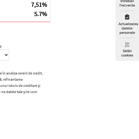
Întrebări
7,51%
frecvente
5.7%
Actualizarea
datelor
personale
e
Setări
cookies
 în analiza cererii de credit,
ță, refinantarea
unui istoric de creditare și
-ne datele tale și te vom