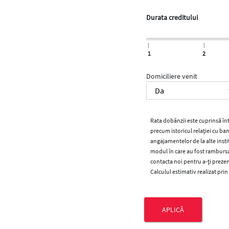
Durata creditului
|
|
1
2
Domiciliere venit
Rata dobânzii este cuprinsă într
precum istoricul relației cu ba
angajamentelor de la alte instit
modul în care au fost rambursat
contacta noi pentru a-ți prezent
Calculul estimativ realizat prin
APLICĂ