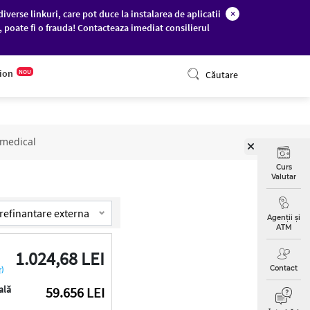
diverse linkuri, care pot duce la instalarea de aplicatii
×
c, poate fi o frauda! Contacteaza imediat consilierul
ONLINE BANKING
tion
NOU
Căutare
 medical
Curs
Valutar
Agenții și
ATM
1.024,68 LEI
Contact
r)
ală
59.656 LEI