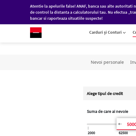
Atentie la apelurile false! ANAF, banca sau alte autoritati n
de control la distanta a calculatorului tau. Nu efectua „tra
bancar si raporteaza situatiile suspecte!
RO
/
EN
PERSOANE FIZICE
COM
Carduri și Conturi
C
Sari la conținutul principal
Nevoi personale
Inv
Alege tipul de credit
Suma de care ai nevoie
500
|
|
2000
62500