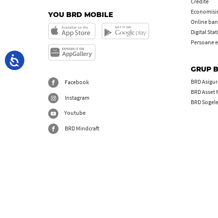
Credite
Economisire
YOU BRD MOBILE
Online ban
Digital Sta
Persoane e
GRUP 
BRD Asigură
Facebook
BRD Asset
Instagram
BRD Sogel
Youtube
BRD Mindcraft