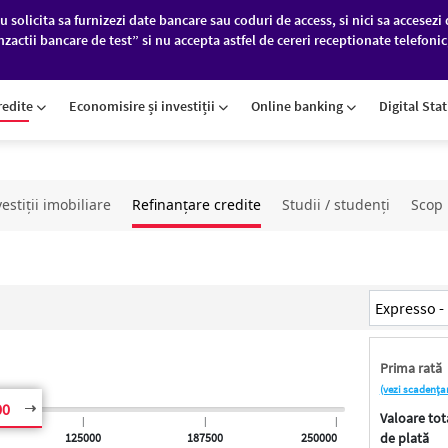
u solicita sa furnizezi date bancare sau coduri de access, si nici sa accesezi 
nzactii bancare de test” si nu accepta astfel de cereri receptionate telefoni
PANII
PIEȚE FINANCIARE
DESPRE NOI
redite
Economisire și investiții
Online banking
Digital Sta
estiţii imobiliare
Refinanțare credite
Studii / studenţi
Scop
Prima rată
(vezi scadența
00
Valoare tot
|
|
|
de plată
125000
187500
250000