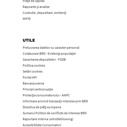
Piețe de capital
Rapoarte și analize
Custodie, depozitare, emitenți
MiFID
UTILE
Prelucrarea datelor cu caracter personal
Colaborare BRD - Evidența populației
Garantarea depozitelor - FGDB
Politica cookies
Setări cookies
Portal API
Bancassurance
Principii anticorupţie
Protecţia consumatorului - ANPC
Informare privind tranzacții interzise prin BRD
Directiva de plăți europene
Sumarul Politicii de conflicte de interese BRD
Raportare interna (whistleblowing)
Accesibilitate Consumatori