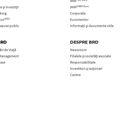
IMM
2-50M Euro
 și investiții
IMM
king
Corporate
NOU
tion
Euromentor
xpuse public
Informații și documente utile
BRD
DESPRE BRD
ri de Viață
Newsroom
 Management
Filialele și societăți asociate
ease
Responsabilitate
Investitori și acționari
Cariere