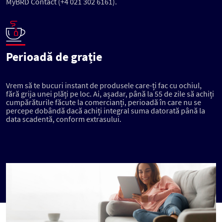
MyBRD Contact (+4 021 302 6161).
Perioadă de grație
Vrem să te bucuri instant de produsele care-ți fac cu ochiul,
fără grija unei plăți pe loc. Ai, așadar, până la 55 de zile să achiți
cumpărăturile făcute la comercianți, perioadă în care nu se
percepe dobândă dacă achiți integral suma datorată până la
data scadentă, conform extrasului.