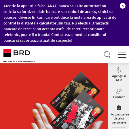
Atentie la apelurile false! ANAF, banca sau alte autoritati nu
×
solicita sa furnizezi date bancare sau coduri de access, si nici sa
accesezi diverse linkuri, care pot duce la instalarea de aplicatii de
control la distanta a calculatorului tau. Nu efectua „tranzactii
bancare de test” si nu accepta astfel de cereri receptionate
telefonic, poate fi o frauda! Contacteaza imediat consilierul
bancar si raporteaza situatiile suspecte!
Sari la conținutul principal
T
Curs
Valutar
Agenții și
ATM
Contact
Actualizarea
datelor
personale