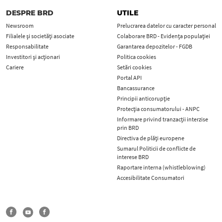
DESPRE BRD
UTILE
Newsroom
Prelucrarea datelor cu caracter personal
Filialele și societăți asociate
Colaborare BRD - Evidența populației
Responsabilitate
Garantarea depozitelor - FGDB
Investitori și acționari
Politica cookies
Cariere
Setări cookies
Portal API
Bancassurance
Principii anticorupţie
Protecţia consumatorului - ANPC
Informare privind tranzacții interzise
prin BRD
Directiva de plăți europene
Sumarul Politicii de conflicte de
interese BRD
Raportare interna (whistleblowing)
Accesibilitate Consumatori