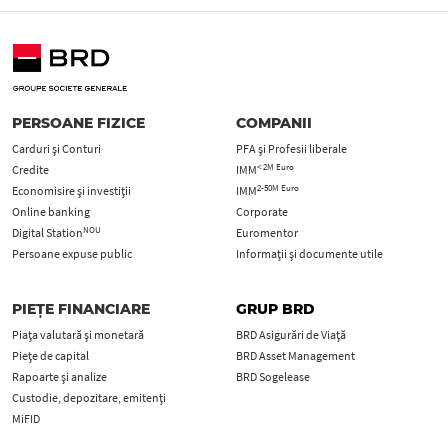
PERSOANE FIZICE
COMPANII
Carduri şi Conturi
PFA şi Profesii liberale
< 2M Euro
Credite
IMM
2-50M Euro
Economisire și investiții
IMM
Online banking
Corporate
NOU
Digital Station
Euromentor
Persoane expuse public
Informații și documente utile
PIEȚE FINANCIARE
GRUP BRD
Piața valutară și monetară
BRD Asigurări de Viață
Piețe de capital
BRD Asset Management
Rapoarte și analize
BRD Sogelease
Custodie, depozitare, emitenți
MiFID