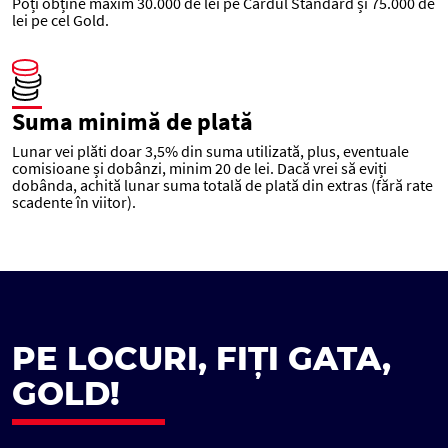
Poți obține maxim 30.000 de lei pe Cardul Standard și 75.000 de
lei pe cel Gold.
Suma minimă de plată
Lunar vei plăti doar 3,5% din suma utilizată, plus, eventuale
comisioane și dobânzi, minim 20 de lei. Dacă vrei să eviți
dobânda, achită lunar suma totală de plată din extras (fără rate
scadente în viitor).
PE LOCURI, FIȚI GATA,
GOLD!