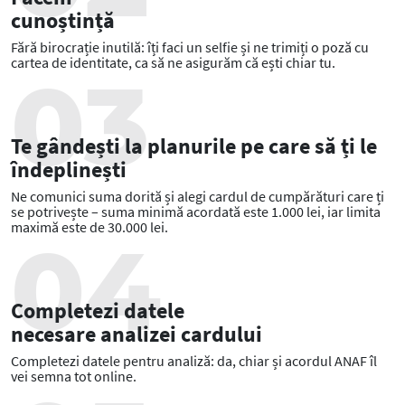
cunoștință
Fără birocrație inutilă: îți faci un selfie și ne trimiți o poză cu
cartea de identitate, ca să ne asigurăm că ești chiar tu.
Te gândești la planurile pe care să ți le
îndeplinești
Ne comunici suma dorită și alegi cardul de cumpărături care ți
se potrivește – suma minimă acordată este 1.000 lei, iar limita
maximă este de 30.000 lei.
Completezi datele
necesare analizei cardului
Completezi datele pentru analiză: da, chiar și acordul ANAF îl
vei semna tot online.