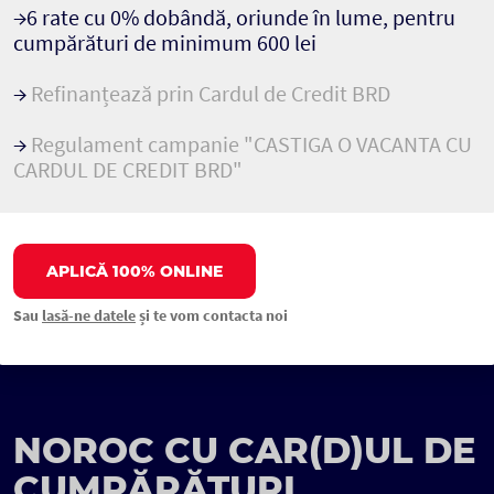
→6 rate cu 0% dobândă, oriunde în lume, pentru
cumpărături de minimum 600 lei
→
Refinanțează prin Cardul de Credit BRD
→
Regulament campanie "CASTIGA O VACANTA CU
CARDUL DE CREDIT BRD"
APLICĂ 100% ONLINE
Sau
lasă-ne datele
și te vom contacta noi
NOROC CU
CAR(D)UL DE
CUMPĂRĂTURI