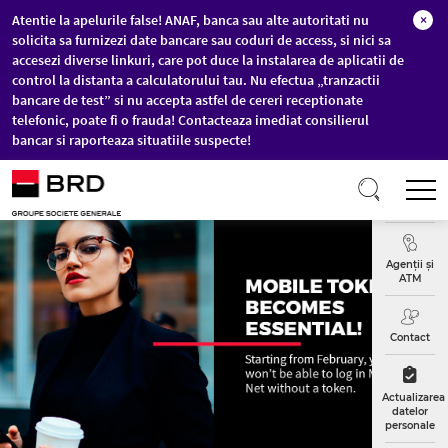
Atentie la apelurile false! ANAF, banca sau alte autoritati nu
×
solicita sa furnizezi date bancare sau coduri de access, si nici sa
accesezi diverse linkuri, care pot duce la instalarea de aplicatii de
control la distanta a calculatorului tau. Nu efectua „tranzactii
bancare de test” si nu accepta astfel de cereri receptionate
telefonic, poate fi o frauda! Contacteaza imediat consilierul
bancar si raporteaza situatiile suspecte!
Sari la conținutul principal
T
Curs
Valutar
Agenții și
ATM
Contact
Actualizarea
datelor
personale