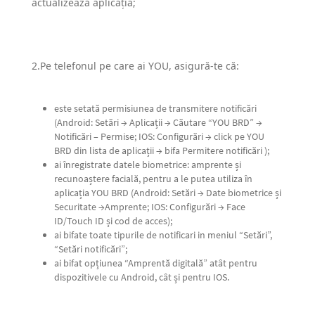
actualizează aplicația;
2.Pe telefonul pe care ai YOU, asigură-te că:
este setată permisiunea de transmitere notificări
(
Android
: Setări → Aplicații → Căutare “YOU BRD” →
Notificări – Permise;
IOS
: Configurări → click pe YOU
BRD din lista de aplicații → bifa Permitere notificări );
ai înregistrate datele biometrice: amprente și
recunoaștere facială, pentru a le putea utiliza în
aplicația YOU BRD (
Android
: Setări → Date biometrice și
Securitate →Amprente;
IOS
: Configurări → Face
ID/Touch ID și cod de acces);
ai bifate toate tipurile de notificari in meniul “Setări”,
“Setări notificări”;
ai bifat opțiunea “Amprentă digitală” atât pentru
dispozitivele cu Android, cât și pentru IOS.