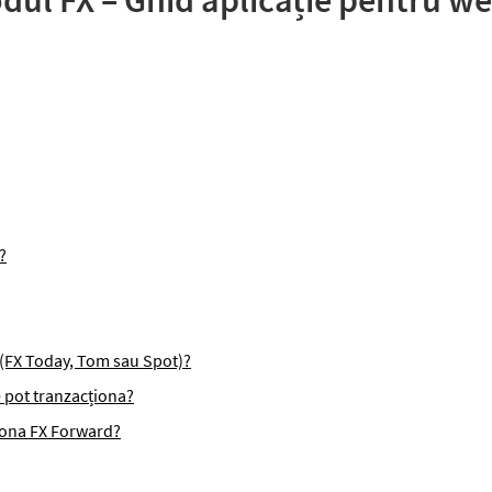
ul FX – Ghid aplicație pentru w
?
 (FX Today, Tom sau Spot)?
 pot tranzacționa?
ționa FX Forward?