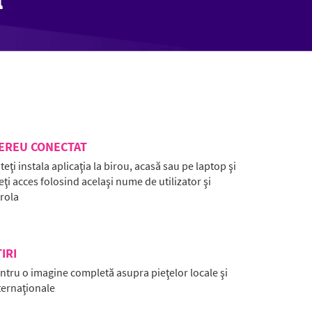
EREU CONECTAT
teţi instala aplicaţia la birou, acasă sau pe laptop şi
eţi acces folosind acelaşi nume de utilizator şi
rola
IRI
ntru o imagine completă asupra pieţelor locale şi
ternaţionale