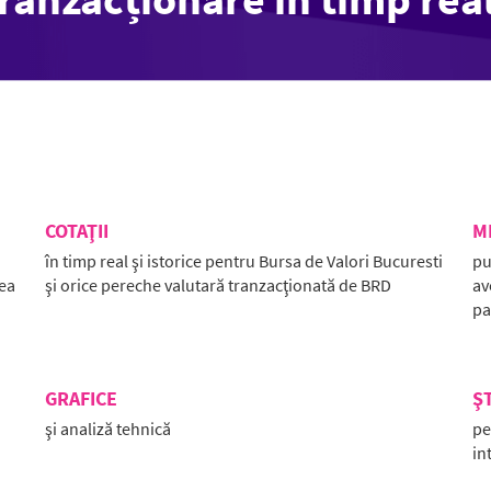
COTAŢII
M
în timp real şi istorice pentru Bursa de Valori Bucuresti
pu
tea
şi orice pereche valutară tranzacţionată de BRD
av
pa
GRAFICE
ŞT
şi analiză tehnică
pe
in