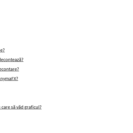
ie?
 decontează?
econtare?
i AnymaFX?
 care să văd graficul?