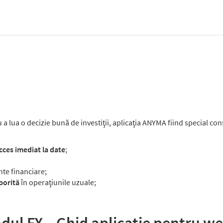
a lua o decizie bună de investiţii, aplicaţia ANYMA fiind special con
cces imediat la date
;
te financiare;
porită
în operaţiunile uzuale;