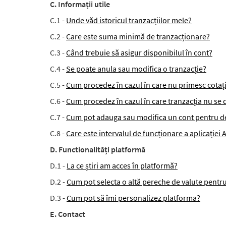
C. Informații utile
C.1 -
Unde văd istoricul tranzacțiilor mele?
C.2 -
Care este suma minimă de tranzacționare?
C.3 -
Când trebuie să asigur disponibilul în cont?
C.4 -
Se poate anula sau modifica o tranzacție?
C.5 -
Cum procedez în cazul în care nu primesc cotaț
C.6 -
Cum procedez în cazul în care tranzacția nu se
C.7 -
Cum pot adauga sau modifica un cont pentru d
C.8 -
Care este intervalul de funcționare a aplicație
D. Functionalități platformă
D.1 -
La ce știri am acces în platformă?
D.2 -
Cum pot selecta o altă pereche de valute pentru
D.3 -
Cum pot să îmi personalizez platforma?
E. Contact