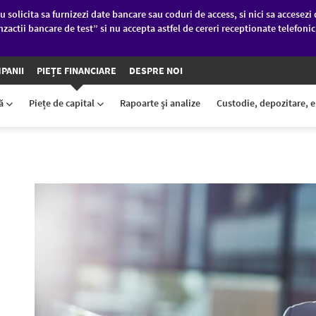
u solicita sa furnizezi date bancare sau coduri de access, si nici sa accesezi 
nzactii bancare de test” si nu accepta astfel de cereri receptionate telefoni
PANII
PIEȚE FINANCIARE
DESPRE NOI
ră
Piețe de capital
Rapoarte şi analize
Custodie, depozitare, 