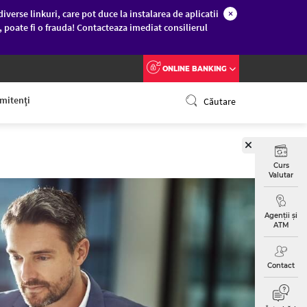
diverse linkuri, care pot duce la instalarea de aplicatii
×
c, poate fi o frauda! Contacteaza imediat consilierul
ONLINE BANKING
emitenţi
Căutare
Curs
Valutar
Agenții și
ATM
Contact