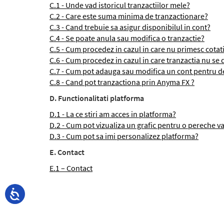
C.1 - Unde vad istoricul tranzactiilor mele?
C.2 - Care este suma minima de tranzactionare?
C.3 - Cand trebuie sa asigur disponibilul in cont?
C.4 - Se poate anula sau modifica o tranzactie?
C.5 - Cum procedez in cazul in care nu primesc cotat
C.6 - Cum procedez in cazul in care tranzactia nu se
C.7 - Cum pot adauga sau modifica un cont pentru 
C.8 - Cand pot tranzactiona prin Anyma FX ?
D. Functionalitati platforma
D.1 - La ce stiri am acces in platforma?
D.2 - Cum pot vizualiza un grafic pentru o pereche v
D.3 - Cum pot sa imi personalizez platforma?
E. Contact
E.1 – Contact