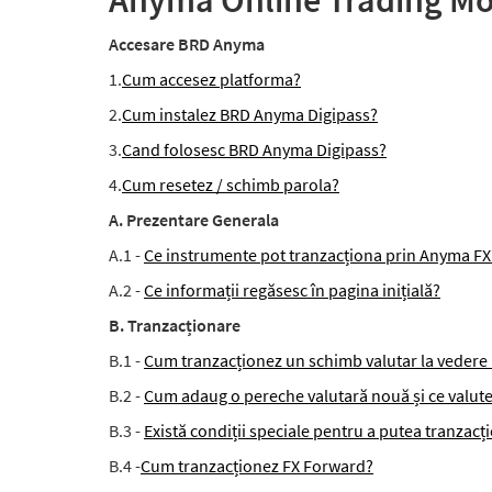
Anyma Online Trading Mod
Accesare BRD Anyma
1.
Cum accesez platforma?
2.
Cum instalez BRD Anyma Digipass?
3.
Cand folosesc BRD Anyma Digipass?
4.
Cum resetez / schimb parola?
A. Prezentare Generala
A.1 -
Ce instrumente pot tranzacționa prin Anyma FX
A.2 -
Ce informații regăsesc în pagina inițială?
B. Tranzacționare
B.1 -
Cum tranzacționez un schimb valutar la vedere
B.2 -
Cum adaug o pereche valutară nouă și ce valute
B.3 -
Există condiții speciale pentru a putea tranzac
B.4 -
Cum tranzacționez FX Forward?