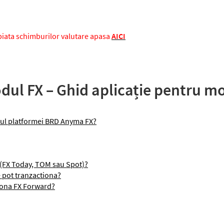
piata schimburilor valutare apasa
AICI
ul FX – Ghid aplicație pentru mo
diul platformei BRD Anyma FX?
 (FX Today, TOM sau Spot)?
e pot tranzactiona?
tiona FX Forward?