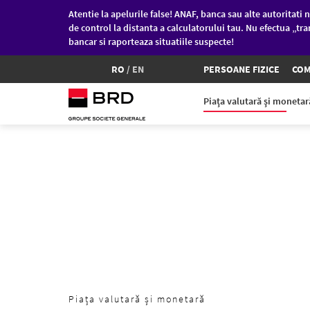
Atentie la apelurile false! ANAF, banca sau alte autoritati n
de control la distanta a calculatorului tau. Nu efectua „tra
bancar si raporteaza situatiile suspecte!
RO
/
EN
PERSOANE FIZICE
COM
Piaţa valutară şi moneta
Sari la conținutul principal
Piața valutară și monetară