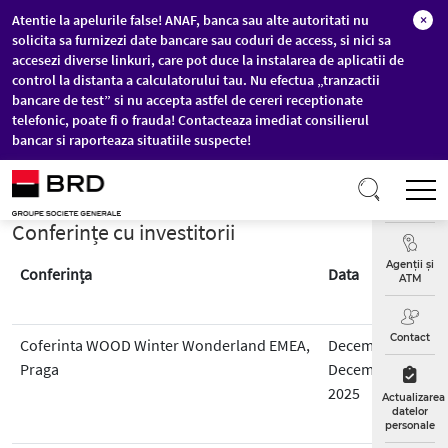
Atentie la apelurile false! ANAF, banca sau alte autoritati nu
×
solicita sa furnizezi date bancare sau coduri de access, si nici sa
accesezi diverse linkuri, care pot duce la instalarea de aplicatii de
control la distanta a calculatorului tau. Nu efectua „tranzactii
bancare de test” si nu accepta astfel de cereri receptionate
telefonic, poate fi o frauda! Contacteaza imediat consilierul
bancar si raporteaza situatiile suspecte!
Sari la conținutul principal
T
Curs
Valutar
Conferințe cu investitorii
Agenții și
Conferința
Data
ATM
Contact
Coferinta WOOD Winter Wonderland EMEA,
Decembrie 1 -
Praga
Decembrie 5,
2025
Actualizarea
datelor
personale