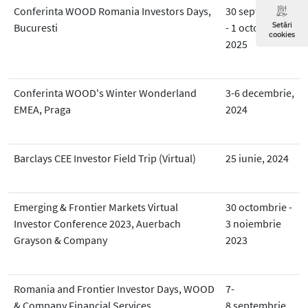
Conferinta WOOD Romania Investors Days,
30 septembrie
Bucuresti
- 1 octombrie
Setări
cookies
2025
Conferinta WOOD's Winter Wonderland
3-6 decembrie,
EMEA, Praga
2024
Barclays CEE Investor Field Trip (Virtual)
25 iunie, 2024
Emerging & Frontier Markets Virtual
30 octombrie -
Investor Conference 2023, Auerbach
3 noiembrie
Grayson & Company
2023
Romania and Frontier Investor Days, WOOD
7-
& Company Financial Services
8 septembrie,