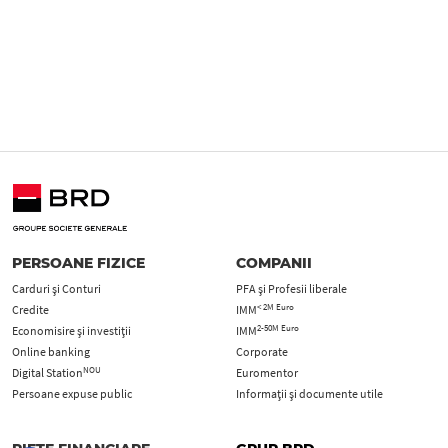
PERSOANE FIZICE
COMPANII
Carduri şi Conturi
PFA şi Profesii liberale
< 2M Euro
Credite
IMM
2-50M Euro
Economisire și investiții
IMM
Online banking
Corporate
NOU
Digital Station
Euromentor
Persoane expuse public
Informații și documente utile