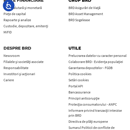
PIEȚE FINANCIARE
GRUP BRD
Piața valutară și monetară
BRD Asigurări de Viață
Piețe de capital
BRD Asset Management
Rapoarte și analize
BRD Sogelease
Custodie, depozitare, emitenți
MiFID
DESPRE BRD
UTILE
Newsroom
Prelucrarea datelor cu caracter personal
Filialele și societăți asociate
Colaborare BRD - Evidența populației
Responsabilitate
Garantarea depozitelor - FGDB
Investitori și acționari
Politica cookies
Cariere
Setări cookies
Portal API
Bancassurance
Principii anticorupţie
Protecţia consumatorului - ANPC
Informare privind tranzacții interzise
prin BRD
Directiva de plăți europene
Sumarul Politicii de conflicte de