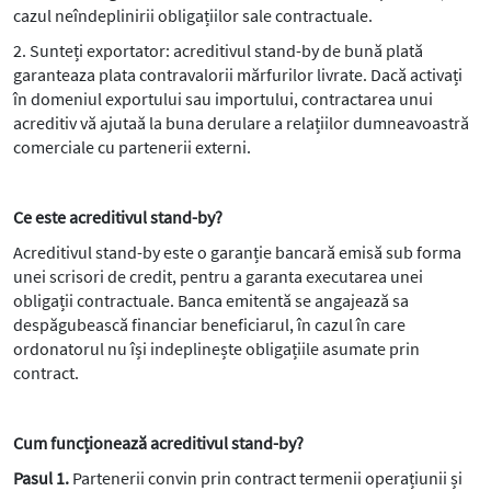
cazul neîndeplinirii obligațiilor sale contractuale.
2. Sunteți exportator: acreditivul stand-by de bună plată
garanteaza plata contravalorii mărfurilor livrate. Dacă activați
în domeniul exportului sau importului, contractarea unui
acreditiv vă ajutaă la buna derulare a relațiilor dumneavoastră
comerciale cu partenerii externi.
Ce este acreditivul stand-by?
Acreditivul stand-by este o garanție bancară emisă sub forma
unei scrisori de credit, pentru a garanta executarea unei
obligații contractuale. Banca emitentă se angajează sa
despăgubească financiar beneficiarul, în cazul în care
ordonatorul nu își indeplinește obligațiile asumate prin
contract.
Cum funcționează acreditivul stand-by?
Pasul 1.
Partenerii convin prin contract termenii operațiunii și