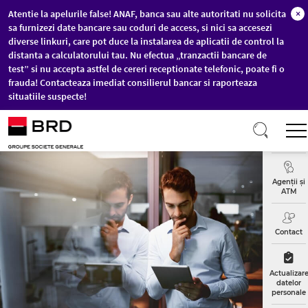
Atentie la apelurile false! ANAF, banca sau alte autoritati nu solicita
×
sa furnizezi date bancare sau coduri de access, si nici sa accesezi
diverse linkuri, care pot duce la instalarea de aplicatii de control la
distanta a calculatorului tau. Nu efectua „tranzactii bancare de
test” si nu accepta astfel de cereri receptionate telefonic, poate fi o
frauda! Contacteaza imediat consilierul bancar si raporteaza
situatiile suspecte!
Sari la conținutul principal
Curs
Valutar
Agenții și
ATM
Contact
Actualizar
datelor
personale