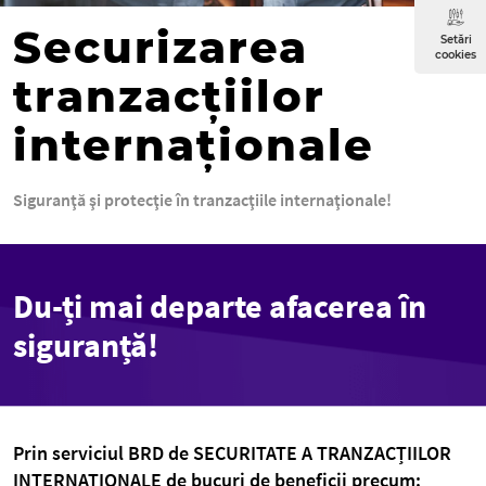
Securizarea
Setări
cookies
tranzacţiilor
internaţionale
Siguranţă şi protecţie în tranzacţiile internaţionale!
Du-ți mai departe afacerea în
siguranță!
Prin serviciul BRD de SECURITATE A TRANZACȚIILOR
INTERNAȚIONALE de bucuri de beneficii precum: