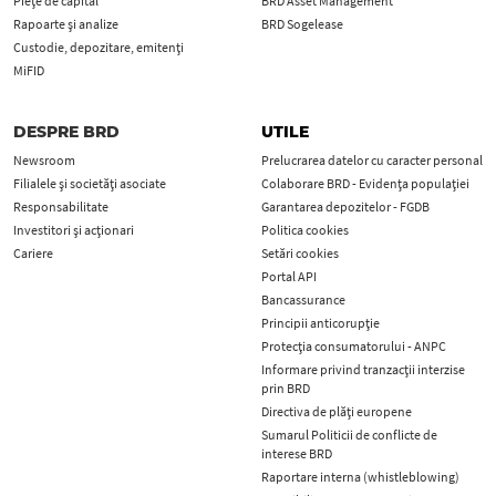
Piețe de capital
BRD Asset Management
Rapoarte și analize
BRD Sogelease
Custodie, depozitare, emitenți
MiFID
DESPRE BRD
UTILE
Newsroom
Prelucrarea datelor cu caracter personal
Filialele și societăți asociate
Colaborare BRD - Evidența populației
Responsabilitate
Garantarea depozitelor - FGDB
Investitori și acționari
Politica cookies
Cariere
Setări cookies
Portal API
Bancassurance
Principii anticorupţie
Protecţia consumatorului - ANPC
Informare privind tranzacții interzise
prin BRD
Directiva de plăți europene
Sumarul Politicii de conflicte de
interese BRD
Raportare interna (whistleblowing)