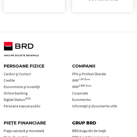
PERSOANE FIZICE
COMPANII
Carduri şi Conturi
PFA şi Profesii liberale
< 2M Euro
Credite
IMM
2-50M Euro
Economisire și investiții
IMM
Online banking
Corporate
NOU
Digital Station
Euromentor
Persoane expuse public
Informații și documente utile
PIEȚE FINANCIARE
GRUP BRD
Piața valutară și monetară
BRD Asigurări de Viață