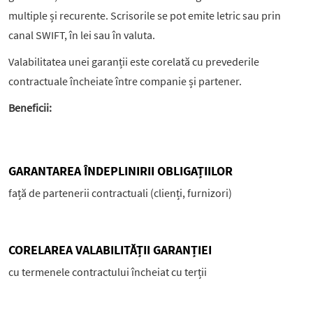
multiple și recurente. Scrisorile se pot emite letric sau prin
canal SWIFT, în lei sau în valuta.
Valabilitatea unei garanții este corelată cu prevederile
contractuale încheiate între companie și partener.
Beneficii:
GARANTAREA ÎNDEPLINIRII OBLIGAȚIILOR
față de partenerii contractuali (clienți, furnizori)
CORELAREA VALABILITĂȚII GARANȚIEI
cu termenele contractului încheiat cu terții