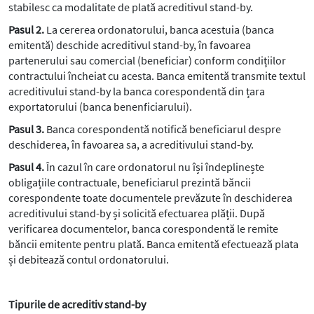
stabilesc ca modalitate de plată acreditivul stand-by.
Pasul 2.
La cererea ordonatorului, banca acestuia (banca
emitentă) deschide acreditivul stand-by, în favoarea
partenerului sau comercial (beneficiar) conform condițiilor
contractului încheiat cu acesta. Banca emitentă transmite textul
acreditivului stand-by la banca corespondentă din țara
exportatorului (banca benenficiarului).
Pasul 3.
Banca corespondentă notifică beneficiarul despre
deschiderea, în favoarea sa, a acreditivului stand-by.
Pasul 4.
În cazul în care ordonatorul nu își îndeplinește
obligațiile contractuale, beneficiarul prezintă băncii
corespondente toate documentele prevăzute în deschiderea
acreditivului stand-by și solicită efectuarea plății. După
verificarea documentelor, banca corespondentă le remite
băncii emitente pentru plată. Banca emitentă efectuează plata
și debitează contul ordonatorului.
Tipurile de acreditiv stand-by