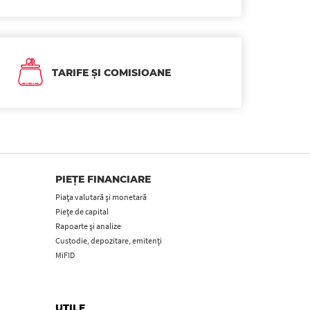
TARIFE ȘI COMISIOANE
PIEȚE FINANCIARE
Piața valutară și monetară
Piețe de capital
Rapoarte și analize
Custodie, depozitare, emitenți
MiFID
UTILE