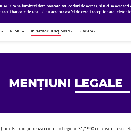
u solicita sa furnizezi date bancare sau coduri de access, si nici sa accesezi 
nzactii bancare de test” si nu accepta astfel de cereri receptionate telefoni
PANII
PIEȚE FINANCIARE
DESPRE NOI
D
Piloni
Investitori şi acţionari
Cariere
MENȚIUNI
LEGALE
ţiuni. Ea funcţionează conform Legii nr. 31/1990 cu privire la socie