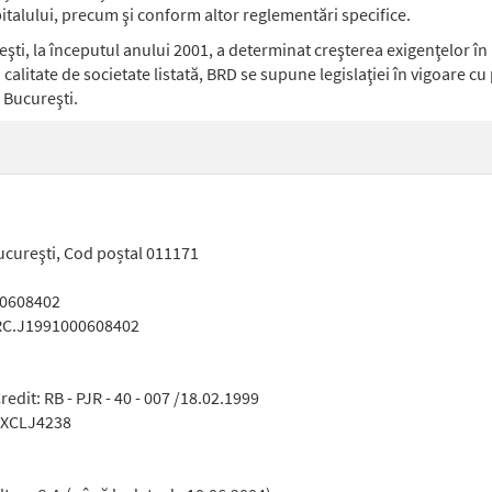
pitalului, precum şi conform altor reglementări specifice.
ureşti, la începutul anului 2001, a determinat creşterea exigenţelor 
calitate de societate listată, BRD se supune legislaţiei în vigoare cu 
i Bucureşti.
 Bucureşti, Cod poștal 011171
00608402
ONRC.J1991000608402
redit: RB - PJR - 40 - 007 /18.02.1999
H0XCLJ4238