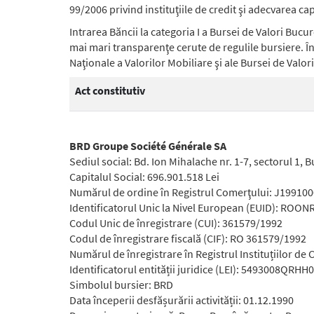
99/2006 privind instituţiile de credit şi adecvarea ca
Intrarea Băncii la categoria I a Bursei de Valori Buc
mai mari transparenţe cerute de regulile bursiere. În 
Naţionale a Valorilor Mobiliare şi ale Bursei de Valor
Act constitutiv
BRD Groupe Société Générale SA
Sediul social: Bd. Ion Mihalache nr. 1-7, sectorul 1,
Capitalul Social: 696.901.518 Lei
Numărul de ordine în Registrul Comerţului: J19910
Identificatorul Unic la Nivel European (EUID): RO
Codul Unic de înregistrare (CUI): 361579/1992
Codul de înregistrare fiscală (CIF): RO 361579/1992
Numărul de înregistrare în Registrul Instituțiilor de C
Identificatorul entității juridice (LEI): 5493008QRH
Simbolul bursier: BRD
Data începerii desfășurării activității: 01.12.1990