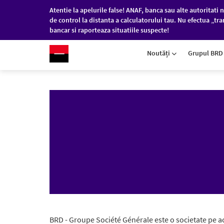
Atentie la apelurile false! ANAF, banca sau alte autoritati n
de control la distanta a calculatorului tau. Nu efectua „tra
bancar si raporteaza situatiile suspecte!
RO
/
EN
PERSOANE FIZICE
COM
Noutăți
Grupul BR
Sari la conținutul principal
BRD - Groupe Société Générale este o societate pe ac