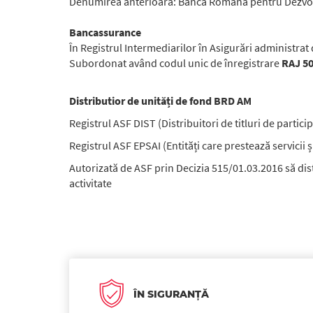
Denumirea anterioară: Banca Română pentru Dezvolta
Bancassurance
În Registrul Intermediarilor în Asigurări administra
Subordonat având codul unic de înregistrare
RAJ 5
Distributior de unități de fond BRD AM
Registrul ASF DIST (Distribuitori de titluri de parti
Registrul ASF EPSAI (Entități care prestează servicii 
Autorizată de ASF prin Decizia 515/01.03.2016 să dist
activitate
ÎN SIGURANȚĂ