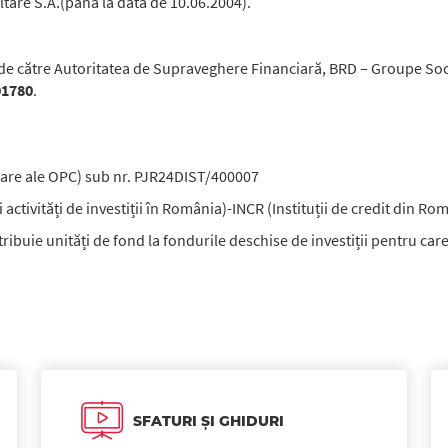
re S.A.(până la data de 10.06.2004).
t de către Autoritatea de Supraveghere Financiară, BRD – Groupe Soc
01780
.
cipare ale OPC) sub nr. PJR24DIST/400007
și activități de investiții în România)-INCR (Instituții de credit din
ribuie unități de fond la fondurile deschise de investiții pentru ca
SFATURI ȘI GHIDURI