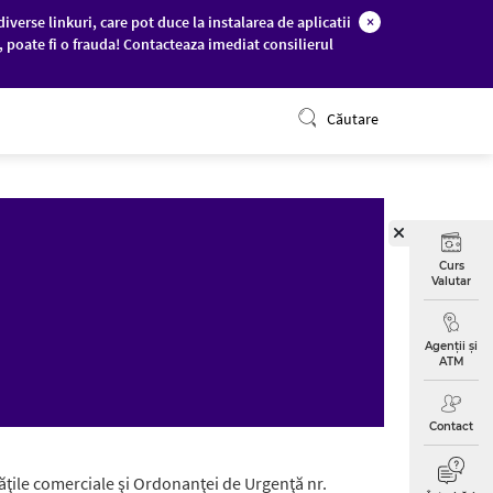
diverse linkuri, care pot duce la instalarea de aplicatii
×
c, poate fi o frauda! Contacteaza imediat consilierul
ONLINE BANKING
Căutare
Curs
Valutar
Agenții și
ATM
Contact
tăţile comerciale şi Ordonanţei de Urgenţă nr.