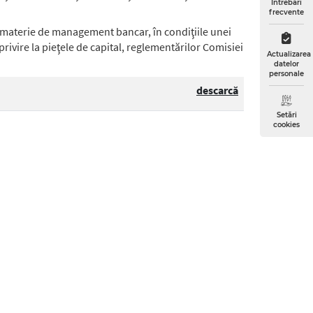
Întrebări
frecvente
în materie de management bancar, în condiţiile unei
privire la pieţele de capital, reglementărilor Comisiei
Actualizarea
datelor
personale
descarcă
Setări
cookies