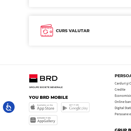
CURS VALUTAR
PERSOA
Carduri şi 
Credite
Economisire
YOU BRD MOBILE
Online ban
Digital Sta
Persoane e
GRUP 