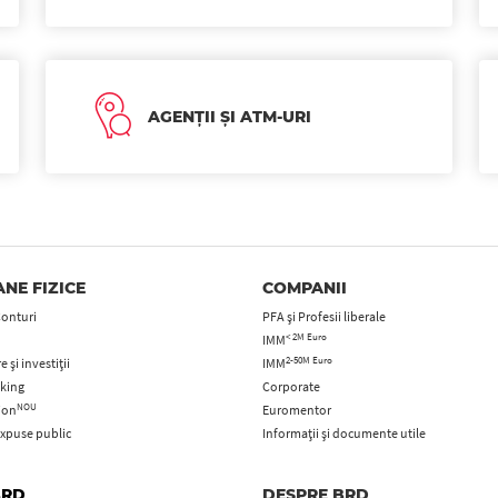
AGENȚII ȘI ATM-URI
NE FIZICE
COMPANII
Conturi
PFA şi Profesii liberale
< 2M Euro
IMM
2-50M Euro
 și investiții
IMM
king
Corporate
NOU
tion
Euromentor
xpuse public
Informații și documente utile
BRD
DESPRE BRD