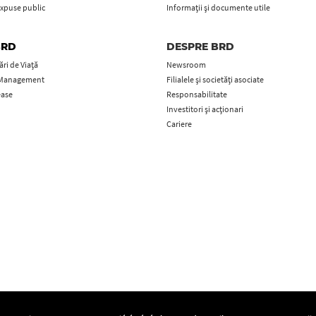
xpuse public
Informații și documente utile
BRD
DESPRE BRD
ri de Viață
Newsroom
 Management
Filialele și societăți asociate
ease
Responsabilitate
Investitori și acționari
Cariere