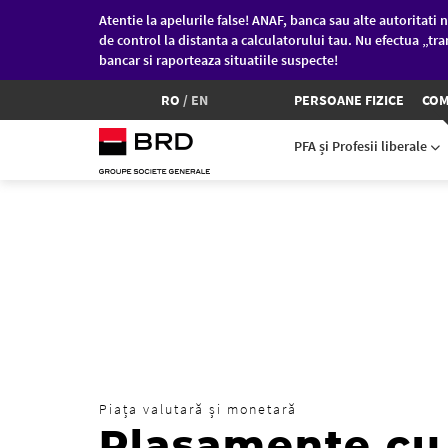
Atentie la apelurile false! ANAF, banca sau alte autoritati n
de control la distanta a calculatorului tau. Nu efectua „tra
bancar si raporteaza situatiile suspecte!
RO
/
EN
PERSOANE FIZICE
COM
PFA și Profesii liberale
Sari la conținutul principal
Piața valutară și monetară
Plasamente cu