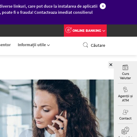
diverse linkuri, care pot duce la instalarea de aplicatii
×
c, poate fi o frauda! Contacteaza imediat consilierul
ONLINE BANKING
entor
Informații utile
Căutare
Curs
Valutar
Agenții și
ATM
Contact