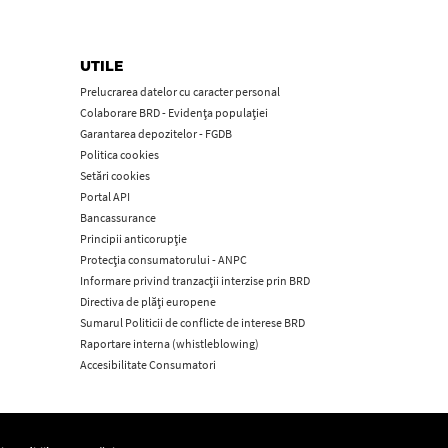
UTILE
Prelucrarea datelor cu caracter personal
Colaborare BRD - Evidența populației
Garantarea depozitelor - FGDB
Politica cookies
Setări cookies
Portal API
Bancassurance
Principii anticorupţie
Protecţia consumatorului - ANPC
Informare privind tranzacții interzise prin BRD
Directiva de plăți europene
Sumarul Politicii de conflicte de interese BRD
Raportare interna (whistleblowing)
Accesibilitate Consumatori