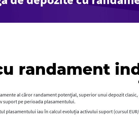
cu randament in
mente al căror randament potenţial, superior unui depozit clasic, 
ctiv suport pe perioada plasamentului.
l plasamentului iau în calcul evoluția activului suport (cursul EUR/