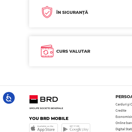
ÎN SIGURANȚĂ
CURS VALUTAR
PERSOA
Carduri şi 
Credite
Economisire
YOU BRD MOBILE
Online ban
Digital Sta