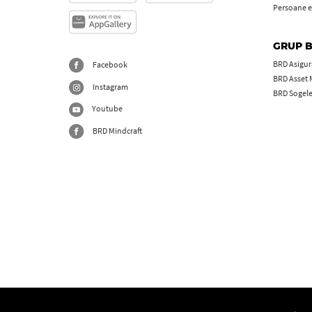
Persoane e
GRUP 
BRD Asigură
Facebook
BRD Asset
Instagram
BRD Sogel
Youtube
BRD Mindcraft