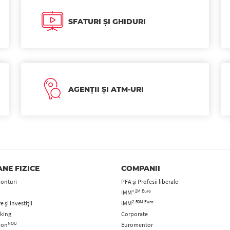
SFATURI ȘI GHIDURI
AGENȚII ȘI ATM-URI
NE FIZICE
COMPANII
Conturi
PFA şi Profesii liberale
< 2M Euro
IMM
2-50M Euro
 și investiții
IMM
king
Corporate
NOU
tion
Euromentor