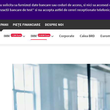
u solicita sa furnizezi date bancare sau coduri de access, si nici sa accesezi 
nzactii bancare de test” si nu accepta astfel de cereri receptionate telefoni
PANII
PIEȚE FINANCIARE
DESPRE NOI
IMM
IMM
Corporate
Calea BRD
Eurom
< 2M Euro
2-50M Euro