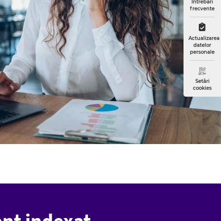
Întrebări
frecvente
Actualizarea
datelor
personale
Setări
cookies
nt indexat