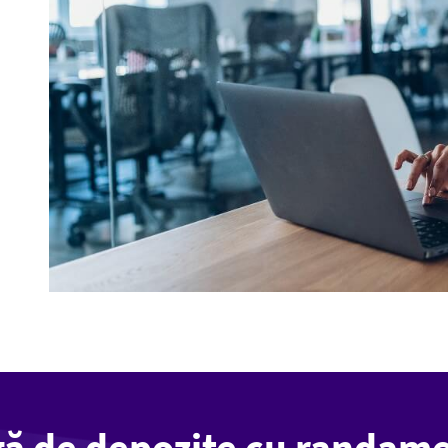
gă de depozite cu randame