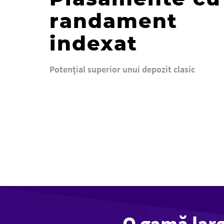
randament
indexat
Potenţial superior unui depozit clasic
O gamă lar