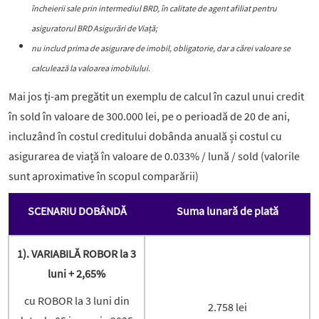
încheierii sale prin intermediul BRD, în calitate de agent afiliat pentru
asiguratorul BRD Asigurări de Viață;
nu includ prima de asigurare de imobil, obligatorie, dar a cărei valoare se
calculează la valoarea imobilului.
Mai jos ți-am pregătit un exemplu de calcul în cazul unui credit
în sold în valoare de 300.000 lei, pe o perioadă de 20 de ani,
incluzând în costul creditului dobânda anuală și costul cu
asigurarea de viață în valoare de 0.033% / lună / sold (valorile
sunt aproximative în scopul comparării)
SCENARIU DOBÂNDĂ
Suma lunară de plată
1). VARIABILĂ ROBOR la 3
luni + 2,65%
cu ROBOR la 3 luni din
2.758 lei