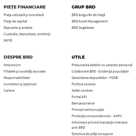
PIEȚE FINANCIARE
GRUP BRD
Piața valutară și monetară
BRD Asigurări de Viață
Piețe de capital
BRD Asset Management
Rapoarte și analize
BRD Sogelease
Custodie, depozitare, emitenți
MiFID
DESPRE BRD
UTILE
Newsroom
Prelucrarea datelor cu caracter personal
Filialele și societăți asociate
Colaborare BRD - Evidența populației
Responsabilitate
Garantarea depozitelor - FGDB
Investitori și acționari
Politica cookies
Cariere
Setări cookies
Portal API
Bancassurance
Principii anticorupţie
Protecţia consumatorului - ANPC
Informare privind tranzacții interzise
prin BRD
Directiva de plăți europene