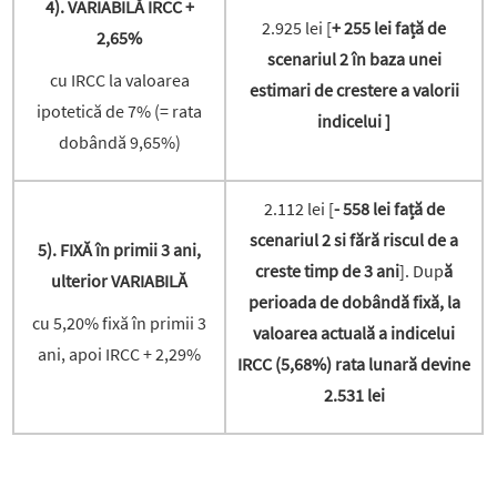
4). VARIABILĂ IRCC +
2.925 lei [
+ 255 lei față de
2,65%
scenariul 2 în baza unei
cu IRCC la valoarea
estimari de crestere a valorii
ipotetică de 7% (= rata
indicelui ]
dobândă 9,65%)
2.112 lei [
- 558 lei față de
scenariul 2 si fără riscul de a
5). FIXĂ în primii 3 ani,
creste timp de 3 ani
]. Dup
ă
ulterior VARIABILĂ
perioada de dobândă fixă, la
cu 5,20% fixă în primii 3
valoarea actuală a indicelui
ani, apoi IRCC + 2,29%
IRCC (5,68%) rata lunară devine
2.531 lei