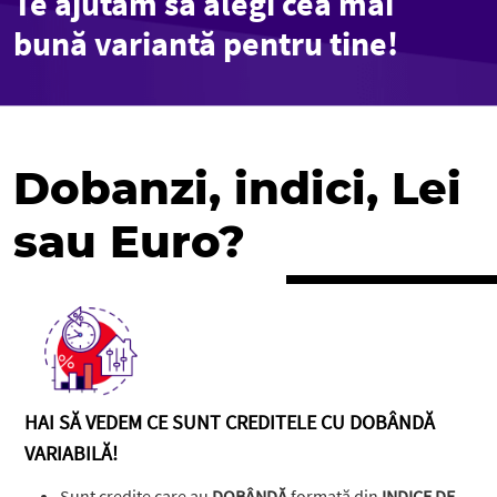
Te ajutăm să alegi cea mai
bună variantă pentru tine!
Dobanzi, indici, Lei
sau Euro?
HAI SĂ VEDEM CE SUNT CREDITELE CU DOBÂNDĂ
VARIABILĂ!
Sunt credite care au
DOBÂNDĂ
formată din
INDICE DE