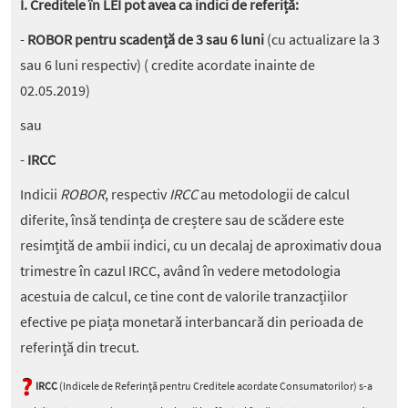
I. Creditele în LEI pot avea ca indici de referiță:
-
ROBOR pentru scadență de 3 sau 6 luni
(cu actualizare la 3
sau 6 luni respectiv) ( credite acordate inainte de
02.05.2019)
sau
-
IRCC
Indicii
ROBOR
, respectiv
IRCC
au metodologii de calcul
diferite, însă tendința de creștere sau de scădere este
resimțită de ambii indici, cu un decalaj de aproximativ doua
trimestre în cazul IRCC, având în vedere metodologia
acestuia de calcul, ce tine cont de valorile tranzacțiilor
efective pe piața monetară interbancară din perioada de
referință din trecut.
IRCC
(Indicele de Referință pentru Creditele acordate Consumatorilor) s-a