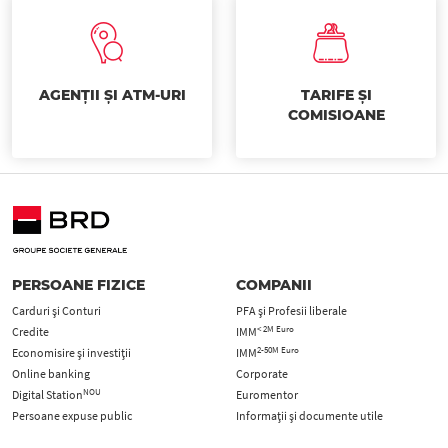
AGENȚII ȘI ATM-URI
TARIFE ȘI
COMISIOANE
PERSOANE FIZICE
COMPANII
Carduri şi Conturi
PFA şi Profesii liberale
< 2M Euro
Credite
IMM
2-50M Euro
Economisire și investiții
IMM
Online banking
Corporate
NOU
Digital Station
Euromentor
Persoane expuse public
Informații și documente utile