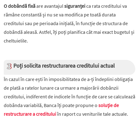
O dobândă fixă
are avantajul
siguranței
ca rata creditului va
rămâne constantă și nu se va modifica pe toată durata
creditului sau pe perioada inițială, în funcție de structura de
dobândă aleasă. Astfel, îți poți planifica cât mai exact bugetul și
cheltuielile.
Poți solicita restructurarea creditului actual
În cazul în care ești în imposibilitatea de a-ți îndeplini obligația
de plată a ratelor lunare ca urmare a majorării dobânzii
creditului, indiferent de indicele în funcție de care se calculează
dobânda variabilă, Banca îți poate propune o
soluție de
restructurare a creditului
în raport cu veniturile tale actuale.