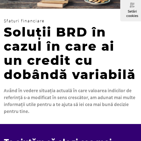
Setări
cookies
Sfaturi financiare
Soluții BRD în
cazul în care ai
un credit cu
dobândă variabilă
Având în vedere situația actuală în care valoarea indicilor de
referință s-a modificat în sens crescător, am adunat mai multe
informații utile pentru a te ajuta să iei cea mai bună decizie
pentru tine.