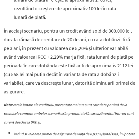
rezultând o creștere de aproximativ 100 lei în rata
lunară de plată.
În același scenariu, pentru un credit având sold de 300.000 lei,
durata rămasă de creditare de 20 de ani, cu rata dobânzii fixă
pe 3 ani, în prezent cu valoarea de 5,20% și ulterior variabilă
având valoarea IRCC + 2,29% marja fixă, rata lunară de plată pe
perioada în care dobânda este fixă ar fi de aproximativ 2112 lei
(cu 558 lei mai putin decât în varianta de rata a dobânzii
variabile), care va descrește lunar, datorită diminuarii primei de
asigurare.
Nota:
ratele lunare ale creditului prezentate mai sus sunt calculate ponind de la
premisele comune ambelor scenarii ca împrumutatul încasează venitul într-un cont
curent deschis la BRD și:
includ și valoarea primei de asigurare de viață de 0,033%/lună/sold, în ipoteza