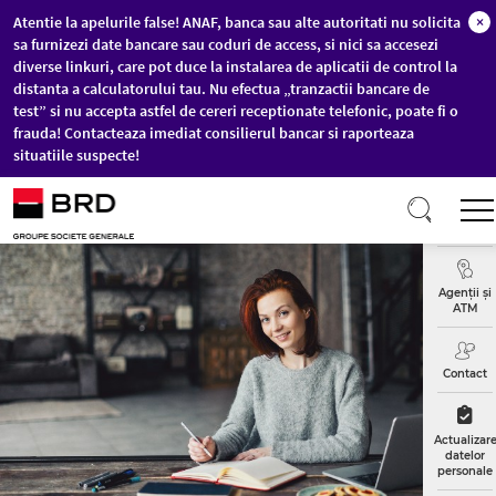
Atentie la apelurile false! ANAF, banca sau alte autoritati nu solicita
×
sa furnizezi date bancare sau coduri de access, si nici sa accesezi
diverse linkuri, care pot duce la instalarea de aplicatii de control la
distanta a calculatorului tau. Nu efectua „tranzactii bancare de
test” si nu accepta astfel de cereri receptionate telefonic, poate fi o
frauda! Contacteaza imediat consilierul bancar si raporteaza
situatiile suspecte!
Sari la conținutul principal
Curs
Valutar
Agenții și
ATM
Contact
Actualizar
datelor
personale