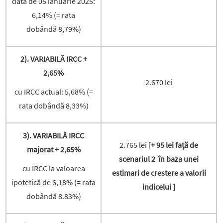
data de 05 ianuarie 2025:
6,14% (= rata
dobândă 8,79%)
2). VARIABILĂ IRCC +
2,65%
2.670 lei
cu IRCC actual: 5,68% (=
rata dobândă 8,33%)
3). VARIABILĂ IRCC
2.765 lei [
+ 95 lei față de
majorat + 2,65%
scenariul 2 în baza unei
cu IRCC la valoarea
estimari de crestere a valorii
ipotetică de 6,18% (= rata
indicelui ]
dobândă 8.83%)