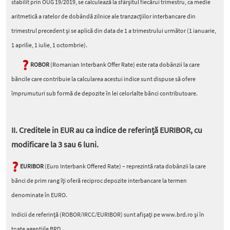
stabilit prin OUG 19/2019, se calculează la sfârșitul fiecărui trimestru, ca medie
aritmetică a ratelor de dobândă zilnice ale tranzacțiilor interbancare din
trimestrul precedent și se aplică din data de 1 a trimestrului următor (1 ianuarie,
1 aprilie, 1 iulie, 1 octombrie).
ROBOR
(Romanian Interbank Offer Rate) este rata dobânzii la care
băncile care contribuie la calcularea acestui indice sunt dispuse să ofere
împrumuturi sub formă de depozite în lei celorlalte bănci contributoare.
II. Creditele in EUR au ca indice de referință EURIBOR, cu
modificare la 3 sau 6 luni.
EURIBOR
(Euro Interbank Offered Rate) – reprezintă rata dobânzii la care
bănci de prim rang îți oferă reciproc depozite interbancare la termen
denominate în EURO.
Indicii de referință (ROBOR/IRCC/EURIBOR) sunt afișați pe www.brd.ro și în
toate agențiile BRD.