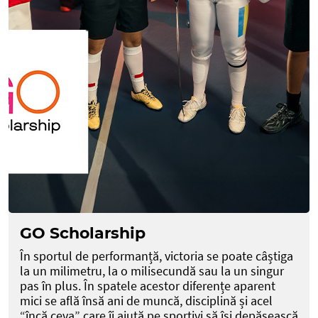
GO Scholarship
În sportul de performanță, victoria se poate câștiga
la un milimetru, la o milisecundă sau la un singur
pas în plus. În spatele acestor diferențe aparent
mici se află însă ani de muncă, disciplină și acel
“încă ceva” care îi ajută pe sportivi să își depășească