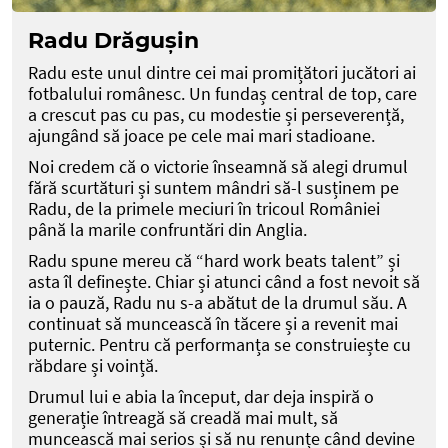
Radu Drăgușin
Radu este unul dintre cei mai promițători jucători ai
fotbalului românesc. Un fundaș central de top, care
a crescut pas cu pas, cu modestie și perseverență,
ajungând să joace pe cele mai mari stadioane.
Noi credem că o victorie înseamnă să alegi drumul
fără scurtături și suntem mândri să-l susținem pe
Radu, de la primele meciuri în tricoul României
până la marile confruntări din Anglia.
Radu spune mereu că “hard work beats talent” și
asta îl definește. Chiar și atunci când a fost nevoit să
ia o pauză, Radu nu s-a abătut de la drumul său. A
continuat să muncească în tăcere și a revenit mai
puternic. Pentru că performanța se construiește cu
răbdare și voință.
Drumul lui e abia la început, dar deja inspiră o
generație întreagă să creadă mai mult, să
muncească mai serios și să nu renunțe când devine