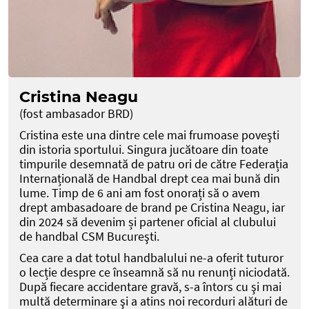
Cristina Neagu
(fost ambasador BRD)
Cristina este una dintre cele mai frumoase poveşti
din istoria sportului. Singura jucătoare din toate
timpurile desemnată de patru ori de către Federația
Internațională de Handbal drept cea mai bună din
lume. Timp de 6 ani am fost onorați să o avem
drept ambasadoare de brand pe Cristina Neagu, iar
din 2024 să devenim și partener oficial al clubului
de handbal CSM Bucureşti.
Cea care a dat totul handbalului ne-a oferit tuturor
o lecție despre ce înseamnă să nu renunți niciodată.
După fiecare accidentare gravă, s-a întors cu şi mai
multă determinare şi a atins noi recorduri alături de