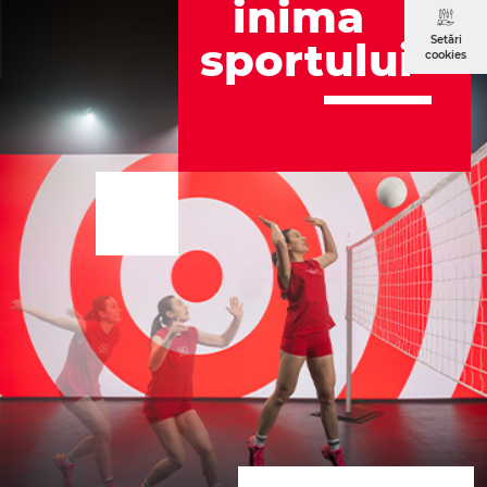
inima
Setări
sport
ului
cookies