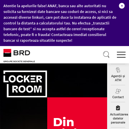
Atentie la apelurile false! ANAF, banca sau alte autoritati nu
×
solicita sa furnizezi date bancare sau coduri de access, si nici sa
accesezi diverse linkuri, care pot duce la instalarea de aplicatii de
control la distanta a calculatorului tau. Nu efectua „tranzactii
bancare de test” si nu accepta astfel de cereri receptionate
telefonic, poate fi o frauda! Contacteaza imediat consilierul
bancar si raporteaza situatiile suspecte!
Sari la conținutul principal
T
Curs
Valutar
Agenții și
ATM
Contact
Actualizarea
Din
datelor
personale