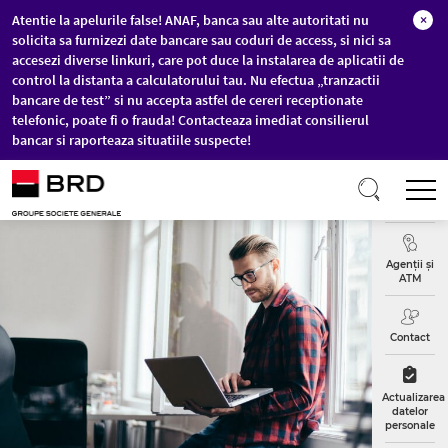
Atentie la apelurile false! ANAF, banca sau alte autoritati nu
×
solicita sa furnizezi date bancare sau coduri de access, si nici sa
accesezi diverse linkuri, care pot duce la instalarea de aplicatii de
control la distanta a calculatorului tau. Nu efectua „tranzactii
bancare de test” si nu accepta astfel de cereri receptionate
telefonic, poate fi o frauda! Contacteaza imediat consilierul
bancar si raporteaza situatiile suspecte!
Sari la conținutul principal
T
Curs
Valutar
Agenții și
ATM
Contact
Actualizarea
datelor
personale