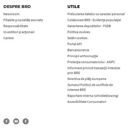
DESPRE BRD
UTILE
Newsroom
Prelucrarea datelor cu caracter personal
Filialele și societăți asociate
Colaborare BRD - Evidența populației
Responsabilitate
Garantarea depozitelor - FGDB
Investitori și acționari
Politica cookies
Cariere
Setări cookies
Portal API
Bancassurance
Principii anticorupţie
Protecţia consumatorului - ANPC
Informare privind tranzacții interzise
prin BRD
Directiva de plăți europene
Sumarul Politicii de conflicte de
interese BRD
Raportare interna (whistleblowing)
Accesibilitate Consumatori