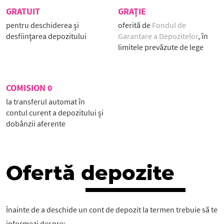
GRATUIT
GRAŢIE
pentru deschiderea şi
oferită de
Fondul de
desfiinţarea depozitului
Garantare a Depozitelor
, în
limitele prevăzute de lege
COMISION 0
la transferul automat în
contul curent a depozitului şi
dobânzii aferente
Ofertă depozite
Înainte de a deschide un cont de depozit la termen trebuie să te
informezi despre: