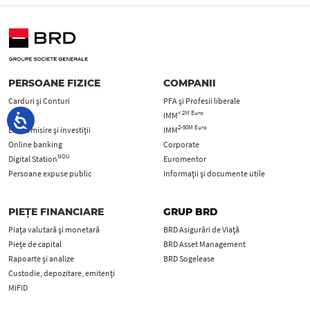
PERSOANE FIZICE
COMPANII
Carduri şi Conturi
PFA şi Profesii liberale
< 2M Euro
Credite
IMM
2-50M Euro
Economisire și investiții
IMM
Online banking
Corporate
NOU
Digital Station
Euromentor
Persoane expuse public
Informații și documente utile
PIEȚE FINANCIARE
GRUP BRD
Piața valutară și monetară
BRD Asigurări de Viață
Piețe de capital
BRD Asset Management
Rapoarte și analize
BRD Sogelease
Custodie, depozitare, emitenți
MiFID