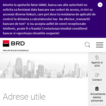
Atentie la apelurile false! ANAF, banca sau alte autoritati nu
×
solicita sa furnizezi date bancare sau coduri de access, si nici sa
accesezi diverse linkuri, care pot duce la instalarea de aplicatii de
control la distanta a calculatorului tau. Nu efectua „tranzactii
bancare de test” si nu accepta astfel de cereri receptionate
telefonic, poate fi o frauda! Contacteaza imediat consilierul
bancar si raporteaza situatiile suspecte!
Sari la conținutul principal
T
Curs
Valutar
Agenții și
ATM
Contact
Adrese utile
Actualizarea
datelor
personale