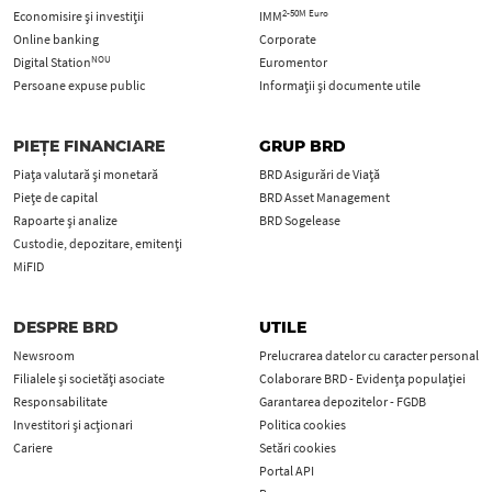
2-50M Euro
Economisire și investiții
IMM
Online banking
Corporate
NOU
Digital Station
Euromentor
Persoane expuse public
Informații și documente utile
PIEȚE FINANCIARE
GRUP BRD
Piața valutară și monetară
BRD Asigurări de Viață
Piețe de capital
BRD Asset Management
Rapoarte și analize
BRD Sogelease
Custodie, depozitare, emitenți
MiFID
DESPRE BRD
UTILE
Newsroom
Prelucrarea datelor cu caracter personal
Filialele și societăți asociate
Colaborare BRD - Evidența populației
Responsabilitate
Garantarea depozitelor - FGDB
Investitori și acționari
Politica cookies
Cariere
Setări cookies
Portal API