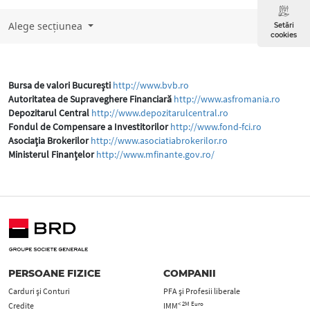
Alege secțiunea
Setări
cookies
Bursa de valori Bucureşti
http://www.bvb.ro
Autoritatea de Supraveghere Financiară
http://www.asfromania.ro
Depozitarul Central
http://www.depozitarulcentral.ro
Fondul de Compensare a Investitorilor
http://www.fond-fci.ro
Asociaţia Brokerilor
http://www.asociatiabrokerilor.ro
Ministerul Finanţelor
http://www.mfinante.gov.ro/
PERSOANE FIZICE
COMPANII
Carduri şi Conturi
PFA şi Profesii liberale
< 2M Euro
Credite
IMM