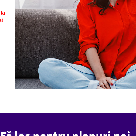
 la
ă!
Fă loc pentru planuri noi