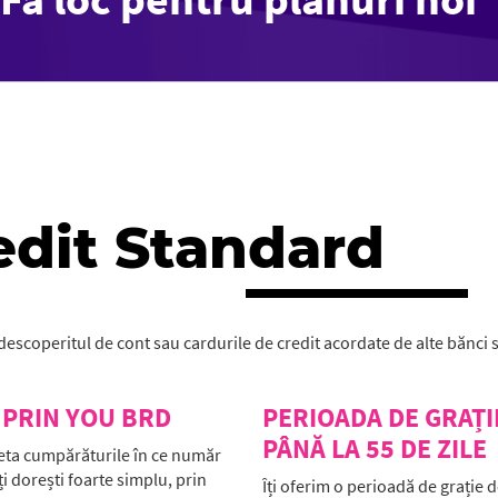
edit Standard
escoperitul de cont sau cardurile de credit acordate de alte bănci sa
 PRIN YOU BRD
PERIOADA DE GRAȚI
PÂNĂ LA 55 DE ZILE
 seta cumpărăturile în ce număr
ți dorești foarte simplu, prin
Îți oferim o perioadă de grație 