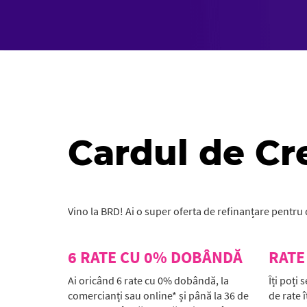
Cardul de Cr
Vino la BRD! Ai o super oferta de refinanțare pentru d
6 RATE CU 0% DOBÂNDĂ
RATE
Ai oricând 6 rate cu 0% dobândă, la
Îți poți
comercianți sau online* și până la 36 de
de rate î