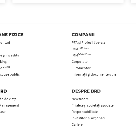
NE FIZICE
COMPANII
Conturi
PFA şi Profesii liberale
< 2M Euro
IMM
2-50M Euro
 și investiții
IMM
king
Corporate
NOU
tion
Euromentor
xpuse public
Informații și documente utile
BRD
DESPRE BRD
ri de Viață
Newsroom
 Management
Filialele și societăți asociate
ease
Responsabilitate
Investitori și acționari
Cariere