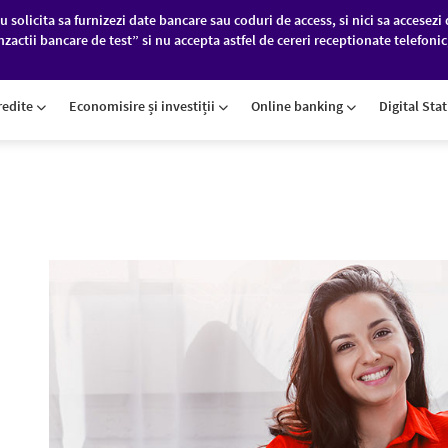
u solicita sa furnizezi date bancare sau coduri de access, si nici sa accesezi 
nzactii bancare de test” si nu accepta astfel de cereri receptionate telefoni
PANII
PIEȚE FINANCIARE
DESPRE NOI
redite
Economisire și investiții
Online banking
Digital Sta