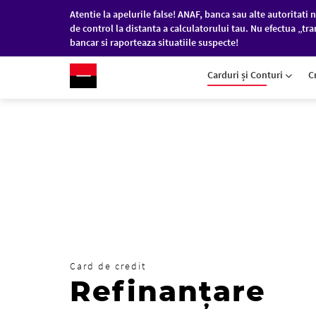
Atentie la apelurile false! ANAF, banca sau alte autoritati n
de control la distanta a calculatorului tau. Nu efectua „tra
bancar si raporteaza situatiile suspecte!
RO
/
EN
PERSOANE FIZICE
COM
Carduri și Conturi
C
Sari la conținutul principal
Card de credit
Refinanțare