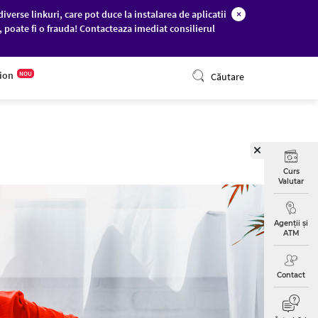
diverse linkuri, care pot duce la instalarea de aplicatii
×
c, poate fi o frauda! Contacteaza imediat consilierul
ONLINE BANKING
tion
NOU
Căutare
Curs
Valutar
Agenții și
ATM
Contact