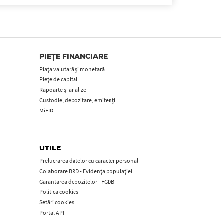
PIEȚE FINANCIARE
Piața valutară și monetară
Piețe de capital
Rapoarte și analize
Custodie, depozitare, emitenți
MiFID
UTILE
Prelucrarea datelor cu caracter personal
Colaborare BRD - Evidența populației
Garantarea depozitelor - FGDB
Politica cookies
Setări cookies
Portal API