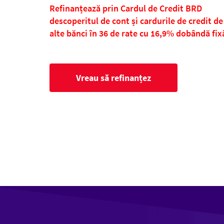
Refinanțează prin Cardul de Credit BRD
descoperitul de cont și cardurile de credit de
alte bănci în 36 de rate cu 16,9% dobândă fix
Vreau să refinanțez