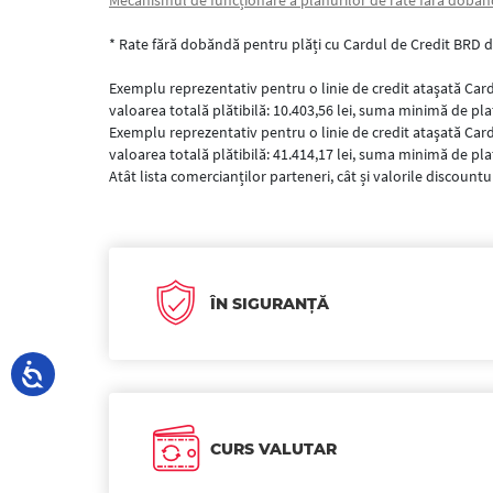
Mecanismul de funcționare a planurilor de rate fără dobâ
* Rate fără dobăndă pentru plăți cu Cardul de Credit BRD 
Exemplu reprezentativ pentru o linie de credit ataşată Card
valoarea totală plătibilă: 10.403,56 lei, suma minimă de plat
Exemplu reprezentativ pentru o linie de credit ataşată Card
valoarea totală plătibilă: 41.414,17 lei, suma minimă de plat
Atât lista comercianților parteneri, cât și valorile discountur
ÎN SIGURANȚĂ
CURS VALUTAR