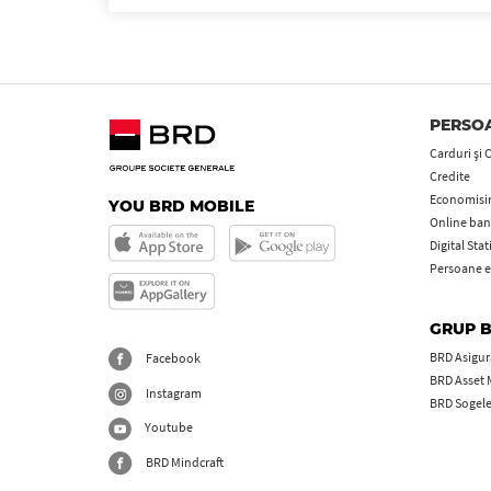
PERSOA
Carduri şi 
Credite
Economisire
YOU BRD MOBILE
Online ban
Digital Sta
Persoane e
GRUP 
BRD Asigură
Facebook
BRD Asset
Instagram
BRD Sogel
Youtube
BRD Mindcraft