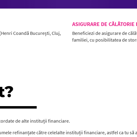
ASIGURARE DE CĂLĂTORIE
 (Henri Coandă București, Cluj,
Beneficiezi de asigurare de călă
familiei, cu posibilitatea de st
t?
rdate de alte instituții financiare.
ele refinanțate către celelalte instituții financiare, astfel ca tu să 