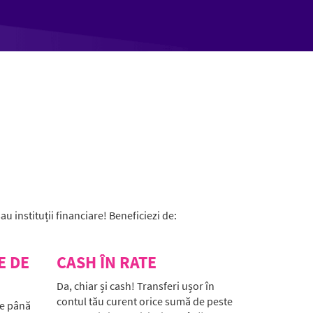
u instituții financiare! Beneficiezi de:
E DE
CASH ÎN RATE
Da, chiar și cash! Transferi ușor în
contul tău curent orice sumă de peste
de până