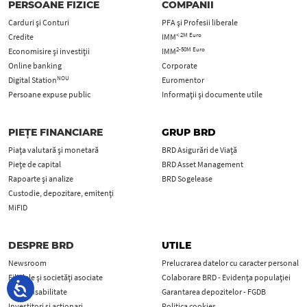
PERSOANE FIZICE
COMPANII
Carduri şi Conturi
PFA şi Profesii liberale
< 2M Euro
Credite
IMM
2-50M Euro
Economisire și investiții
IMM
Online banking
Corporate
NOU
Digital Station
Euromentor
Persoane expuse public
Informații și documente utile
PIEȚE FINANCIARE
GRUP BRD
Piața valutară și monetară
BRD Asigurări de Viață
Piețe de capital
BRD Asset Management
Rapoarte și analize
BRD Sogelease
Custodie, depozitare, emitenți
MiFID
DESPRE BRD
UTILE
Newsroom
Prelucrarea datelor cu caracter personal
Filialele și societăți asociate
Colaborare BRD - Evidența populației
Responsabilitate
Garantarea depozitelor - FGDB
Investitori și acționari
Politica cookies