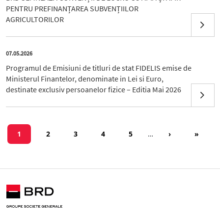
PENTRU PREFINANȚAREA SUBVENȚIILOR
AGRICULTORILOR
07.05.2026
Programul de Emisiuni de titluri de stat FIDELIS emise de
Ministerul Finantelor, denominate in Lei si Euro,
destinate exclusiv persoanelor fizice – Editia Mai 2026
Paginație
Pagina curentă
Page
Page
Page
Page
Pagina următo
Ultima 
1
2
3
4
5
…
›
»