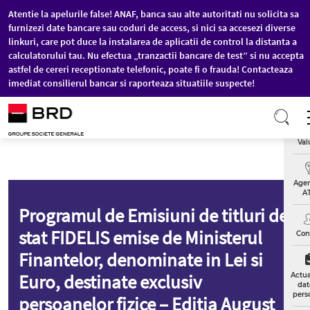
Atentie la apelurile false! ANAF, banca sau alte autoritati nu solicita sa
furnizezi date bancare sau coduri de access, si nici sa accesezi diverse
linkuri, care pot duce la instalarea de aplicatii de control la distanta a
calculatorului tau. Nu efectua „tranzactii bancare de test” si nu accepta
astfel de cereri receptionate telefonic, poate fi o frauda! Contacteaza
imediat consilierul bancar si raporteaza situatiile suspecte!
Sari la conținutul principal
Cu
Val
Agenț
A
Programul de Emisiuni de titluri de
stat FIDELIS emise de Ministerul
Con
Finantelor, denominate in Lei si
Euro, destinate exclusiv
Actua
dat
pers
persoanelor fizice – Editia August