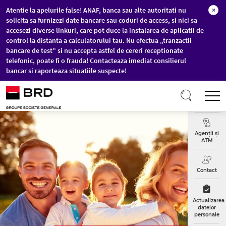
Atentie la apelurile false! ANAF, banca sau alte autoritati nu
×
solicita sa furnizezi date bancare sau coduri de access, si nici sa
accesezi diverse linkuri, care pot duce la instalarea de aplicatii de
control la distanta a calculatorului tau. Nu efectua „tranzactii
bancare de test” si nu accepta astfel de cereri receptionate
telefonic, poate fi o frauda! Contacteaza imediat consilierul
bancar si raporteaza situatiile suspecte!
Sari la conținutul principal
T
Curs
Valutar
Agenții și
ATM
Contact
Actualizarea
datelor
personale