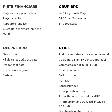
PIEȚE FINANCIARE
GRUP BRD
Piața valutară și monetară
BRD Asigurări de Viață
Piețe de capital
BRD Asset Management
Rapoarte și analize
BRD Sogelease
Custodie, depozitare, emitenți
MiFID
DESPRE BRD
UTILE
Newsroom
Prelucrarea datelor cu caracter personal
Filialele și societăți asociate
Colaborare BRD - Evidența populației
Responsabilitate
Garantarea depozitelor - FGDB
Investitori și acționari
Politica cookies
Cariere
Setări cookies
Portal API
Bancassurance
Principii anticorupţie
Protecţia consumatorului - ANPC
Informare privind tranzacții interzise
prin BRD
Directiva de plăți europene