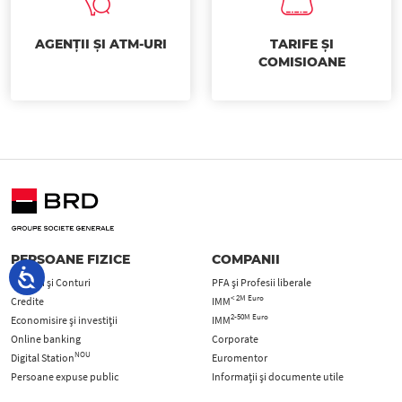
AGENȚII ȘI ATM-URI
TARIFE ȘI
COMISIOANE
PERSOANE FIZICE
COMPANII
Carduri şi Conturi
PFA şi Profesii liberale
< 2M Euro
Credite
IMM
2-50M Euro
Economisire și investiții
IMM
Online banking
Corporate
NOU
Digital Station
Euromentor
Persoane expuse public
Informații și documente utile