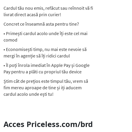
Cardul tău nou emis, refăcut sau reînnoit vă fi
livrat direct acasă prin curier!
Concret ce înseamnă asta pentru tine?
• Primești cardul acolo unde îți este cel mai
comod
• Economisești timp, nu mai este nevoie să
mergi în agenție să îți ridici cardul
• Îl poți înrola imediat în Apple Pay și Google
Pay pentru a plăti cu propriul tău device
Știm cât de prețios este timpul tău, vrem să
fim mereu aproape de tine și iți aducem
cardul acolo unde ești tu!
Acces Priceless.com/brd