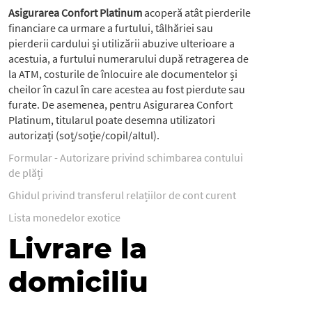
Asigurarea Confort Platinum
acoperă atât pierderile
financiare ca urmare a furtului, tâlhăriei sau
pierderii cardului și utilizării abuzive ulterioare a
acestuia, a furtului numerarului după retragerea de
la ATM, costurile de înlocuire ale documentelor și
cheilor în cazul în care acestea au fost pierdute sau
furate. De asemenea, pentru Asigurarea Confort
Platinum, titularul poate desemna utilizatori
autorizați (soț/soție/copil/altul).
Formular - Autorizare privind schimbarea contului
de plăți
Ghidul privind transferul relațiilor de cont curent
Lista monedelor exotice
Livrare la
domiciliu