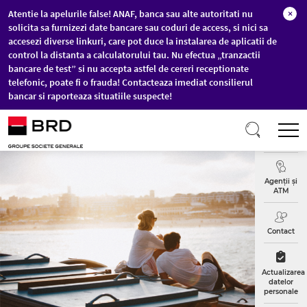
Atentie la apelurile false! ANAF, banca sau alte autoritati nu
×
solicita sa furnizezi date bancare sau coduri de access, si nici sa
accesezi diverse linkuri, care pot duce la instalarea de aplicatii de
control la distanta a calculatorului tau. Nu efectua „tranzactii
bancare de test” si nu accepta astfel de cereri receptionate
telefonic, poate fi o frauda! Contacteaza imediat consilierul
bancar si raporteaza situatiile suspecte!
Sari la conținutul principal
T
Curs
Valutar
Agenții și
ATM
Contact
Actualizarea
datelor
personale