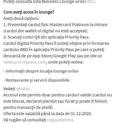
Puteți consulta lista Business Lounge-urilor
AICI
.
Cum aveți acces în lounge?
Aveți două opțiuni:
1. Prezentați cardul fizic Mastercard Platinum la intrare
(cardul din wallet-ul digital nu este acceptat).
2. Scanați codul QR din aplicația Priority Pass.
Cardul digital Priority Pass îl puteți obține prin înrolarea
cardului BRD în aplicația Priority Pass pe care o puteți
descarcă de pe App Store/Google Play sau pe site-ul
www.prioritypass.com
, unde puteți vedea:
- Informații despre locația lounge-urilor
- Restaurante și servicii disponibile.
Vedeți
ghidul
.
Accesul este permis doar pentru carduri valide (cardul nu
este blocat, declarat pierdut sau furat și poate fi folosit
pentru tranzacții de plată).
Oferta este valabilă până la data de 31.12.2026.
Vă rugăm să consultați
regulamentul
.