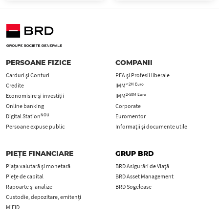
PERSOANE FIZICE
COMPANII
Carduri şi Conturi
PFA şi Profesii liberale
< 2M Euro
Credite
IMM
2-50M Euro
Economisire și investiții
IMM
Online banking
Corporate
NOU
Digital Station
Euromentor
Persoane expuse public
Informații și documente utile
PIEȚE FINANCIARE
GRUP BRD
Piața valutară și monetară
BRD Asigurări de Viață
Piețe de capital
BRD Asset Management
Rapoarte și analize
BRD Sogelease
Custodie, depozitare, emitenți
MiFID