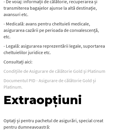
- De voiaj: informații de călătorie, recuperarea și
transmiterea bagajelor ajunse la altă destinație,
avansuri etc.
- Medicală: avans pentru cheltuieli medicale,
asigurarea cazării pe perioada de convalescență,
etc.
- Legală: asigurarea reprezentării legale, suportarea
cheltuielilor juridice etc.
Consultați aici:
Condițiile de Asigurare de călătorie Gold și Platinum
Documentul PID - Asigurare de călătorie Gold și
Platinum.
Extraopțiuni
Optați și pentru pachetul de asigurări, special creat
pentru dumneavoastră: