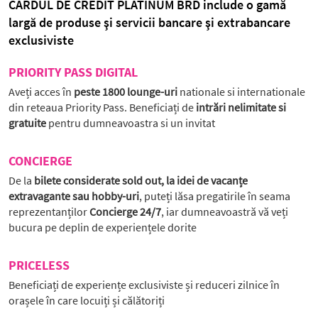
CARDUL DE CREDIT PLATINUM BRD include o gamă
largă de produse şi servicii bancare şi extrabancare
exclusiviste
PRIORITY PASS DIGITAL
Aveți acces în
peste 1800 lounge-uri
nationale si internationale
din reteaua Priority Pass. Beneficiați de
intrări nelimitate si
gratuite
pentru dumneavoastra si un invitat
CONCIERGE
De la
bilete considerate sold out, la idei de vacanțe
extravagante sau hobby-uri
, puteți lăsa pregatirile în seama
reprezentanților
Concierge 24/7
, iar dumneavoastră vă veți
bucura pe deplin de experiențele dorite
PRICELESS
Beneficiați de experiențe exclusiviste și reduceri zilnice în
orașele în care locuiți și călătoriți