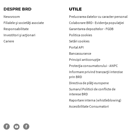
DESPRE BRD
UTILE
Newsroom
Prelucrarea datelor cu caracter personal
Filialele și societăți asociate
Colaborare BRD - Evidența populației
Responsabilitate
Garantarea depozitelor - FGDB
Investitori și acționari
Politica cookies
Cariere
Setări cookies
Portal API
Bancassurance
Principii anticorupţie
Protecţia consumatorului - ANPC
Informare privind tranzacții interzise
prin BRD
Directiva de plăți europene
Sumarul Politicii de conflicte de
interese BRD
Raportare interna (whistleblowing)
Accesibilitate Consumatori