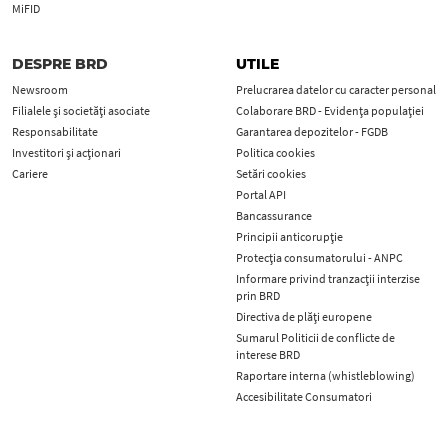
MiFID
DESPRE BRD
UTILE
Newsroom
Prelucrarea datelor cu caracter personal
Filialele și societăți asociate
Colaborare BRD - Evidența populației
Responsabilitate
Garantarea depozitelor - FGDB
Investitori și acționari
Politica cookies
Cariere
Setări cookies
Portal API
Bancassurance
Principii anticorupţie
Protecţia consumatorului - ANPC
Informare privind tranzacții interzise
prin BRD
Directiva de plăți europene
Sumarul Politicii de conflicte de
interese BRD
Raportare interna (whistleblowing)
Accesibilitate Consumatori