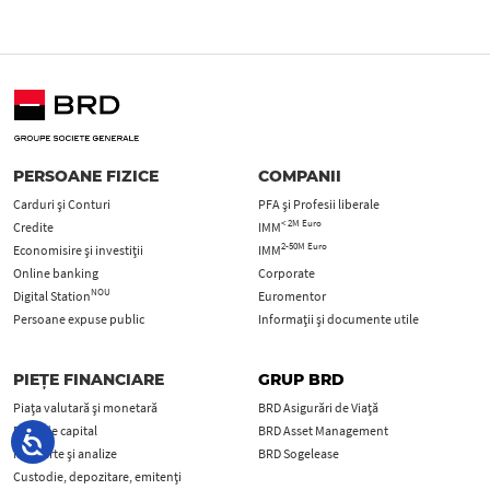
PERSOANE FIZICE
COMPANII
Carduri şi Conturi
PFA şi Profesii liberale
< 2M Euro
Credite
IMM
2-50M Euro
Economisire și investiții
IMM
Online banking
Corporate
NOU
Digital Station
Euromentor
Persoane expuse public
Informații și documente utile
PIEȚE FINANCIARE
GRUP BRD
Piața valutară și monetară
BRD Asigurări de Viață
Piețe de capital
BRD Asset Management
Rapoarte și analize
BRD Sogelease
Custodie, depozitare, emitenți