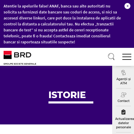
Atentie la apelurile false! ANAF, banca sau alte autoritati nu
×
solicita sa furnizezi date bancare sau coduri de access, si nici sa
accesezi diverse linkuri, care pot duce la instalarea de aplicatii de
control la distanta a calculatorului tau. Nu efectua „tranzactii
bancare de test” si nu accepta astfel de cereri receptionate
telefonic, poate fi o frauda! Contacteaza imediat consilierul
bancar si raporteaza situatiile suspecte!
Sari la conținutul principal
T
Curs
Valutar
Agenții și
ATM
ISTORIE
Contact
Actualizarea
datelor
personale