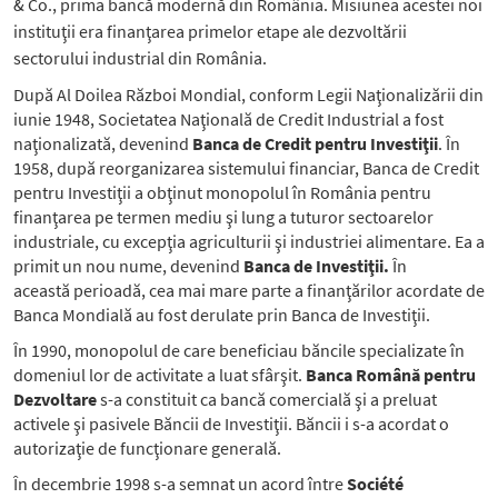
& Co., prima bancă modernă din România. Misiunea acestei noi
instituţii era finanţarea primelor etape ale dezvoltării
sectorului industrial din România.
După Al Doilea Război Mondial, conform Legii Naţionalizării din
iunie 1948, Societatea Naţională de Credit Industrial a fost
naţionalizată, devenind
Banca de Credit pentru Investiţii
. În
1958, după reorganizarea sistemului financiar, Banca de Credit
pentru Investiţii a obţinut monopolul în România pentru
finanţarea pe termen mediu şi lung a tuturor sectoarelor
industriale, cu excepţia agriculturii şi industriei alimentare. Ea a
primit un nou nume, devenind
Banca de Investiţii.
În
această perioadă, cea mai mare parte a finanţărilor acordate de
Banca Mondială au fost derulate prin Banca de Investiţii.
În 1990, monopolul de care beneficiau băncile specializate în
domeniul lor de activitate a luat sfârşit.
Banca Română pentru
Dezvoltare
s-a constituit ca bancă comercială şi a preluat
activele şi pasivele Băncii de Investiţii. Băncii i s-a acordat o
autorizaţie de funcţionare generală.
În decembrie 1998 s-a semnat un acord între
Société