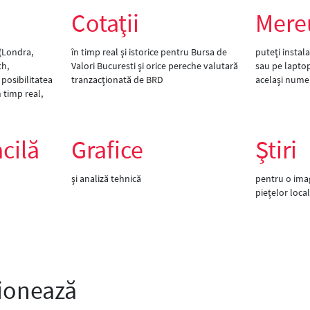
Cotaţii
Mere
 (Londra,
în timp real
şi istorice pentru Bursa de
puteţi instala
ch,
Valori Bucuresti şi orice pereche valutară
sau pe laptop
posibilitatea
tranzacţionată de BRD
acelaşi nume 
 timp real,
cilă
Grafice
Ştiri
şi analiză tehnică
pentru o ima
pieţelor local
ionează