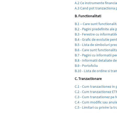
A.2 Ce instrumente financi
A.3 Cand pot tranzactiona
B. Functionalitati
B.1 – Care sunt functionalit
B.2 - Pagini predefinite ale 
B.3 - Ferestre cu informati
B.4 - Grafic de evolutie pen
B.5 - Lista de simboluri pred
B.6 - Care sunt functionalit
B.7 - Pagini cu informatii p
B.8 - Informatii detaliate 
B.9 - Portofoliu
B.10 - Lista de ordine si tran
C. Tranzactionare
C.1 - Cum tranzactionez in
C.2 - Cum tranzactionez ETF
C.3 - Cum tranzationez pe 
C.4 - Cum modific sau anule
C.5 - Limitari cu privire la 