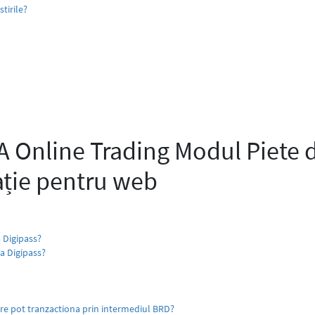
tirile?
Online Trading Modul Piete de
ație pentru web
 Digipass?
a Digipass?
are pot tranzactiona prin intermediul BRD?