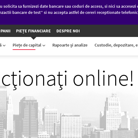
u solicita sa furnizezi date bancare sau coduri de access, si nici sa accesezi 
nzactii bancare de test” si nu accepta astfel de cereri receptionate telefoni
PANII
PIEȚE FINANCIARE
DESPRE NOI
ră
Piețe de capital
Rapoarte şi analize
Custodie, depozitare, 
cţionaţi online!