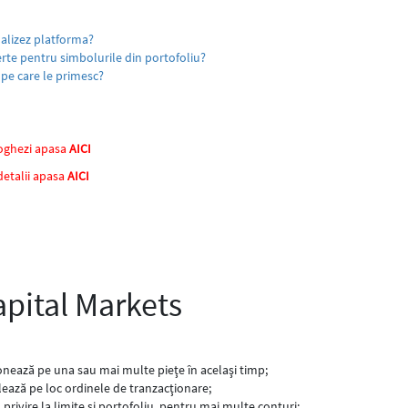
nalizez platforma?
erte pentru simbolurile din portofoliu?
le pe care le primesc?
 loghezi apasa
AICI
detalii apasa
AICI
pital Markets
ionează pe una sau mai multe pieţe în acelaşi timp;
lează pe loc ordinele de tranzacţionare;
 privire la limite şi portofoliu, pentru mai multe conturi;