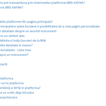
are pot tranzactiona prin intermediul platformei BRD ANYMA?
 prin BRD ANYMA?
atile platformei din pagina principala?
principalelor piete bursiere si posibilitatea de a crea pagini personalizate
ile detaliate despre un anumit instrument
tru un simbol ales
efinita si Indici bursieri de la BVB
atile detaliate in meniu?
ersonalizate - Lista mea
despre un instrument?
zactii
 platforma
-uri in platforma
NASDAQ si NYSE in platforma?
z un ordin deja introdus
tranzactionare