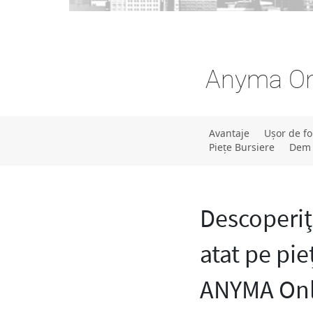
Anyma Onl
Avantaje
Uşor de fo
Pieţe Bursiere
Dem
Descoperiţ
atat pe pie
ANYMA Onli