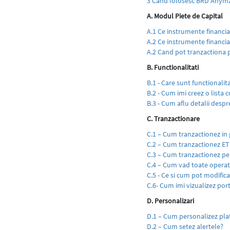
3 Cand folosesc BRD Anyma
A. Modul Piete de Capital
A.1 Ce instrumente financi
A.2 Ce instrumente financi
A.2 Cand pot tranzactiona
B. Functionalitati
B.1 - Care sunt functionalita
B.2 - Cum imi creez o lista 
B.3 - Cum aflu detalii despr
C. Tranzactionare
C.1 – Cum tranzactionez in
C.2 – Cum tranzactionez ET
C.3 – Cum tranzactionez pe
C.4 – Cum vad toate operat
C.5 - Ce si cum pot modific
C.6- Cum imi vizualizez port
D. Personalizari
D.1 – Cum personalizez pl
D.2 – Cum setez alertele?