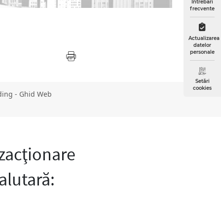
Întrebări
frecvente
Actualizarea
datelor
personale
Setări
cookies
ing - Ghid Web
nzacţionare
valutară: