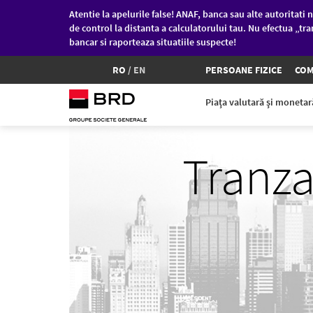
Atentie la apelurile false! ANAF, banca sau alte autoritati n
de control la distanta a calculatorului tau. Nu efectua „tra
bancar si raporteaza situatiile suspecte!
RO
/
EN
PERSOANE FIZICE
COM
Piaţa valutară şi moneta
Sari la conținutul principal
Tranza