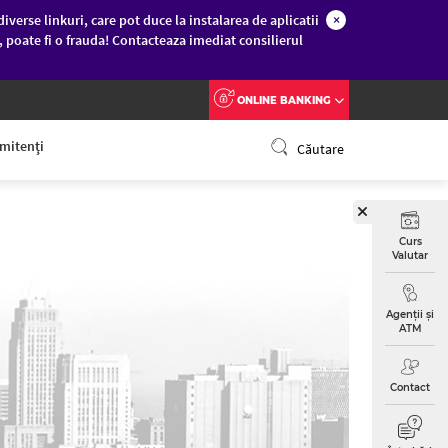
diverse linkuri, care pot duce la instalarea de aplicatii
×
c, poate fi o frauda! Contacteaza imediat consilierul
ONLINE BANKING
emitenţi
Căutare
Curs
Valutar
Agenții și
ATM
Contact