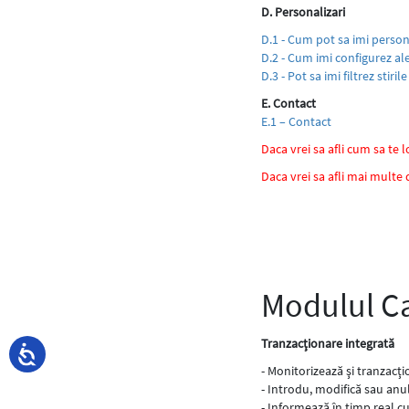
D. Personalizari
D.1 - Cum pot sa imi perso
D.2 - Cum imi configurez al
D.3 - Pot sa imi filtrez stiri
E. Contact
E.1 – Contact
Daca vrei sa afli cum sa te
Daca vrei sa afli mai multe 
Modulul Ca
Tranzacţionare integrată
- Monitorizează şi tranzacţ
- Introdu, modifică sau anu
- Informează în timp real cu