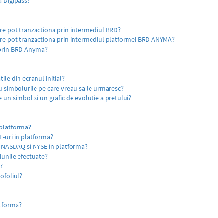
 Digipass?
are pot tranzactiona prin intermediul BRD?
are pot tranzactiona prin intermediul platformei BRD ANYMA?
 prin BRD Anyma?
tile din ecranul initial?
cu simbolurile pe care vreau sa le urmaresc?
e un simbol si un grafic de evolutie a pretului?
 platforma?
F-uri in platforma?
 NASDAQ si NYSE in platforma?
iunile efectuate?
a?
ofoliul?
atforma?