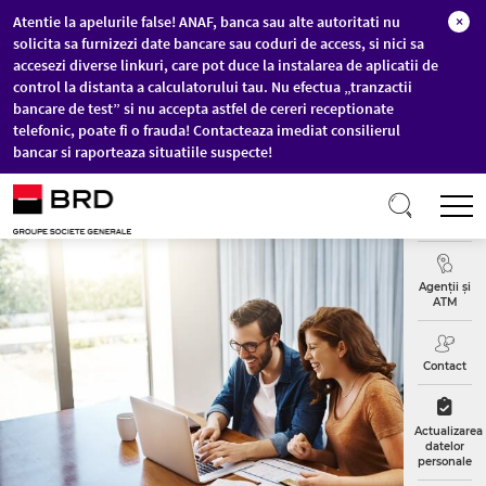
Atentie la apelurile false! ANAF, banca sau alte autoritati nu
×
solicita sa furnizezi date bancare sau coduri de access, si nici sa
accesezi diverse linkuri, care pot duce la instalarea de aplicatii de
control la distanta a calculatorului tau. Nu efectua „tranzactii
bancare de test” si nu accepta astfel de cereri receptionate
telefonic, poate fi o frauda! Contacteaza imediat consilierul
bancar si raporteaza situatiile suspecte!
Sari la conținutul principal
T
Curs
Valutar
Agenții și
ATM
Contact
Actualizarea
datelor
personale