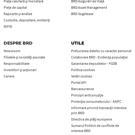
Piața valutară și monetară
BRD Asigurări de Viață
Piețe de capital
BRD Asset Management
Rapoarte și analize
BRD Sogelease
Custodie, depozitare, emitenți
MiFID
DESPRE BRD
UTILE
Newsroom
Prelucrarea datelor cu caracter personal
Filialele și societăți asociate
Colaborare BRD - Evidența populației
Responsabilitate
Garantarea depozitelor - FGDB
Investitori și acționari
Politica cookies
Cariere
Setări cookies
Portal API
Bancassurance
Principii anticorupţie
Protecţia consumatorului - ANPC
Informare privind tranzacții interzise
prin BRD
Directiva de plăți europene
Sumarul Politicii de conflicte de
interese BRD