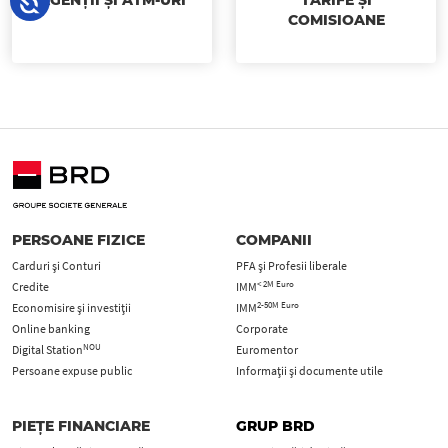
AGENȚII ȘI ATM-URI
TARIFE ȘI
COMISIOANE
PERSOANE FIZICE
COMPANII
Carduri şi Conturi
PFA şi Profesii liberale
< 2M Euro
Credite
IMM
2-50M Euro
Economisire și investiții
IMM
Online banking
Corporate
NOU
Digital Station
Euromentor
Persoane expuse public
Informații și documente utile
PIEȚE FINANCIARE
GRUP BRD