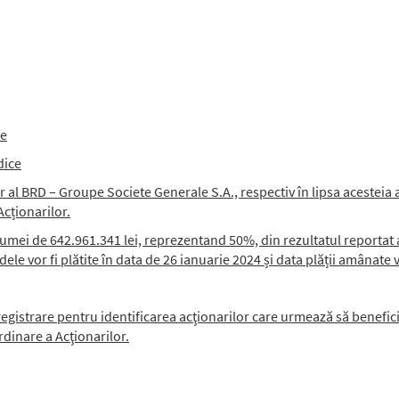
ce
dice
 al BRD – Groupe Societe Generale S.A., respectiv în lipsa acestei
cționarilor.
umei de 642.961.341 lei, reprezentand 50%, din rezultatul reportat
dele vor fi plătite în data de 26 ianuarie 2024 și data plății amânate
registrare pentru identificarea acţionarilor care urmează să benefic
rdinare a Acţionarilor.