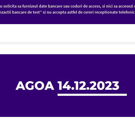
u solicita sa furnizezi date bancare sau coduri de access, si nici sa accesezi 
nzactii bancare de test” si nu accepta astfel de cereri receptionate telefoni
PANII
PIEȚE FINANCIARE
DESPRE NOI
AGOA
14.12.2023