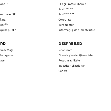
Conturi
PFA şi Profesii liberale
< 2M Euro
IMM
2-50M Euro
 și investiții
IMM
king
Corporate
NOU
tion
Euromentor
xpuse public
Informații și documente utile
BRD
DESPRE BRD
ri de Viață
Newsroom
 Management
Filialele și societăți asociate
ease
Responsabilitate
Investitori și acționari
Cariere