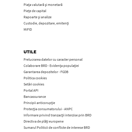
Piața valutară și monetară
Piețe de capital
Rapoarte și analize
Custodie, depozitare, emitenți
MiFID
UTILE
Prelucrarea datelor cu caracter personal
Colaborare BRD - Evidența populației
Garantarea depozitelor - FGDB
Politica cookies
Setări cookies
Portal API
Bancassurance
Principii anticorupţie
Protecţia consumatorului - ANPC
Informare privind tranzacții interzise prin BRD
Directiva de plăți europene
Sumarul Politicii de conflicte de interese BRD