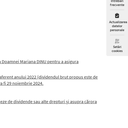
Întrebări
frecvente
Actualizarea
datelor
personale
Setări
cookies
a a Doamnei Mariana DINU pentru a asigura
 aferent anului 2022 (dividendul brut propus este de
 va fi 29 noiembrie 2024.
ieze de dividende sau alte drepturi și asupra cărora