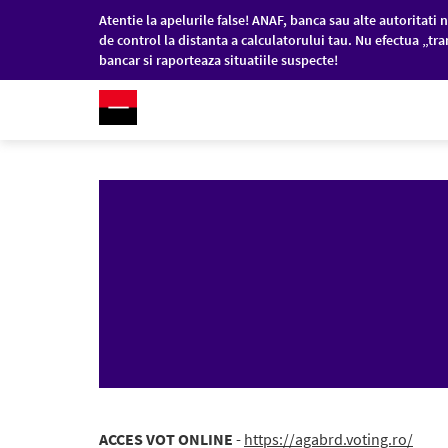
Atentie la apelurile false! ANAF, banca sau alte autoritati n
de control la distanta a calculatorului tau. Nu efectua „tra
bancar si raporteaza situatiile suspecte!
RO
/
EN
PERSOANE FIZICE
COM
Sari la conținutul principal
ACCES VOT ONLINE
-
https://agabrd.voting.ro/