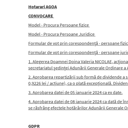
Hotarari AGOA
CONVOCARE
Model - Procura Persoane fizice
Model - Procura Persoane Juridice
Formular de vot prin corespondenţă - persoane fizi
Formular de vot prin corespondenţă - persoane juri
1. Alegerea Doamnei Doina Valeria NICOLAE, acţionar
secretariatul şedinţei Adunării Generale Ordinare a A
2. Aprobarea repartizării sub formă de dividende a s
0,9226 lei / acțiune), ca o plată excepțională. Dividen
3. Aprobarea datei de 05 ianuarie 2024 ca ex date.
4. Aprobarea datei de 08 ianuarie 2024 ca dată de în
se răsfrâng efectele hotărârilor Adunării Generale O
GDPR