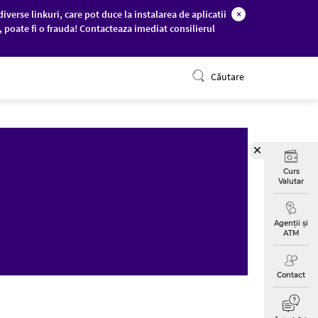
diverse linkuri, care pot duce la instalarea de aplicatii
×
c, poate fi o frauda! Contacteaza imediat consilierul
ONLINE BANKING
Căutare
Curs
Valutar
Agenții și
ATM
Contact