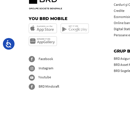
Carduri şi 
Credite
Economisire
YOU BRD MOBILE
Online ban
Digital Sta
Persoane e
GRUP 
BRD Asigură
Facebook
BRD Asset
Instagram
BRD Sogel
Youtube
BRD Mindcraft