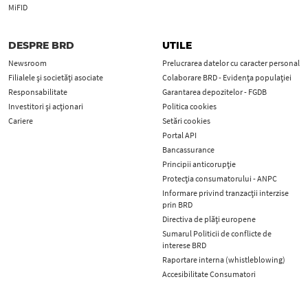
MiFID
DESPRE BRD
UTILE
Newsroom
Prelucrarea datelor cu caracter personal
Filialele și societăți asociate
Colaborare BRD - Evidența populației
Responsabilitate
Garantarea depozitelor - FGDB
Investitori și acționari
Politica cookies
Cariere
Setări cookies
Portal API
Bancassurance
Principii anticorupţie
Protecţia consumatorului - ANPC
Informare privind tranzacții interzise
prin BRD
Directiva de plăți europene
Sumarul Politicii de conflicte de
interese BRD
Raportare interna (whistleblowing)
Accesibilitate Consumatori