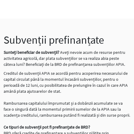
Subvenții prefinanțate
Sunteți beneficiar de subvenții?
Aveți nevoie acum de resurse pentru
activitatea agricolă, dar plata subvențiilor se va realiza abia peste
câteva luni? Beneficiați de la BRD de prefinanțarea subvențiilor APIA.
Creditul de subvenții APIA se acordă pentru acoperirea necesarului de
capital circulat până la momentul încasării subvențiilor, pentru o
perioadă de 12 luni, cu posibilitatea de prelungire în cazul în care APIA
amână plata ajutoarelor de stat.
Rambursarea capitalului împrumutat și a dobânzii acumulate se va
face o singură dată la momentul primirii sumelor de la APIA sau la
scadența creditului, rambursarea putând fi realizată și din surse proprii.
Ce tipuri de subvenții pot fi prefinanțate de BRD?
BRD oferă credite de prefinanțare a subvențiilor plătite prin