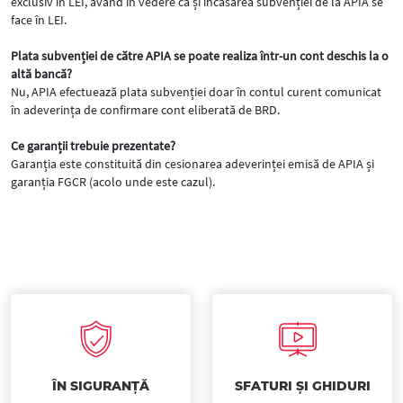
exclusiv în LEI, având în vedere că și încasarea subvenției de la APIA se
face în LEI.
Plata subvenției de către APIA se poate realiza într-un cont deschis la o
altă bancă?
Nu, APIA efectuează plata subvenției doar în contul curent comunicat
în adeverința de confirmare cont eliberată de BRD.
Ce garanții trebuie prezentate?
Garanția este constituită din cesionarea adeverinței emisă de APIA și
garanția FGCR (acolo unde este cazul).
ÎN SIGURANȚĂ
SFATURI ȘI GHIDURI