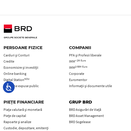
PERSOANE FIZICE
COMPANII
Carduri şi Conturi
PFA şi Profesii liberale
< 2M Euro
Credite
IMM
2-50M Euro
Economisire și investiții
IMM
Online banking
Corporate
NOU
Digital Station
Euromentor
Persoane expuse public
Informații și documente utile
PIEȚE FINANCIARE
GRUP BRD
Piața valutară și monetară
BRD Asigurări de Viață
Piețe de capital
BRD Asset Management
Rapoarte și analize
BRD Sogelease
Custodie, depozitare, emitenți