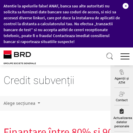
Atentie la apelurile false! ANAF, banca sau alte autoritati nu
×
solicita sa furnizezi date bancare sau coduri de access, si nici sa
accesezi diverse linkuri, care pot duce la instalarea de aplicatii de
control la distanta a calculatorului tau. Nu efectua „tranzactii
bancare de test” si nu accepta astfel de cereri receptionate
telefonic, poate fi o frauda! Contacteaza imediat consilierul
bancar si raporteaza situatiile suspecte!
Sari la conținutul principal
T
Curs
Valutar
Credit subvenții
Agenții și
ATM
Contact
Alege secțiunea
Actualizarea
datelor
personale
Finanțare între 80% și 90%