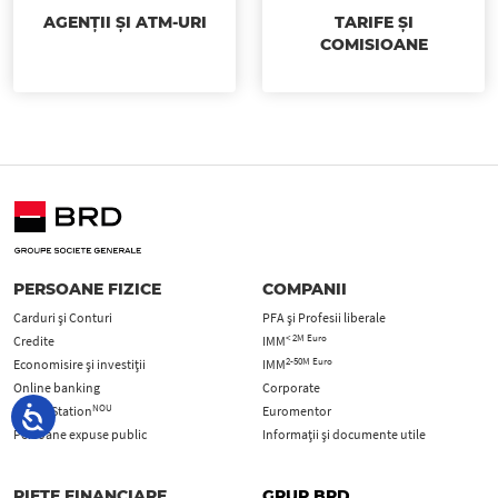
AGENȚII ȘI ATM-URI
TARIFE ȘI
COMISIOANE
PERSOANE FIZICE
COMPANII
Carduri şi Conturi
PFA şi Profesii liberale
< 2M Euro
Credite
IMM
2-50M Euro
Economisire și investiții
IMM
Online banking
Corporate
NOU
Digital Station
Euromentor
Persoane expuse public
Informații și documente utile
PIEȚE FINANCIARE
GRUP BRD