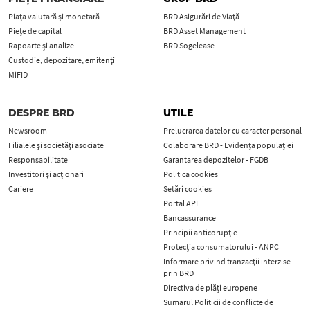
Piața valutară și monetară
BRD Asigurări de Viață
Piețe de capital
BRD Asset Management
Rapoarte și analize
BRD Sogelease
Custodie, depozitare, emitenți
MiFID
DESPRE BRD
UTILE
Newsroom
Prelucrarea datelor cu caracter personal
Filialele și societăți asociate
Colaborare BRD - Evidența populației
Responsabilitate
Garantarea depozitelor - FGDB
Investitori și acționari
Politica cookies
Cariere
Setări cookies
Portal API
Bancassurance
Principii anticorupţie
Protecţia consumatorului - ANPC
Informare privind tranzacții interzise
prin BRD
Directiva de plăți europene
Sumarul Politicii de conflicte de