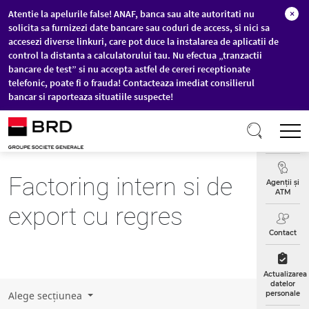
Atentie la apelurile false! ANAF, banca sau alte autoritati nu
×
solicita sa furnizezi date bancare sau coduri de access, si nici sa
accesezi diverse linkuri, care pot duce la instalarea de aplicatii de
control la distanta a calculatorului tau. Nu efectua „tranzactii
bancare de test” si nu accepta astfel de cereri receptionate
telefonic, poate fi o frauda! Contacteaza imediat consilierul
bancar si raporteaza situatiile suspecte!
Sari la conținutul principal
T
Curs
Valutar
Factoring intern si de
Agenții și
ATM
export cu regres
Contact
Actualizarea
datelor
Alege secțiunea
personale