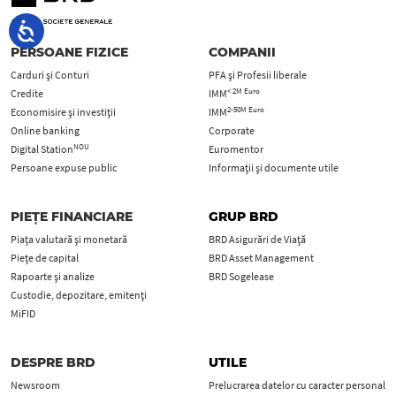
PERSOANE FIZICE
COMPANII
Carduri şi Conturi
PFA şi Profesii liberale
< 2M Euro
Credite
IMM
2-50M Euro
Economisire și investiții
IMM
Online banking
Corporate
NOU
Digital Station
Euromentor
Persoane expuse public
Informații și documente utile
PIEȚE FINANCIARE
GRUP BRD
Piața valutară și monetară
BRD Asigurări de Viață
Piețe de capital
BRD Asset Management
Rapoarte și analize
BRD Sogelease
Custodie, depozitare, emitenți
MiFID
DESPRE BRD
UTILE
Newsroom
Prelucrarea datelor cu caracter personal