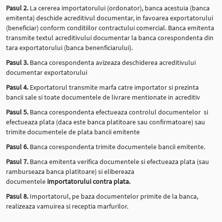
Pasul 2.
La cererea importatorului (ordonator), banca acestuia (banca
emitenta) deschide acreditivul documentar, in favoarea exportatorului
(beneficiar) conform conditiilor contractului comercial. Banca emitenta
transmite textul acreditivului documentar la banca corespondenta din
tara exportatorului (banca benenficiarului).
Pasul 3.
Banca corespondenta avizeaza deschiderea acreditivului
documentar exportatorului
Pasul 4.
Exportatorul transmite marfa catre importator si prezinta
bancii sale si toate documentele de livrare mentionate in acreditiv
Pasul 5.
Banca corespondenta efectueaza controlul documentelor si
efectueaza plata (daca este banca platitoare sau confirmatoare) sau
trimite documentele de plata bancii emitente
Pasul 6.
Banca corespondenta trimite documentele bancii emitente.
Pasul 7.
Banca emitenta verifica documentele si efectueaza plata (sau
ramburseaza banca platitoare) si elibereaza
documentele
importatorului contra plata.
Pasul 8.
Importatorul, pe baza documentelor primite de la banca,
realizeaza vamuirea si receptia marfurilor.