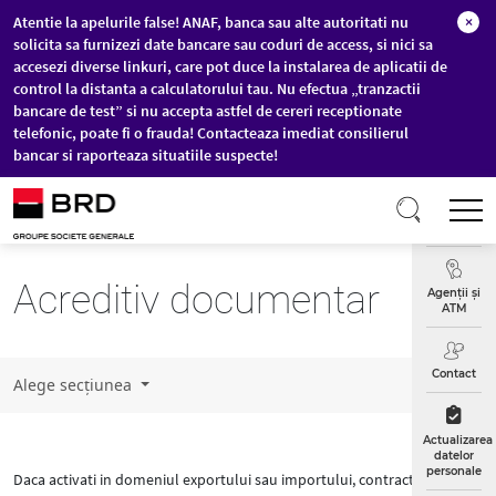
Atentie la apelurile false! ANAF, banca sau alte autoritati nu
×
solicita sa furnizezi date bancare sau coduri de access, si nici sa
accesezi diverse linkuri, care pot duce la instalarea de aplicatii de
control la distanta a calculatorului tau. Nu efectua „tranzactii
bancare de test” si nu accepta astfel de cereri receptionate
telefonic, poate fi o frauda! Contacteaza imediat consilierul
bancar si raporteaza situatiile suspecte!
Sari la conținutul principal
T
Curs
Valutar
Acreditiv documentar
Agenții și
ATM
Contact
Alege secțiunea
Actualizarea
datelor
personale
Daca activati in domeniul exportului sau importului, contractarea unui