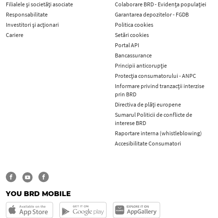
Filialele și societăți asociate
Colaborare BRD - Evidența populației
Responsabilitate
Garantarea depozitelor - FGDB
Investitori și acționari
Politica cookies
Cariere
Setări cookies
Portal API
Bancassurance
Principii anticorupţie
Protecţia consumatorului - ANPC
Informare privind tranzacții interzise
prin BRD
Directiva de plăți europene
Sumarul Politicii de conflicte de
interese BRD
Raportare interna (whistleblowing)
Accesibilitate Consumatori
YOU BRD MOBILE