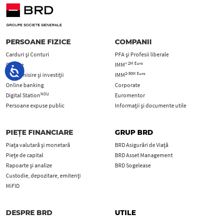
PERSOANE FIZICE
COMPANII
Carduri şi Conturi
PFA şi Profesii liberale
< 2M Euro
Credite
IMM
2-50M Euro
Economisire și investiții
IMM
Online banking
Corporate
NOU
Digital Station
Euromentor
Persoane expuse public
Informații și documente utile
PIEȚE FINANCIARE
GRUP BRD
Piața valutară și monetară
BRD Asigurări de Viață
Piețe de capital
BRD Asset Management
Rapoarte și analize
BRD Sogelease
Custodie, depozitare, emitenți
MiFID
DESPRE BRD
UTILE