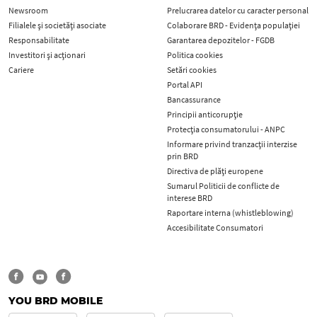
Newsroom
Prelucrarea datelor cu caracter personal
Filialele și societăți asociate
Colaborare BRD - Evidența populației
Responsabilitate
Garantarea depozitelor - FGDB
Investitori și acționari
Politica cookies
Cariere
Setări cookies
Portal API
Bancassurance
Principii anticorupţie
Protecţia consumatorului - ANPC
Informare privind tranzacții interzise
prin BRD
Directiva de plăți europene
Sumarul Politicii de conflicte de
interese BRD
Raportare interna (whistleblowing)
Accesibilitate Consumatori
YOU BRD MOBILE