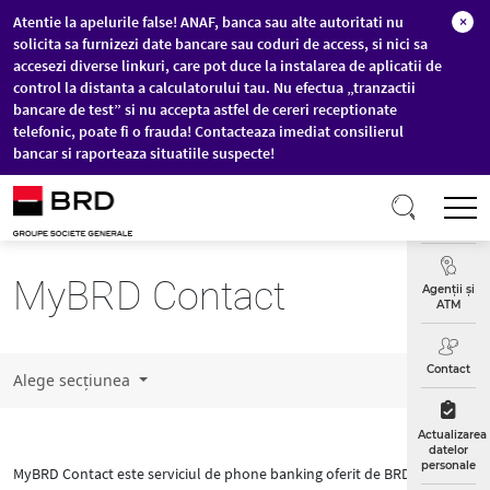
Atentie la apelurile false! ANAF, banca sau alte autoritati nu
×
solicita sa furnizezi date bancare sau coduri de access, si nici sa
accesezi diverse linkuri, care pot duce la instalarea de aplicatii de
control la distanta a calculatorului tau. Nu efectua „tranzactii
bancare de test” si nu accepta astfel de cereri receptionate
telefonic, poate fi o frauda! Contacteaza imediat consilierul
bancar si raporteaza situatiile suspecte!
Sari la conținutul principal
T
Curs
Valutar
MyBRD Contact
Agenții și
ATM
Contact
Alege secțiunea
Actualizarea
datelor
personale
MyBRD Contact este serviciul de phone banking oferit de BRD prin