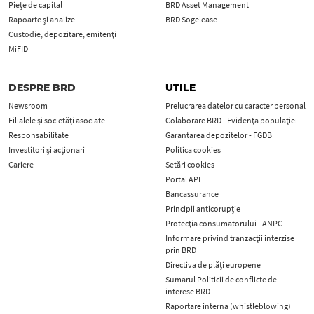
Piețe de capital
BRD Asset Management
Rapoarte și analize
BRD Sogelease
Custodie, depozitare, emitenți
MiFID
DESPRE BRD
UTILE
Newsroom
Prelucrarea datelor cu caracter personal
Filialele și societăți asociate
Colaborare BRD - Evidența populației
Responsabilitate
Garantarea depozitelor - FGDB
Investitori și acționari
Politica cookies
Cariere
Setări cookies
Portal API
Bancassurance
Principii anticorupţie
Protecţia consumatorului - ANPC
Informare privind tranzacții interzise
prin BRD
Directiva de plăți europene
Sumarul Politicii de conflicte de
interese BRD
Raportare interna (whistleblowing)