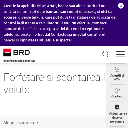
Atentie la apelurile false! ANAF, banca sau alte autoritati nu
×
solicita sa furnizezi date bancare sau coduri de access, si nici sa
accesezi diverse linkuri, care pot duce la instalarea de aplicatii de
control la distanta a calculatorului tau. Nu efectua „tranzactii
bancare de test” si nu accepta astfel de cereri receptionate
telefonic, poate fi o frauda! Contacteaza imediat consilierul
bancar si raporteaza situatiile suspecte!
Sari la conținutul principal
T
Curs
Valutar
Forfetare si scontarea in
Agenții și
ATM
valuta
Contact
Actualizarea
datelor
Alege secțiunea
personale