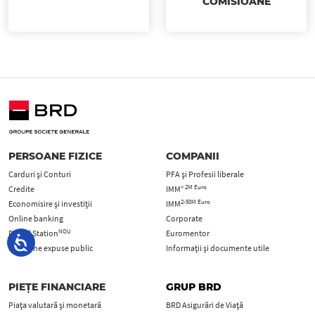
COMISIOANE
PERSOANE FIZICE
COMPANII
Carduri şi Conturi
PFA şi Profesii liberale
< 2M Euro
Credite
IMM
2-50M Euro
Economisire și investiții
IMM
Online banking
Corporate
NOU
Digital Station
Euromentor
Persoane expuse public
Informații și documente utile
PIEȚE FINANCIARE
GRUP BRD
Piața valutară și monetară
BRD Asigurări de Viață