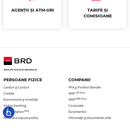
AGENȚII ȘI ATM-URI
TARIFE ȘI
COMISIOANE
PERSOANE FIZICE
COMPANII
Carduri şi Conturi
PFA şi Profesii liberale
< 2M Euro
Credite
IMM
2-50M Euro
Economisire și investiții
IMM
Online banking
Corporate
NOU
Digital Station
Euromentor
Persoane expuse public
Informații și documente utile