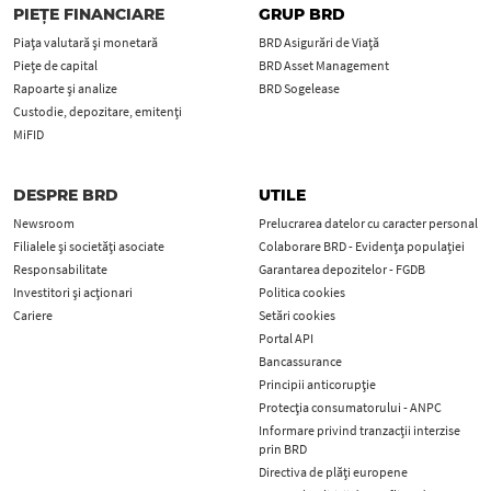
PIEȚE FINANCIARE
GRUP BRD
Piața valutară și monetară
BRD Asigurări de Viață
Piețe de capital
BRD Asset Management
Rapoarte și analize
BRD Sogelease
Custodie, depozitare, emitenți
MiFID
DESPRE BRD
UTILE
Newsroom
Prelucrarea datelor cu caracter personal
Filialele și societăți asociate
Colaborare BRD - Evidența populației
Responsabilitate
Garantarea depozitelor - FGDB
Investitori și acționari
Politica cookies
Cariere
Setări cookies
Portal API
Bancassurance
Principii anticorupţie
Protecţia consumatorului - ANPC
Informare privind tranzacții interzise
prin BRD
Directiva de plăți europene