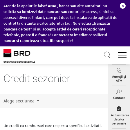
Atentie la apelurile false! ANAF, banca sau alte autoritati nu
×
solicita sa furnizezi date bancare sau coduri de access, si nici sa
accesezi diverse linkuri, care pot duce la instalarea de aplicatii de
control la distanta a calculatorului tau. Nu efectua „tranzactii
bancare de test” si nu accepta astfel de cereri receptionate
telefonic, poate fi o frauda! Contacteaza imediat consilierul
bancar si raporteaza situatiile suspecte!
Sari la conținutul principal
T
Curs
Valutar
Credit sezonier
Agenții și
ATM
Contact
Alege secțiunea
Actualizarea
datelor
personale
Un credit cu rambursari care respecta specificul activitatii.