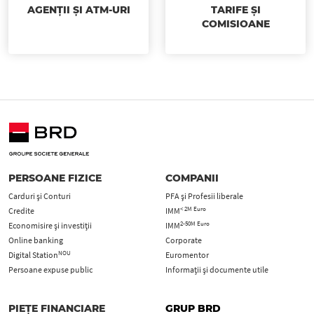
AGENȚII ȘI ATM-URI
TARIFE ȘI
COMISIOANE
PERSOANE FIZICE
COMPANII
Carduri şi Conturi
PFA şi Profesii liberale
< 2M Euro
Credite
IMM
2-50M Euro
Economisire și investiții
IMM
Online banking
Corporate
NOU
Digital Station
Euromentor
Persoane expuse public
Informații și documente utile
PIEȚE FINANCIARE
GRUP BRD