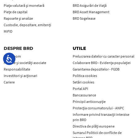
Piața valutară și monetară
BRD Asigurări de Viață
Piețe de capital
BRD Asset Management
Rapoarte și analize
BRD Sogelease
Custodie, depozitare, emitenți
MiFID
DESPRE BRD
UTILE
Newsroom
Prelucrarea datelor cu caracter personal
Filialele și societăți asociate
Colaborare BRD - Evidența populației
Responsabilitate
Garantarea depozitelor - FGDB
Investitori și acționari
Politica cookies
Cariere
Setări cookies
Portal API
Bancassurance
Principii anticorupţie
Protecţia consumatorului - ANPC
Informare privind tranzacții interzise
prin BRD
Directiva de plăți europene
Sumarul Politicii de conflicte de
interese BRD