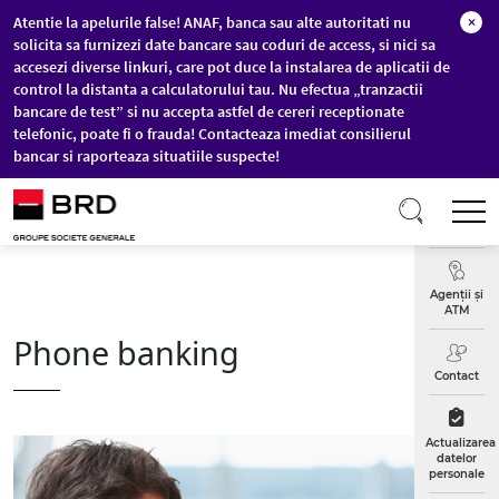
Atentie la apelurile false! ANAF, banca sau alte autoritati nu
×
solicita sa furnizezi date bancare sau coduri de access, si nici sa
accesezi diverse linkuri, care pot duce la instalarea de aplicatii de
control la distanta a calculatorului tau. Nu efectua „tranzactii
bancare de test” si nu accepta astfel de cereri receptionate
telefonic, poate fi o frauda! Contacteaza imediat consilierul
bancar si raporteaza situatiile suspecte!
Sari la conținutul principal
T
Curs
Valutar
Agenții și
ATM
Phone banking
Contact
Actualizarea
datelor
personale