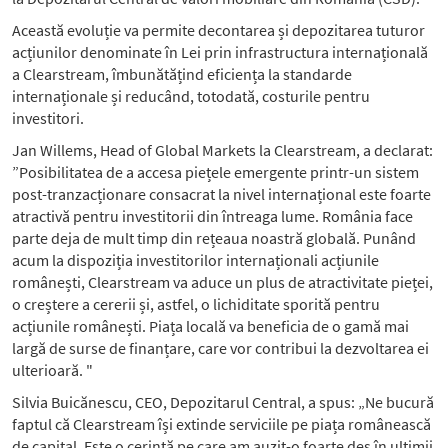
Această evoluție va permite decontarea și depozitarea tuturor
acțiunilor denominate în Lei prin infrastructura internațională
a Clearstream, îmbunătățind eficiența la standarde
internaționale și reducând, totodată, costurile pentru
investitori.
Jan Willems, Head of Global Markets la Clearstream, a declarat:
”Posibilitatea de a accesa piețele emergente printr-un sistem
post-tranzacționare consacrat la nivel internațional este foarte
atractivă pentru investitorii din întreaga lume. România face
parte deja de mult timp din rețeaua noastră globală. Punând
acum la dispoziția investitorilor internaționali acțiunile
românești, Clearstream va aduce un plus de atractivitate pieței,
o creștere a cererii și, astfel, o lichiditate sporită pentru
acțiunile românești. Piața locală va beneficia de o gamă mai
largă de surse de finanțare, care vor contribui la dezvoltarea ei
ulterioară. "
Silvia Buicănescu, CEO, Depozitarul Central, a spus: „Ne bucură
faptul că Clearstream își extinde serviciile pe piața românească
de capital. Este o cerință pe care am auzit-o foarte des în ultimii