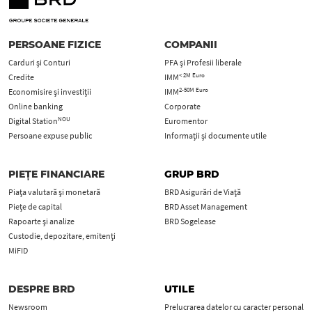
PERSOANE FIZICE
COMPANII
Carduri şi Conturi
PFA şi Profesii liberale
< 2M Euro
Credite
IMM
2-50M Euro
Economisire și investiții
IMM
Online banking
Corporate
NOU
Digital Station
Euromentor
Persoane expuse public
Informații și documente utile
PIEȚE FINANCIARE
GRUP BRD
Piața valutară și monetară
BRD Asigurări de Viață
Piețe de capital
BRD Asset Management
Rapoarte și analize
BRD Sogelease
Custodie, depozitare, emitenți
MiFID
DESPRE BRD
UTILE
Newsroom
Prelucrarea datelor cu caracter personal