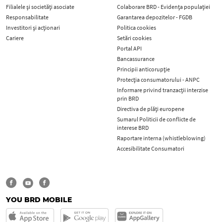
Filialele și societăți asociate
Colaborare BRD - Evidența populației
Responsabilitate
Garantarea depozitelor - FGDB
Investitori și acționari
Politica cookies
Cariere
Setări cookies
Portal API
Bancassurance
Principii anticorupţie
Protecţia consumatorului - ANPC
Informare privind tranzacții interzise
prin BRD
Directiva de plăți europene
Sumarul Politicii de conflicte de
interese BRD
Raportare interna (whistleblowing)
Accesibilitate Consumatori
YOU BRD MOBILE