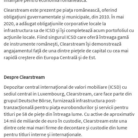
finanțare pentru economia românească.”
Clearstream este prezent pe piața românească, oferind
obligațiuni guvernamentale și municipale, din 2010. În mai
2020, a adăugat obligațiunile corporative locale la
infrastructura sa de ICSD și își completează acum portofoliul cu
acțiunile locale. Fiind singurul ICSD care oferă întreaga gamă
de instrumente românești, Clearstream își demonstrează
angajamentul față de una dintre piețele de capital cu cea mai
rapidă creștere din Europa Centrală și de Est.
Despre Clearstream
Depozitar central internațional de valori mobiliare (ICSD) cu
sediul central in Luxembourg, Clearstream, care face parte din
grupul Deutsche Börse, furnizează infrastructura post-
tranzacțională pentru piața eurobondurilor și servicii pentru
titluri pe 58 de piețe din întreaga lume. Cu active de aproximativ
14 mii de miliarde de euro în custodie, Clearstream este una
dintre cele mai mari firme de decontare și custodie din lume
pentru titluri interne și internaționale.