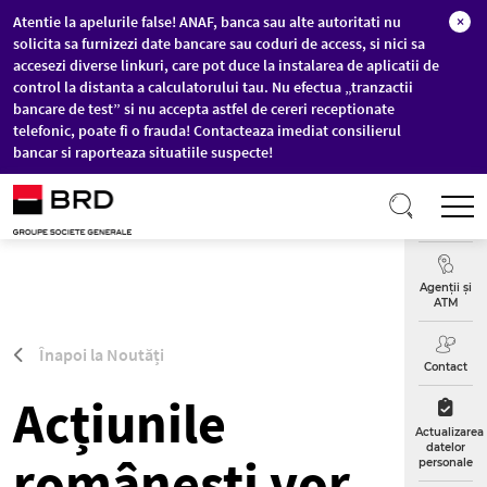
Atentie la apelurile false! ANAF, banca sau alte autoritati nu
×
solicita sa furnizezi date bancare sau coduri de access, si nici sa
accesezi diverse linkuri, care pot duce la instalarea de aplicatii de
control la distanta a calculatorului tau. Nu efectua „tranzactii
bancare de test” si nu accepta astfel de cereri receptionate
telefonic, poate fi o frauda! Contacteaza imediat consilierul
bancar si raporteaza situatiile suspecte!
Sari la conținutul principal
T
Curs
Valutar
Agenții și
ATM
Înapoi la Noutăți
Contact
Acțiunile
Actualizarea
datelor
românești vor
personale