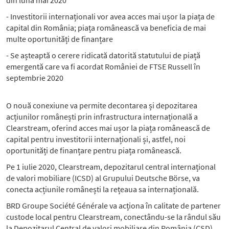
din luna mai 2020
- Investitorii internaționali vor avea acces mai ușor la piața de
capital din România; piața românească va beneficia de mai
multe oportunități de finanțare
- Se așteaptă o cerere ridicată datorită statutului de piață
emergentă care va fi acordat României de FTSE Russell în
septembrie 2020
O nouă conexiune va permite decontarea și depozitarea
acțiunilor românești prin infrastructura internațională a
Clearstream, oferind acces mai ușor la piața românească de
capital pentru investitorii internaționali și, astfel, noi
oportunități de finanțare pentru piața românească.
Pe 1 iulie 2020, Clearstream, depozitarul central internațional
de valori mobiliare (ICSD) al Grupului Deutsche Börse, va
conecta acțiunile românești la rețeaua sa internațională.
BRD Groupe Société Générale va acționa în calitate de partener
custode local pentru Clearstream, conectându-se la rândul său
la Depozitarul Central de valori mobiliare din România (CSD).