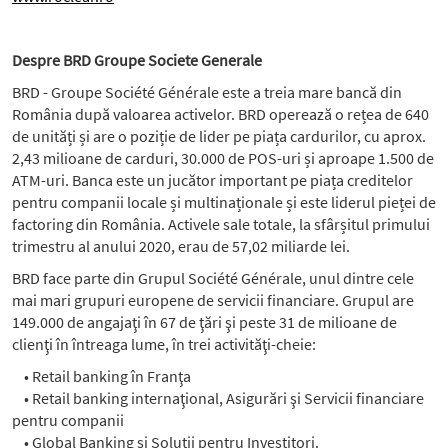
Despre BRD Groupe Societe Generale
BRD - Groupe Société Générale este a treia mare bancă din
România după valoarea activelor. BRD operează o rețea de 640
de unități și are o poziție de lider pe piața cardurilor, cu aprox.
2,43 milioane de carduri, 30.000 de POS-uri și aproape 1.500 de
ATM-uri. Banca este un jucător important pe piața creditelor
pentru companii locale și multinaționale și este liderul pieței de
factoring din România. Activele sale totale, la sfârșitul primului
trimestru al anului 2020, erau de 57,02 miliarde lei.
BRD face parte din Grupul Société Générale, unul dintre cele
mai mari grupuri europene de servicii financiare. Grupul are
149.000 de angajaţi în 67 de ţări şi peste 31 de milioane de
clienţi în întreaga lume, în trei activităţi-cheie:
• Retail banking în Franţa
• Retail banking internaţional, Asigurări şi Servicii financiare
pentru companii
• Global Banking şi Soluţii pentru Investitori.