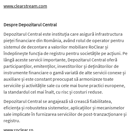
www.clearstream.com
Despre Depozitarul Central
Depozitarul Central este instituția care asigură infrastructura
pieței financiare din România, având rolul de operator pentru
sistemul de decontare a valorilor mobiliare RoClear și
îndeplinește funcția de registru pentru societățile pe acțiuni. Pe
lângă aceste servicii importante, Depozitarul Central oferă
participanților, emitenților, investitorilor și deținătorilor de
instrumente financiare o gamă variată de alte servicii conexe și
auxiliare și este constant preocupat să armonizeze toate
serviciile și activitățile sale cu cele mai bune practici europene,
la standardul cel mai înalt, cu risc și costuri reduse.
Depozitarul Central se angajează să crească fiabilitatea,
eficiența și robustetea sistemelor, aplicațiilor și mecanismelor
sale implicate în furnizarea serviciilor de post-tranzacționare și
registru.
www.roclear.ro