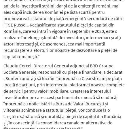
ani de la investitorii străini, dar și de la emitenții români, mai
ales după includerea României pe lista scurtă pentru
promovarea la statutul de piață emergentă secundară de către
FTSE Russell. Reclasificarea statutului pieței de capital din
România, care va intra în vigoare în septembrie 2020, este o
realizare îndelung așteptată de investitori, intermediari și alți
actori interesați și, de asemenea, cea mai importantă
recunoaștere a eforturilor noastre de dezvoltare a pieței de
capital românești."
Claudiu Cercel, Directorul General adjunct al BRD Groupe
Societe Generale, responsabil cu piețele financiare, a declarat:
„Suntem onorați să lucrăm împreună cu Clearstream pe piața
locală de acțiuni, prin intermediul platformei noastre complete
de servicii pentru valori mobiliare. Creșterea interesului
investitorilor pe care acest parteneriat urmează să o aducă,
împreună cu noile listări la Bursa de Valori București și
viitoarea schimbare a statutului pieței, vor conduce la o
creștere sănătoasă și durabilă a pieței de capital din România
și, în consecință, la consolidarea canalelor alternative de