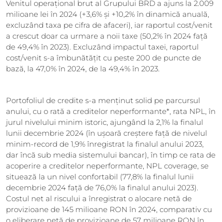
Venitul operațional brut al Grupului BRD a ajuns la 2.009
milioane lei în 2024 (+3,6% și +10,2% în dinamică anuală,
excluzând taxa pe cifra de afaceri), iar raportul cost/venit
a crescut doar ca urmare a noii taxe (50,2% în 2024 față
de 49,4% în 2023). Excluzând impactul taxei, raportul
cost/venit s-a îmbunătățit cu peste 200 de puncte de
bază, la 47,0% în 2024, de la 49,4% în 2023.
Portofoliul de credite s-a menținut solid pe parcursul
anului, cu o rată a creditelor neperformante*, rata NPL, în
jurul nivelului minim istoric, ajungând la 2,1% la finalul
lunii decembrie 2024 (în ușoară creștere față de nivelul
minim-record de 1,9% înregistrat la finalul anului 2023,
dar încă sub media sistemului bancar), în timp ce rata de
acoperire a creditelor neperformante, NPL coverage, se
situează la un nivel confortabil (77,8% la finalul lunii
decembrie 2024 față de 76,0% la finalul anului 2023).
Costul net al riscului a înregistrat o alocare netă de
provizioane de 145 milioane RON în 2024, comparativ cu
o eliberare netă de provizioane de 57 milioane RON în