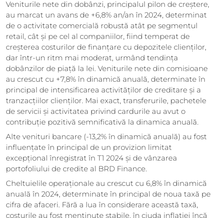
Veniturile nete din dobânzi, principalul pilon de creștere,
au marcat un avans de +6,8% an/an în 2024, determinat
de o activitate comercială robustă atât pe segmentul
retail, cât și pe cel al companiilor, fiind temperat de
creșterea costurilor de finanțare cu depozitele clienților,
dar într-un ritm mai moderat, urmând tendința
dobânzilor de piață la lei. Veniturile nete din comisioane
au crescut cu +7,8% în dinamică anuală, determinate în
principal de intensificarea activităților de creditare și a
tranzacțiilor clienților. Mai exact, transferurile, pachetele
de servicii și activitatea privind cardurile au avut o
contribuție pozitivă semnificativă la dinamica anuală.
Alte venituri bancare (-13,2% în dinamică anuală) au fost
influențate în principal de un provizion limitat
excepțional înregistrat în T1 2024 și de vânzarea
portofoliului de credite al BRD Finance.
Cheltuielile operaționale au crescut cu 6,8% în dinamică
anuală în 2024, determinate în principal de noua taxă pe
cifra de afaceri. Fără a lua în considerare această taxă,
costurile au fost menținute stabile, în ciuda inflației încă