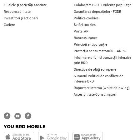
Filialele și societăți asociate
Colaborare BRD - Evidența populației
Responsabilitate
Garantarea depozitelor - FGDB
Investitori și acționari
Politica cookies
Cariere
Setări cookies
Portal API
Bancassurance
Principii anticorupţie
Protecţia consumatorului - ANPC
Informare privind tranzacții interzise
prin BRD
Directiva de plăți europene
Sumarul Politicii de conflicte de
interese BRD
Raportare interna (whistleblowing)
Accesibilitate Consumatori
YOU BRD MOBILE