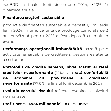
YouBRD la finalul lunii decembrie 2024, +20% în
dinamică anuală.
Finanțarea creșterii sustenabile
producția de finanțări sustenabile a depășit 1,8 miliarde
lei în 2024, în timp ce ținta de producție cumulată pe 3
ani prevăzută pentru 2025 a fost depășită cu mult în
avans
Performanță operațională îmbunătățită
, bazată pe o
activitate remarcabilă de creditare și gestionarea atentă
a costurilor
Portofoliu de credite sănătos, nivel scăzut al ratei
creditelor neperformante
(2,1%) și o
rată confortabilă
de acoperire cu provizioane a creditelor
neperformante
(77,8%) la finalul lunii decembrie 2024
Evoluția costului riscului
reflectă revenirea la niveluri
normalizate
Profit net
de
1.524 milioane lei
,
ROE
de
16,6%