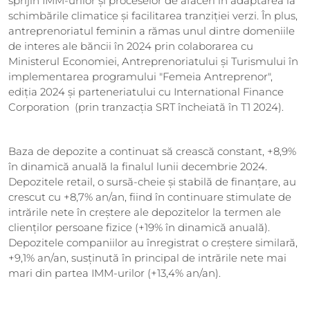
sprijin IMM-urilor și proceselor de afaceri în adaptarea la
schimbările climatice și facilitarea tranziției verzi. În plus,
antreprenoriatul feminin a rămas unul dintre domeniile
de interes ale băncii în 2024 prin colaborarea cu
Ministerul Economiei, Antreprenoriatului și Turismului în
implementarea programului "Femeia Antreprenor",
ediția 2024 și parteneriatului cu International Finance
Corporation (prin tranzacția SRT încheiată în T1 2024).
Baza de depozite a continuat să crească constant, +8,9%
în dinamică anuală la finalul lunii decembrie 2024.
Depozitele retail, o sursă-cheie și stabilă de finanțare, au
crescut cu +8,7% an/an, fiind în continuare stimulate de
intrările nete în creștere ale depozitelor la termen ale
clienților persoane fizice (+19% în dinamică anuală).
Depozitele companiilor au înregistrat o creștere similară,
+9,1% an/an, susținută în principal de intrările nete mai
mari din partea IMM-urilor (+13,4% an/an).