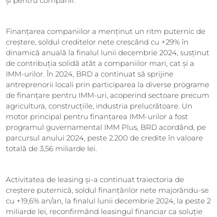
și pentru companii.
Finanțarea companiilor a menținut un ritm puternic de
creștere, soldul creditelor nete crescând cu +29% în
dinamică anuală la finalul lunii decembrie 2024, susținut
de contribuția solidă atât a companiilor mari, cat și a
IMM-urilor. În 2024, BRD a continuat să sprijine
antreprenorii locali prin participarea la diverse programe
de finanțare pentru IMM-uri, acoperind sectoare precum
agricultura, construcțiile, industria prelucrătoare. Un
motor principal pentru finanțarea IMM-urilor a fost
programul guvernamental IMM Plus, BRD acordând, pe
parcursul anului 2024, peste 2.200 de credite în valoare
totală de 3,56 miliarde lei.
Activitatea de leasing și-a continuat traiectoria de
creștere puternică, soldul finanțărilor nete majorându-se
cu +19,6% an/an, la finalul lunii decembrie 2024, la peste 2
miliarde lei, reconfirmând leasingul financiar ca soluție