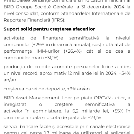
Principalele tendințe comerciale și indicatori financiari ai
BRD Groupe Société Générale la 31 decembrie 2024 la
nivel consolidat, conform Standardelor Internaționale de
Raportare Financiară (IFRS):
Suport solid pentru creșterea afacerilor
activitate de finanțare semnificativă la nivelul
companiilor (+29% în dinamică anuală), susținută atât de
performanța IMM-urilor (+26,4%) cât și de cea a
companiilor mari (+31,1%)
producția de credite acordate persoanelor fizice a atins
un nivel record, aproximativ 12 miliarde lei în 2024, +54%
an/an
creșterea bazei de depozite, +9% an/an
BRD Asset Management, lider pe piața OPCVM-urilor, a
înregistrat o creștere semnificativă a
activelor în administrare, la 6,2 miliarde lei, +55% în
dinamică anuală și o cotă de piață de ~23,1%
servicii bancare facile și accesibile prin canale electronice
pentru cei peste 1,7 milioane de utilizatori ai aplicației