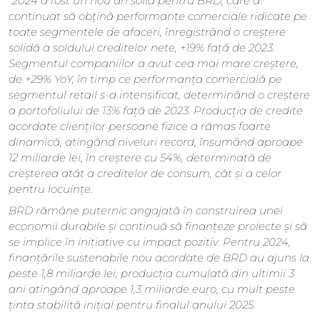
"2024 a fost un nou an solid pentru BRD, care a
continuat să obțină performanțe comerciale ridicate pe
toate segmentele de afaceri, înregistrând o creștere
solidă a soldului creditelor nete, +19% față de 2023.
Segmentul companiilor a avut cea mai mare creștere,
de +29% YoY, în timp ce performanța comercială pe
segmentul retail s-a intensificat, determinând o creștere
a portofoliului de 13% față de 2023. Producția de credite
acordate clienților persoane fizice a rămas foarte
dinamică, atingând niveluri record, însumând aproape
12 miliarde lei, în creștere cu 54%, determinată de
creșterea atât a creditelor de consum, cât și a celor
pentru locuințe.
BRD rămâne puternic angajată în construirea unei
economii durabile și continuă să finanțeze proiecte și să
se implice în inițiative cu impact pozitiv. Pentru 2024,
finanțările sustenabile nou acordate de BRD au ajuns la
peste 1,8 miliarde lei, producția cumulată din ultimii 3
ani atingând aproape 1,3 miliarde euro, cu mult peste
ținta stabilită inițial pentru finalul anului 2025.