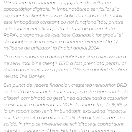
Rămânem în continuare angajați în dezvoltarea
capacităților digitale, în îmbunătățirea serviciilor și a
experienței clienților noștri. Aplicația noastră de mobil
este îmbogățită constant cu noi funcționalități, printre
cele mai recente fiind plata instant de proximitate,
RoPAY, programul de loialitate Cashback, iar gradul ei
de adopție este în creștere continuă, ajungând la 1,7
milioane de utilizatori la finalul anului 2024.
Ca o recunoaștere a determinării noastre colective de a
ne servi mai bine clienții, BRD a fost premiată pentru al
doilea an consecutiv cu premiul "Banca anului" de către
revista The Banker.
Din punct de vedere financiar, creșterea veniturilor BRD,
susținută de volumele mai mari pe toate segmentele de
afaceri, combinată cu gestiunea disciplinată a costurilor
si riscurilor, a condus la un ROE de doua cifre, de 16,6% și
la un raport cost-venit imbunătațit, excluzând impactul
noii taxe pe cifra de afaceri. Calitatea activelor rămâne
solidă, în timp ce nivelurile de lichiditate și capital sunt
robuste, poziționând bine BRD pentru continuarea