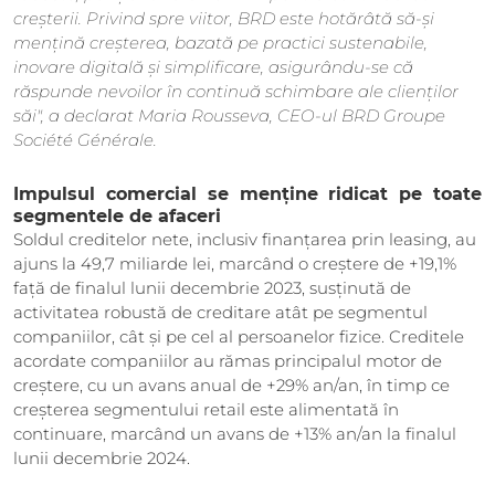
creșterii. Privind spre viitor, BRD este hotărâtă să-și
mențină creșterea, bazată pe practici sustenabile,
inovare digitală și simplificare, asigurându-se că
răspunde nevoilor în continuă schimbare ale clienților
săi", a declarat Maria Rousseva, CEO-ul BRD Groupe
Société Générale.
Impulsul comercial se menține ridicat pe toate
segmentele de afaceri
Soldul creditelor nete, inclusiv finanțarea prin leasing, au
ajuns la 49,7 miliarde lei, marcând o creștere de +19,1%
față de finalul lunii decembrie 2023, susținută de
activitatea robustă de creditare atât pe segmentul
companiilor, cât și pe cel al persoanelor fizice. Creditele
acordate companiilor au rămas principalul motor de
creștere, cu un avans anual de +29% an/an, în timp ce
creșterea segmentului retail este alimentată în
continuare, marcând un avans de +13% an/an la finalul
lunii decembrie 2024.