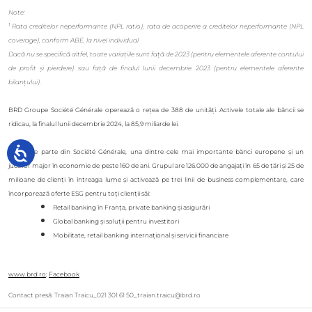
Note:
1
Rata creditelor neperformante (NPL ratio), rata de acoperire a creditelor neperformante (NPL
coverage), conform ABE, la nivel individual
Dacă nu se specifică altfel, toate variațiile sunt față de 2023 (pentru elementele aferente contului
de profit și pierdere) sau față de finalul lunii decembrie 2023 (pentru elementele aferente
bilanțului).
BRD Groupe Société Générale operează o rețea de 388 de unități. Activele totale ale băncii se
ridicau, la finalul lunii decembrie 2024, la 85,9 miliarde lei.
BRD face parte din Société Générale, una dintre cele mai importante bănci europene și un
jucător major în economie de peste 160 de ani. Grupul are 126.000 de angajați în 65 de țări și 25 de
milioane de clienți în întreaga lume și activează pe trei linii de business complementare, care
încorporează oferte ESG pentru toți clienții săi:
Retail banking în Franța, private banking și asigurări
Global banking și soluții pentru investitori
Mobilitate, retail banking internațional și servicii financiare
www.brd.ro
;
Facebook
Contact presă: Traian Traicu_021 301 61 50_traian.traicu@brd.ro