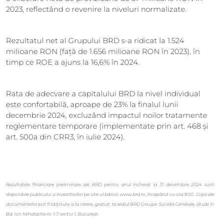
2023, reflectând o revenire la niveluri normalizate.
Rezultatul net al Grupului BRD s-a ridicat la 1.524
milioane RON (față de 1.656 milioane RON în 2023), în
timp ce ROE a ajuns la 16,6% în 2024.
Rata de adecvare a capitalului BRD la nivel individual
este confortabilă, aproape de 23% la finalul lunii
decembrie 2024, excluzând impactul noilor tratamente
reglementare temporare (implementate prin art. 468 și
art. 500a din CRR3, în iulie 2024).
Rezultatele financiare preliminare ale BRD pentru anul încheiat la 31 decembrie 2024 sunt
disponibile publicului și investitorilor pe site-ul băncii, www.brd.ro, începând cu ora 9:00. Copii ale
documentelor pot fi obținute și la cerere, gratuit, la sediul BRD Groupe Société Générale, situat în
Bd. Ion Mihalache nr. 1-7,
sector 1, București.