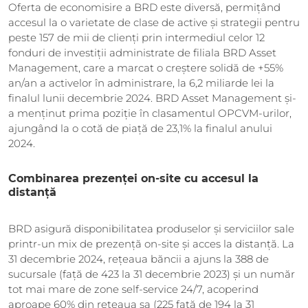
Oferta de economisire a BRD este diversă, permițând
accesul la o varietate de clase de active și strategii pentru
peste 157 de mii de clienți prin intermediul celor 12
fonduri de investiții administrate de filiala BRD Asset
Management, care a marcat o creștere solidă de +55%
an/an a activelor în administrare, la 6,2 miliarde lei la
finalul lunii decembrie 2024. BRD Asset Management și-
a menținut prima poziție în clasamentul OPCVM-urilor,
ajungând la o cotă de piață de 23,1% la finalul anului
2024.
Combinarea prezenței on-site cu accesul la
distanță
BRD asigură disponibilitatea produselor și serviciilor sale
printr-un mix de prezență on-site și acces la distanță. La
31 decembrie 2024, rețeaua băncii a ajuns la 388 de
sucursale (față de 423 la 31 decembrie 2023) și un număr
tot mai mare de zone self-service 24/7, acoperind
aproape 60% din rețeaua sa (225 față de 194 la 31