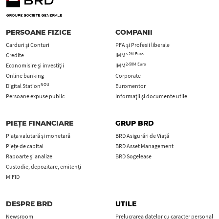
PERSOANE FIZICE
COMPANII
Carduri şi Conturi
PFA şi Profesii liberale
< 2M Euro
Credite
IMM
2-50M Euro
Economisire și investiții
IMM
Online banking
Corporate
NOU
Digital Station
Euromentor
Persoane expuse public
Informații și documente utile
PIEȚE FINANCIARE
GRUP BRD
Piața valutară și monetară
BRD Asigurări de Viață
Piețe de capital
BRD Asset Management
Rapoarte și analize
BRD Sogelease
Custodie, depozitare, emitenți
MiFID
DESPRE BRD
UTILE
Newsroom
Prelucrarea datelor cu caracter personal