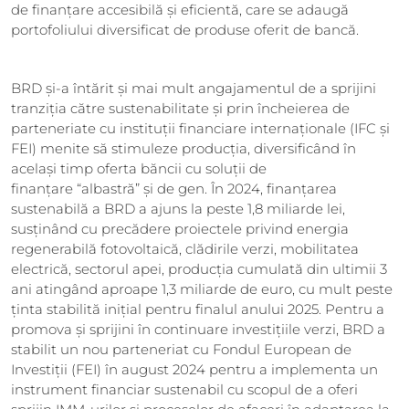
de finanțare accesibilă și eficientă, care se adaugă
portofoliului diversificat de produse oferit de bancă.
BRD și-a întărit și mai mult angajamentul de a sprijini
tranziția către sustenabilitate și prin încheierea de
parteneriate cu instituții financiare internaționale (IFC și
FEI) menite să stimuleze producția, diversificând în
același timp oferta băncii cu soluții de
finanțare
“
albastră” și de gen. În 2024, finanțarea
sustenabilă a BRD a ajuns la peste 1,8 miliarde lei,
susținând cu precădere proiectele privind energia
regenerabilă fotovoltaică, clădirile verzi, mobilitatea
electrică, sectorul apei, producția cumulată din ultimii 3
ani atingând aproape 1,3 miliarde de euro, cu mult peste
ținta stabilită inițial pentru finalul anului 2025. Pentru a
promova și sprijini în continuare investițiile verzi, BRD a
stabilit un nou parteneriat cu Fondul European de
Investiții (FEI) în august 2024 pentru a implementa un
instrument financiar sustenabil cu scopul de a oferi