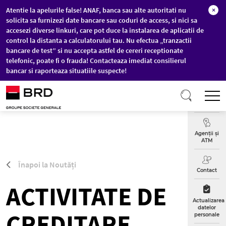
Atentie la apelurile false! ANAF, banca sau alte autoritati nu
×
solicita sa furnizezi date bancare sau coduri de access, si nici sa
accesezi diverse linkuri, care pot duce la instalarea de aplicatii de
control la distanta a calculatorului tau. Nu efectua „tranzactii
bancare de test” si nu accepta astfel de cereri receptionate
telefonic, poate fi o frauda! Contacteaza imediat consilierul
bancar si raporteaza situatiile suspecte!
Sari la conținutul principal
T
Curs
Valutar
Agenții și
ATM
Înapoi la Noutăți
Contact
ACTIVITATE DE
Actualizarea
datelor
CREDITARE
personale