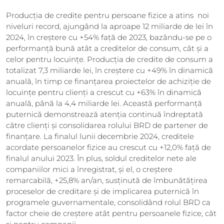
Producția de credite pentru persoane fizice a atins noi
niveluri record, ajungând la aproape 12 miliarde de lei în
2024, în creștere cu +54% față de 2023, bazându-se pe o
performanță bună atât a creditelor de consum, cât și a
celor pentru locuințe. Producția de credite de consum a
totalizat 7,3 miliarde lei, în creștere cu +49% în dinamică
anuală, în timp ce finanțarea proiectelor de achiziție de
locuințe pentru clienți a crescut cu +63% în dinamică
anuală, până la 4,4 miliarde lei. Această performanță
puternică demonstrează atenția continuă îndreptată
către clienți și consolidarea rolului BRD de partener de
finanțare. La finalul lunii decembrie 2024, creditele
acordate persoanelor fizice au crescut cu +12,0% față de
finalul anului 2023. În plus, soldul creditelor nete ale
companiilor mici a înregistrat, și el, o creștere
remarcabilă, +25,8% an/an, susținută de îmbunătățirea
proceselor de creditare și de implicarea puternică în
programele guvernamentale, consolidând rolul BRD ca
factor cheie de creștere atât pentru persoanele fizice, cât