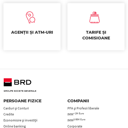
AGENȚII ȘI ATM-URI
TARIFE ȘI
COMISIOANE
PERSOANE FIZICE
COMPANII
Carduri şi Conturi
PFA şi Profesii liberale
< 2M Euro
Credite
IMM
2-50M Euro
Economisire și investiții
IMM
Online banking
Corporate