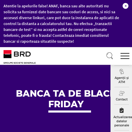
Atentie la apelurile false! ANAF, banca sau alte autoritati nu
×
solicita sa furnizezi date bancare sau coduri de access, si nici sa
accesezi diverse linkuri, care pot duce la instalarea de aplicatii de
control la distanta a calculatorului tau. Nu efectua „tranzactii
bancare de test” si nu accepta astfel de cereri receptionate
telefonic, poate fi o frauda! Contacteaza imediat consilierul
bancar si raporteaza situatiile suspecte!
Sari la conținutul principal
T
Curs
Valutar
Agenții și
ATM
BANCA TA DE BLACK
Contact
FRIDAY
Actualizarea
datelor
personale