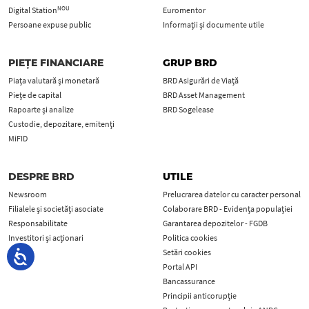
NOU
Digital Station
Euromentor
Persoane expuse public
Informații și documente utile
PIEȚE FINANCIARE
GRUP BRD
Piața valutară și monetară
BRD Asigurări de Viață
Piețe de capital
BRD Asset Management
Rapoarte și analize
BRD Sogelease
Custodie, depozitare, emitenți
MiFID
DESPRE BRD
UTILE
Newsroom
Prelucrarea datelor cu caracter personal
Filialele și societăți asociate
Colaborare BRD - Evidența populației
Responsabilitate
Garantarea depozitelor - FGDB
Investitori și acționari
Politica cookies
Cariere
Setări cookies
Portal API
Bancassurance
Principii anticorupţie