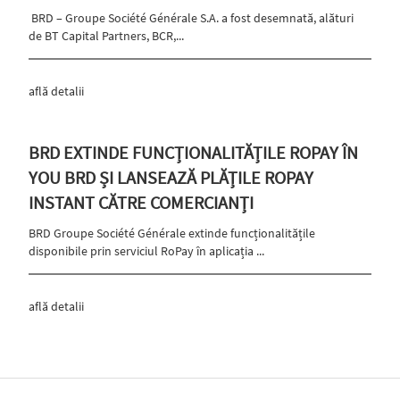
BRD – Groupe Société Générale S.A. a fost desemnată, alături
de BT Capital Partners, BCR,...
află detalii
BRD EXTINDE FUNCȚIONALITĂȚILE ROPAY ÎN
YOU BRD ȘI LANSEAZĂ PLĂȚILE ROPAY
INSTANT CĂTRE COMERCIANȚI
BRD Groupe Société Générale extinde funcționalitățile
disponibile prin serviciul RoPay în aplicația ...
află detalii