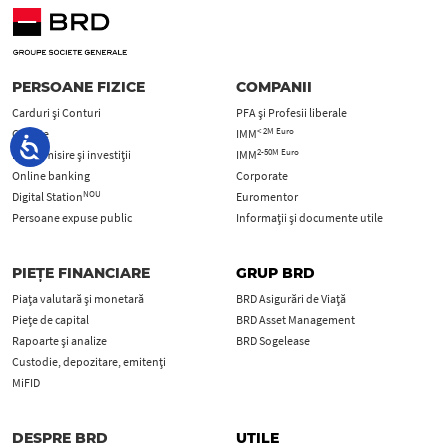
PERSOANE FIZICE
COMPANII
Carduri şi Conturi
PFA şi Profesii liberale
< 2M Euro
Credite
IMM
2-50M Euro
Economisire și investiții
IMM
Online banking
Corporate
NOU
Digital Station
Euromentor
Persoane expuse public
Informații și documente utile
PIEȚE FINANCIARE
GRUP BRD
Piața valutară și monetară
BRD Asigurări de Viață
Piețe de capital
BRD Asset Management
Rapoarte și analize
BRD Sogelease
Custodie, depozitare, emitenți
MiFID
DESPRE BRD
UTILE