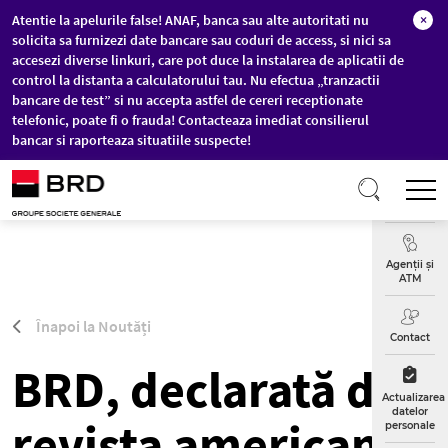
Atentie la apelurile false! ANAF, banca sau alte autoritati nu
×
solicita sa furnizezi date bancare sau coduri de access, si nici sa
accesezi diverse linkuri, care pot duce la instalarea de aplicatii de
control la distanta a calculatorului tau. Nu efectua „tranzactii
bancare de test” si nu accepta astfel de cereri receptionate
telefonic, poate fi o frauda! Contacteaza imediat consilierul
bancar si raporteaza situatiile suspecte!
Sari la conținutul principal
T
Curs
Valutar
Agenții și
ATM
Înapoi la Noutăți
Contact
BRD, declarată de
Actualizarea
datelor
revista americană
personale