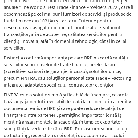
premiul ”Best Trade Finance Provider”, în cadrul competiţiei
anuale “The World’s Best Trade Finance Providers 2022”, care îi
desemnează pe cei mai buni furnizori de servicii şi produse de
trade finance din 102 ţări și teritorii. Criteriile pentru
desemnarea câștigătorilor includ, printre altele, volumul
tranzacțiilor, aria de acoperire, calitatea serviciilor pentru
clienți și inovația, atât în domeniul tehnologic, cât și în cel al
serviciilor.
Distincţia confirmă importanţa pe care BRD o acordă calităţii
serviciilor şi produselor de trade finance, fie ele clasice
(acreditive, scrisori de garanţie, incasso), soluțiilor unice,
precum FINTRA, sau soluțiilor personalizate Trade – Factoring
integrate, adaptate specificului contractelor clienţilor.
FINTRA este o soluție simplă și flexibilă de finanțare, ce are la
bază angajamentul irevocabil de plată la termen prin acreditiv
documentar emis de BRD și care poate reduce decalajul de
finanțare dintre parteneri, permițând importatorilor să își
mențină angajamentele la scadență, în timp ce exportatorii
sunt plătiți la vedere de către BRD. Prin asocierea unei soluții
de factoring, respectiv a unei soluții de acoperire a riscului