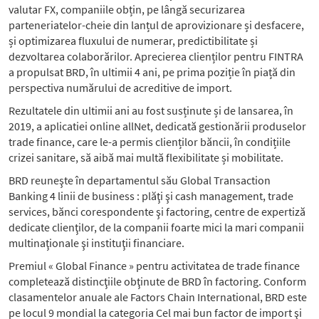
valutar FX, companiile obțin, pe lângă securizarea
parteneriatelor-cheie din lanțul de aprovizionare și desfacere,
și optimizarea fluxului de numerar, predictibilitate și
dezvoltarea colaborărilor. Aprecierea clienților pentru FINTRA
a propulsat BRD, în ultimii 4 ani, pe prima poziție în piață din
perspectiva numărului de acreditive de import.
Rezultatele din ultimii ani au fost susținute și de lansarea, în
2019, a aplicatiei online allNet, dedicată gestionării produselor
trade finance, care le-a permis clienților băncii, în condițiile
crizei sanitare, să aibă mai multă flexibilitate și mobilitate.
BRD reuneşte în departamentul său Global Transaction
Banking 4 linii de business : plăţi şi cash management, trade
services, bănci corespondente şi factoring, centre de expertiză
dedicate clienţilor, de la companii foarte mici la mari companii
multinaţionale şi instituţii financiare.
Premiul « Global Finance » pentru activitatea de trade finance
completează distincţiile obţinute de BRD în factoring. Conform
clasamentelor anuale ale Factors Chain International, BRD este
pe locul 9 mondial la categoria Cel mai bun factor de import şi