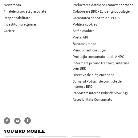
Newsroom
Prelucrarea datelor cu caracter personal
Filialele și societăți asociate
Colaborare BRD - Evidența populației
Responsabilitate
Garantarea depozitelor - FGDB
Investitori și acționari
Politica cookies
Cariere
Setări cookies
Portal API
Bancassurance
Principii anticorupţie
Protecţia consumatorului - ANPC
Informare privind tranzacții interzise
prin BRD
Directiva de plăți europene
Sumarul Politicii de conflicte de
interese BRD
Raportare interna (whistleblowing)
Accesibilitate Consumatori
YOU BRD MOBILE