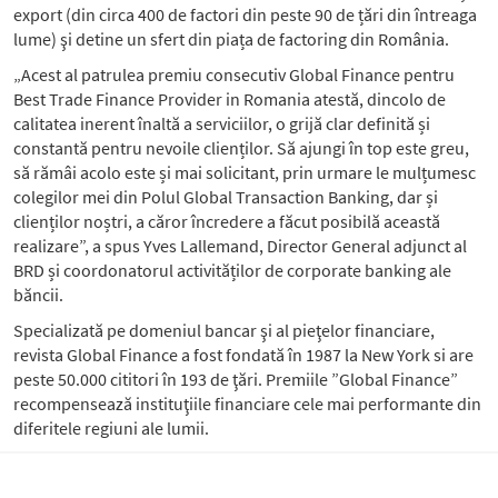
export (din circa 400 de factori din peste 90 de țări din întreaga
lume) şi detine un sfert din piața de factoring din România.
„Acest al patrulea premiu consecutiv Global Finance pentru
Best Trade Finance Provider in Romania atestă, dincolo de
calitatea inerent înaltă a serviciilor, o grijă clar definită și
constantă pentru nevoile clienților. Să ajungi în top este greu,
să rămâi acolo este și mai solicitant, prin urmare le mulțumesc
colegilor mei din Polul Global Transaction Banking, dar și
clienților noștri, a căror încredere a făcut posibilă această
realizare”, a spus Yves Lallemand, Director General adjunct al
BRD și coordonatorul activităților de corporate banking ale
băncii.
Specializată pe domeniul bancar şi al pieţelor financiare,
revista Global Finance a fost fondată în 1987 la New York si are
peste 50.000 cititori în 193 de ţări. Premiile ”Global Finance”
recompensează instituţiile financiare cele mai performante din
diferitele regiuni ale lumii.