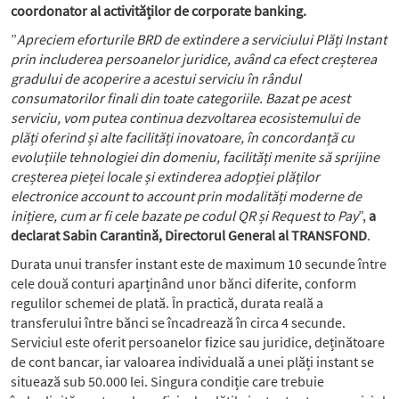
coordonator al activităților de corporate banking.
”
Apreciem eforturile BRD de extindere a serviciului Plăți Instant
prin includerea persoanelor juridice, având ca efect creșterea
gradului de acoperire a acestui serviciu în rândul
consumatorilor finali din toate categoriile. Bazat pe acest
serviciu, vom putea continua dezvoltarea ecosistemului de
plăți oferind și alte facilități inovatoare, în concordanță cu
evoluțiile tehnologiei din domeniu, facilități menite să sprijine
creșterea pieței locale și extinderea adopției plăților
electronice account to account prin modalități moderne de
inițiere, cum ar fi cele bazate pe codul QR și Request to Pay
”,
a
declarat Sabin Carantină, Directorul General al TRANSFOND
.
Durata unui transfer instant este de maximum 10 secunde între
cele două conturi aparținând unor bănci diferite, conform
regulilor schemei de plată. În practică, durata reală a
transferului între bănci se încadrează în circa 4 secunde.
Serviciul este oferit persoanelor fizice sau juridice, deținătoare
de cont bancar, iar valoarea individuală a unei plăți instant se
situează sub 50.000 lei. Singura condiție care trebuie