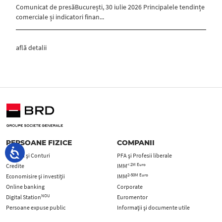
Comunicat de presăBucurești, 30 iulie 2026 Principalele tendințe
comerciale și indicatori finan...
află detalii
PERSOANE FIZICE
COMPANII
Carduri şi Conturi
PFA şi Profesii liberale
< 2M Euro
Credite
IMM
2-50M Euro
Economisire și investiții
IMM
Online banking
Corporate
NOU
Digital Station
Euromentor
Persoane expuse public
Informații și documente utile