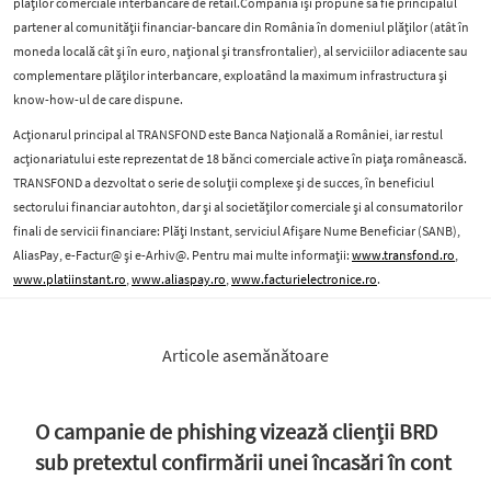
plăților comerciale interbancare de retail.Compania își propune să fie principalul
partener al comunităţii financiar-bancare din România în domeniul plăților (atât în
moneda locală cât și în euro, național și transfrontalier), al serviciilor adiacente sau
complementare plăţilor interbancare, exploatând la maximum infrastructura şi
know-how-ul de care dispune.
Acționarul principal al TRANSFOND este Banca Națională a României, iar restul
acționariatului este reprezentat de 18 bănci comerciale active în piața românească.
TRANSFOND a dezvoltat o serie de soluții complexe și de succes, în beneficiul
sectorului financiar autohton, dar și al societăților comerciale și al consumatorilor
finali de servicii financiare: Plăți Instant, serviciul Afișare Nume Beneficiar (SANB),
AliasPay, e-Factur@ și e-Arhiv@. Pentru mai multe informații:
www.transfond.ro
,
www.platiinstant.ro
,
www.aliaspay.ro
,
www.facturielectronice.ro
.
Articole asemănătoare
O campanie de phishing vizează clienții BRD
sub pretextul confirmării unei încasări în cont