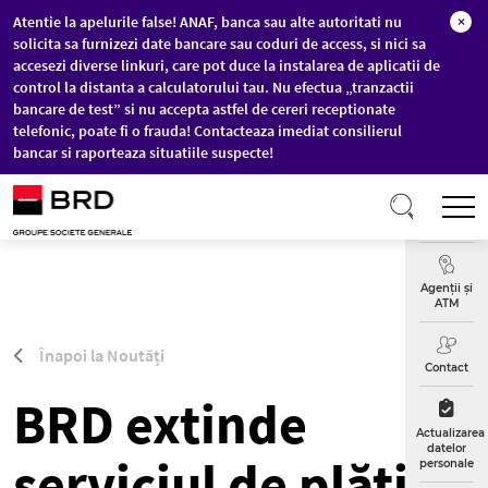
Atentie la apelurile false! ANAF, banca sau alte autoritati nu
×
solicita sa furnizezi date bancare sau coduri de access, si nici sa
accesezi diverse linkuri, care pot duce la instalarea de aplicatii de
control la distanta a calculatorului tau. Nu efectua „tranzactii
bancare de test” si nu accepta astfel de cereri receptionate
telefonic, poate fi o frauda! Contacteaza imediat consilierul
bancar si raporteaza situatiile suspecte!
Sari la conținutul principal
T
Curs
Valutar
Agenții și
ATM
Înapoi la Noutăți
Contact
BRD extinde
Actualizarea
datelor
serviciul de plăți
personale