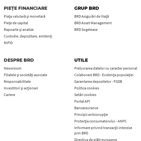
PIEȚE FINANCIARE
GRUP BRD
Piața valutară și monetară
BRD Asigurări de Viață
Piețe de capital
BRD Asset Management
Rapoarte și analize
BRD Sogelease
Custodie, depozitare, emitenți
MiFID
DESPRE BRD
UTILE
Newsroom
Prelucrarea datelor cu caracter personal
Filialele și societăți asociate
Colaborare BRD - Evidența populației
Responsabilitate
Garantarea depozitelor - FGDB
Investitori și acționari
Politica cookies
Cariere
Setări cookies
Portal API
Bancassurance
Principii anticorupţie
Protecţia consumatorului - ANPC
Informare privind tranzacții interzise
prin BRD
Directiva de plăți europene