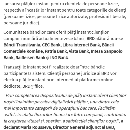
lansarea plăților instant pentru clientela de persoane fizice,
respectiv a încasărilor instant pentru toate categoriile de clienţi
(persoane fizice, persoane fizice autorizate, profesiuni liberale,
persoane juridice).
Comunitatea băncilor care oferă plăți instant clienților
companii numără actualmente zece bănci,
BRD
alăturându-se
Băncii Transilvania, CEC Bank, Libra Internet Bank, Băncii
Comerciale Române, Patria Bank, Vista Bank, Intesa Sanpaolo
Bank, Raiffeisen Bank și ING Bank
.
Tranzacțiile instant pot fi realizate doar între băncile
participante la sistem. Clienții persoane juridice ai BRD vor
efectua plățile instant prin intermediul platformei online
dedicate, BRD@ffice.
”
Prin completarea dispozitivului de plăți instant oferit clienților
noștri înaintăm pe calea digitalizării plăților, una dintre cele
mai importante categorii de operațiuni bancare. Facilităm
astfel circulația fluxurilor financiare între companii, contribuim
la creșterea vitezei și, sperăm, a satisfacției clienților noștri
”,
a
declarat Maria Rousseva, Director General adjunct al BRD,