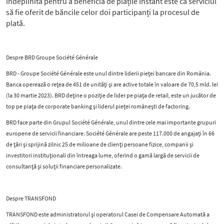
îndeplinită pentru a beneficia de plățile instant este ca serviciul
să fie oferit de băncile celor doi participanți la procesul de
plată.
Despre BRD Groupe Société Générale
BRD - Groupe Société Générale este unul dintre liderii pieței bancare din România.
Banca operează o rețea de 451 de unități și are active totale în valoare de 70,5 mld. lei
(la 30 martie 2023). BRD deține o poziție de lider pe piața de retail, este un jucător de
top pe piața de corporate banking și liderul pieței românești de factoring.
BRD face parte din Grupul Société Générale, unul dintre cele mai importante grupuri
europene de servicii financiare. Société Générale are peste 117.000 de angajați în 66
de țări și sprijină zilnic 25 de milioane de clienți persoane fizice, companii și
investitori instituționali din întreaga lume, oferind o gamă largă de servicii de
consultanță și soluții financiare personalizate.
Despre TRANSFOND
TRANSFOND este administratorul și operatorul Casei de Compensare Automată a