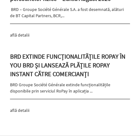
BRD – Groupe Société Générale S.A. a fost desemnată, alături
de BT Capital Partners, BCR,...
află detalii
BRD EXTINDE FUNCȚIONALITĂȚILE ROPAY ÎN
YOU BRD ȘI LANSEAZĂ PLĂȚILE ROPAY
INSTANT CĂTRE COMERCIANȚI
BRD Groupe Société Générale extinde funcționalitățile
disponibile prin serviciul RoPay în aplicația ...
află detalii