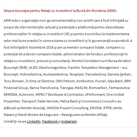
***
Despre Asociația pentru Relații cu Investitorii la Bursă din România (ARIR):
ARIR este o organizație non-guvernamentală și non-profit care a fost înființată cu
scopul de oferi emitenților actuali și potențiali o platformă pentru dezvoltarea
profesioniștilor în relația cu investitorii (IR) și pentru a contribui la implementarea
celor mai bune practici în comunicarea cu investitorii și în guvernanță corporativă. A
fost înființată în Noiembrie 2018 și are ca membri companii listate, companii cu
potențial de a deveni companii listate, administratori de fonduri, profesioniști în
relația cu investitorii, precum și consultanți. Membrii fondatori sunt Bursa de Valori
București (BVB), ALRO, Electromagnetica, Franklin Templeton Management – suc.
București, Hidroelectrica, Nuclearelectrica, Teraplast, Transelectrica, Daniela Șerban,
Tony Romani, în timp ce Electrica, OMV Petrom, Antibiotice, Purcari, Idea Bank, BRK
Financial Group, Banca Transilvania, Transgaz, MedLife, Romcarbon, Farmaceutica
REMEDIA, Autonom, IMPACT Developer & Contractor, 2Performant, One United
Properties, Transport Trade Services, Patria Bank și Connections Consult s-au
alăturat ca Membri Asociați, INNOVA Project Consulting, ENVISIA, RTPR, eVote,
Mazars și Marsh Broker de Asigurare – Reasigurare ca Membri Afiliați.
Urmăriți-ne pe
LinkedIn
,
Facebook
și
Instagram
.