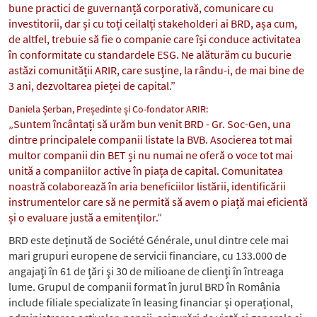
bune practici de guvernanță corporativă, comunicare cu
investitorii, dar și cu toți ceilalți stakeholderi ai BRD, așa cum,
de altfel, trebuie să fie o companie care își conduce activitatea
în conformitate cu standardele ESG. Ne alăturăm cu bucurie
astăzi comunității ARIR, care susţine, la rându-i, de mai bine de
3 ani, dezvoltarea pieței de capital.”
Daniela Șerban, Președinte și Co-fondator ARIR:
„Suntem încântați să urăm bun venit BRD - Gr. Soc-Gen, una
dintre principalele companii listate la BVB. Asocierea tot mai
multor companii din BET și nu numai ne oferă o voce tot mai
unită a companiilor active în piața de capital. Comunitatea
noastră colaborează în aria beneficiilor listării, identificării
instrumentelor care să ne permită să avem o piață mai eficientă
și o evaluare justă a emitenților.”
BRD este deținută de Société Générale, unul dintre cele mai
mari grupuri europene de servicii financiare, cu 133.000 de
angajaţi în 61 de ţări şi 30 de milioane de clienţi în întreaga
lume. Grupul de companii format în jurul BRD în România
include filiale specializate în leasing financiar și operațional,