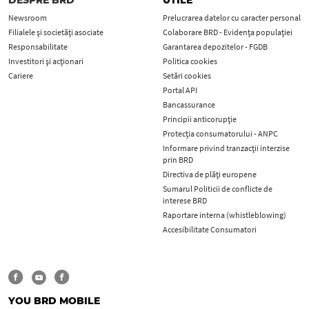
DESPRE BRD
UTILE
Newsroom
Prelucrarea datelor cu caracter personal
Filialele și societăți asociate
Colaborare BRD - Evidența populației
Responsabilitate
Garantarea depozitelor - FGDB
Investitori și acționari
Politica cookies
Cariere
Setări cookies
Portal API
Bancassurance
Principii anticorupţie
Protecţia consumatorului - ANPC
Informare privind tranzacții interzise
prin BRD
Directiva de plăți europene
Sumarul Politicii de conflicte de
interese BRD
Raportare interna (whistleblowing)
Accesibilitate Consumatori
YOU BRD MOBILE