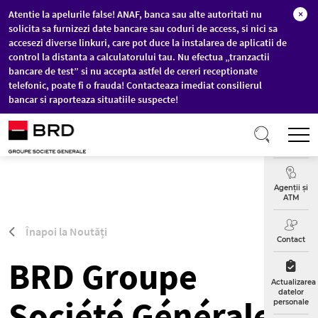
Atentie la apelurile false! ANAF, banca sau alte autoritati nu
×
solicita sa furnizezi date bancare sau coduri de access, si nici sa
accesezi diverse linkuri, care pot duce la instalarea de aplicatii de
control la distanta a calculatorului tau. Nu efectua „tranzactii
bancare de test” si nu accepta astfel de cereri receptionate
telefonic, poate fi o frauda! Contacteaza imediat consilierul
bancar si raporteaza situatiile suspecte!
Sari la conținutul principal
T
Curs
Valutar
Agenții și
ATM
Înapoi la Noutăți
Contact
BRD Groupe
Actualizarea
datelor
Société Générale
personale