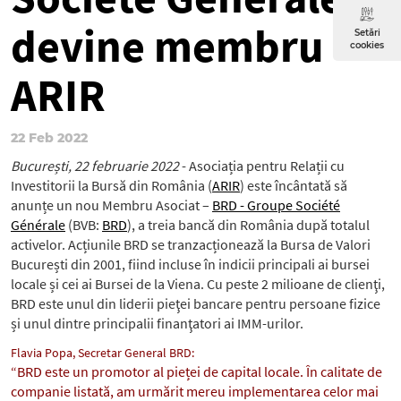
devine membru
Setări
cookies
ARIR
22 Feb 2022
București, 22 februarie 2022
- Asociația pentru Relații cu
Investitorii la Bursă din România (
ARIR
) este încântată să
anunțe un nou Membru Asociat –
BRD - Groupe Société
Générale
(BVB:
BRD
), a treia bancă din România după totalul
activelor. Acțiunile BRD se tranzacționează la Bursa de Valori
București din 2001, fiind incluse în indicii principali ai bursei
locale și cei ai Bursei de la Viena. Cu peste 2 milioane de clienţi,
BRD este unul din liderii pieţei bancare pentru persoane fizice
și unul dintre principalii finanţatori ai IMM-urilor.
Flavia Popa, Secretar General BRD:
“BRD este un promotor al pieței de capital locale. În calitate de
companie listată, am urmărit mereu implementarea celor mai