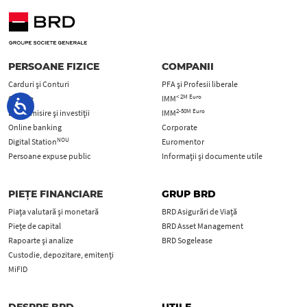
PERSOANE FIZICE
COMPANII
Carduri şi Conturi
PFA şi Profesii liberale
< 2M Euro
Credite
IMM
2-50M Euro
Economisire și investiții
IMM
Online banking
Corporate
NOU
Digital Station
Euromentor
Persoane expuse public
Informații și documente utile
PIEȚE FINANCIARE
GRUP BRD
Piața valutară și monetară
BRD Asigurări de Viață
Piețe de capital
BRD Asset Management
Rapoarte și analize
BRD Sogelease
Custodie, depozitare, emitenți
MiFID