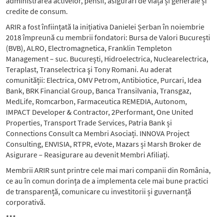
administrarea activelor, pensii, asigurări de viață și generale și
credite de consum.
ARIR a fost înființată la inițiativa Danielei Șerban în noiembrie
2018 împreună cu membrii fondatori: Bursa de Valori București
(BVB), ALRO, Electromagnetica, Franklin Templeton
Management – suc. București, Hidroelectrica, Nuclearelectrica,
Teraplast, Transelectrica şi Tony Romani. Au aderat
comunității: Electrica, OMV Petrom, Antibiotice, Purcari, Idea
Bank, BRK Financial Group, Banca Transilvania, Transgaz,
MedLife, Romcarbon, Farmaceutica REMEDIA, Autonom,
IMPACT Developer & Contractor, 2Performant, One United
Properties, Transport Trade Services, Patria Bank și
Connections Consult ca Membri Asociați. INNOVA Project
Consulting, ENVISIA, RTPR, eVote, Mazars și Marsh Broker de
Asigurare – Reasigurare au devenit Membri Afiliați.
Membrii ARIR sunt printre cele mai mari companii din România,
ce au în comun dorința de a implementa cele mai bune practici
de transparență, comunicare cu investitorii și guvernanță
corporativă.