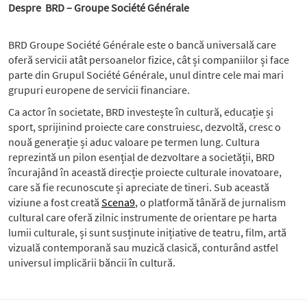
Despre BRD – Groupe Société Générale
BRD Groupe Société Générale este o bancă universală care
oferă servicii atât persoanelor fizice, cât și companiilor și face
parte din Grupul Société Générale, unul dintre cele mai mari
grupuri europene de servicii financiare.
Ca actor în societate, BRD investește în cultură, educație și
sport, sprijinind proiecte care construiesc, dezvoltă, cresc o
nouă generație și aduc valoare pe termen lung. Cultura
reprezintă un pilon esențial de dezvoltare a societății, BRD
încurajând în această direcție proiecte culturale inovatoare,
care să fie recunoscute și apreciate de tineri. Sub această
viziune a fost creată
Scena9
, o platformă tânără de jurnalism
cultural care oferă zilnic instrumente de orientare pe harta
lumii culturale, și sunt susținute inițiative de teatru, film, artă
vizuală contemporană sau muzică clasică, conturând astfel
universul implicării băncii în cultură.