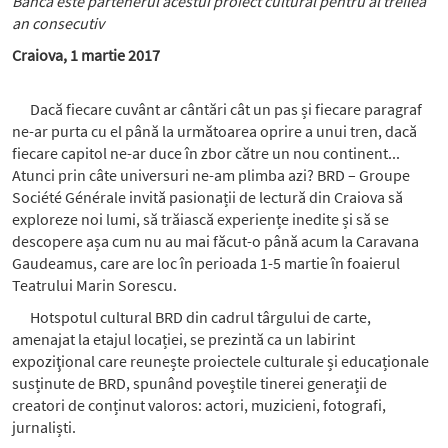
Banca este partenerul acestui proiect cultural pentru al treilea
an consecutiv
Craiova, 1 martie 2017
Dacă fiecare cuvânt ar cântări cât un pas și fiecare paragraf
ne-ar purta cu el până la următoarea oprire a unui tren, dacă
fiecare capitol ne-ar duce în zbor către un nou continent...
Atunci prin câte universuri ne-am plimba azi? BRD – Groupe
Société Générale invită pasionații de lectură din Craiova să
exploreze noi lumi, să trăiască experiențe inedite și să se
descopere așa cum nu au mai făcut-o până acum la Caravana
Gaudeamus, care are loc în perioada 1-5 martie în foaierul
Teatrului Marin Sorescu.
Hotspotul cultural BRD din cadrul târgului de carte,
amenajat la etajul locației, se prezintă ca un labirint
expoziţional care reunește proiectele culturale și educaționale
susținute de BRD, spunând poveștile tinerei generații de
creatori de conținut valoros: actori, muzicieni, fotografi,
jurnaliști.