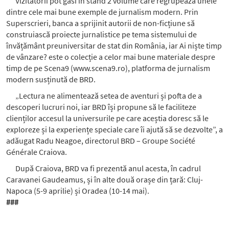
Vizitatorii pot găsi în stand 2 volume care regrupează unele
dintre cele mai bune exemple de jurnalism modern. Prin
Superscrieri, banca a sprijinit autorii de non-ficțiune să
construiască proiecte jurnalistice pe tema sistemului de
învățământ preuniversitar de stat din România, iar Ai niște timp
de vânzare? este o colecție a celor mai bune materiale despre
timp de pe Scena9 (www.scena9.ro), platforma de jurnalism
modern susținută de BRD.
„Lectura ne alimentează setea de aventuri și pofta de a
descoperi lucruri noi, iar BRD își propune să le faciliteze
clienților accesul la universurile pe care aceștia doresc să le
exploreze și la experiențe speciale care îi ajută să se dezvolte”, a
adăugat Radu Neagoe, directorul BRD – Groupe Société
Générale Craiova.
După Craiova, BRD va fi prezentă anul acesta, în cadrul
Caravanei Gaudeamus, și în alte două orașe din țară: Cluj-
Napoca (5-9 aprilie) și Oradea (10-14 mai).
###