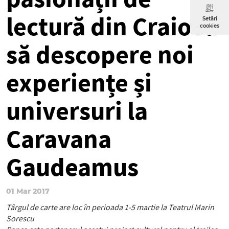
lectură din Craiova
Setări
cookies
să descopere noi
experiențe și
universuri la
Caravana
Gaudeamus
01 Mar 2017
Târgul de carte are loc în perioada 1-5 martie la Teatrul Marin
Sorescu