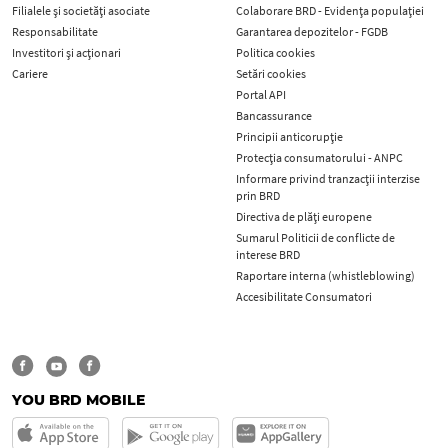
Filialele și societăți asociate
Colaborare BRD - Evidența populației
Responsabilitate
Garantarea depozitelor - FGDB
Investitori și acționari
Politica cookies
Cariere
Setări cookies
Portal API
Bancassurance
Principii anticorupţie
Protecţia consumatorului - ANPC
Informare privind tranzacții interzise
prin BRD
Directiva de plăți europene
Sumarul Politicii de conflicte de
interese BRD
Raportare interna (whistleblowing)
Accesibilitate Consumatori
YOU BRD MOBILE