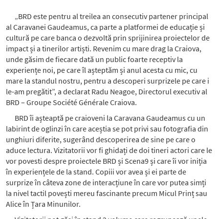
„BRD este pentru al treilea an consecutiv partener principal
al Caravanei Gaudeamus, ca parte a platformei de educație și
cultură pe care banca o dezvoltă prin sprijinirea proiectelor de
impact și a tinerilor artiști. Revenim cu mare drag la Craiova,
unde găsim de fiecare dată un public foarte receptiv la
experiențe noi, pe care îl așteptăm și anul acesta cu mic, cu
mare la standul nostru, pentru a descoperi surprizele pe care i
le-am pregătit”, a declarat Radu Neagoe, Directorul executiv al
BRD – Groupe Société Générale Craiova.
BRD îi așteaptă pe craioveni la Caravana Gaudeamus cu un
labirint de oglinzi în care aceștia se pot privi sau fotografia din
unghiuri diferite, sugerând descoperirea de sine pe care o
aduce lectura. Vizitatorii vor fi ghidați de doi tineri actori care le
vor povesti despre proiectele BRD și Scena9 și care îi vor iniția
în experiențele de la stand. Copiii vor avea și ei parte de
surprize în câteva zone de interacțiune în care vor putea simți
la nivel tactil povești mereu fascinante precum Micul Prinț sau
Alice în Țara Minunilor.