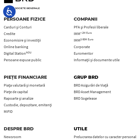
PERSOANE FIZICE
COMPANII
Carduri şi Conturi
PFA şi Profesii liberale
< 2M Euro
Credite
IMM
2-50M Euro
Economisire și investiții
IMM
Online banking
Corporate
NOU
Digital Station
Euromentor
Persoane expuse public
Informații și documente utile
PIEȚE FINANCIARE
GRUP BRD
Piața valutară și monetară
BRD Asigurări de Viață
Piețe de capital
BRD Asset Management
Rapoarte și analize
BRD Sogelease
Custodie, depozitare, emitenți
MiFID
DESPRE BRD
UTILE
Newsroom
Prelucrarea datelor cu caracter personal