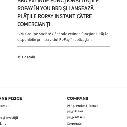
BRD EXTINDE FUNCȚIONALITĂȚILE
ROPAY ÎN YOU BRD ȘI LANSEAZĂ
PLĂȚILE ROPAY INSTANT CĂTRE
COMERCIANȚI
BRD Groupe Société Générale extinde funcționalitățile
disponibile prin serviciul RoPay în aplicația ...
află detalii
NE FIZICE
COMPANII
Conturi
PFA şi Profesii liberale
< 2M Euro
IMM
2-50M Euro
 și investiții
IMM
king
Corporate