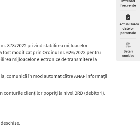
Întrebări
frecvente
Actualizarea
datelor
personale
nr. 878/2022 privind stabilirea mijloacelor
 a fost modificat prin Ordinul nr. 626/2023 pentru
Setări
cookies
lirea mijloacelor electronice de transmitere la
mânia, comunică în mod automat către ANAF informații
 conturile clienților popriți la nivel BRD (debitori).
i deschise.