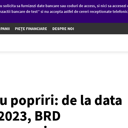
u solicita sa furnizezi date bancare sau coduri de access, si nici sa accesezi 
nzactii bancare de test” si nu accepta astfel de cereri receptionate telefoni
PANII
PIEȚE FINANCIARE
DESPRE NOI
u popriri: de la data
 2023, BRD