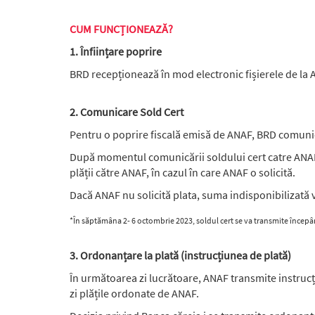
CUM FUNCȚIONEAZĂ?
1. Înființare poprire
BRD recepționează în mod electronic fișierele de la A
2. Comunicare Sold Cert
Pentru o poprire fiscală emisă de ANAF, BRD comunică 
După momentul comunicării soldului cert catre ANAF 
plății către ANAF, în cazul în care ANAF o solicită.
Dacă ANAF nu solicită plata, suma indisponibilizată va
*În săptămâna 2- 6 octombrie 2023, soldul cert se va transmite începâ
3. Ordonanțare la plată (instrucțiunea de plată)
În următoarea zi lucrătoare, ANAF transmite instrucț
zi plățile ordonate de ANAF.