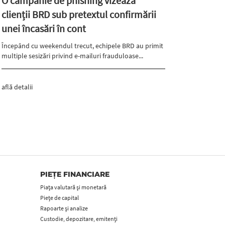
O campanie de phishing vizează
clienții BRD sub pretextul confirmării
unei încasări în cont
Începând cu weekendul trecut, echipele BRD au primit
multiple sesizări privind e-mailuri frauduloase...
află detalii
PIEȚE FINANCIARE
Piața valutară și monetară
Piețe de capital
Rapoarte și analize
Custodie, depozitare, emitenți