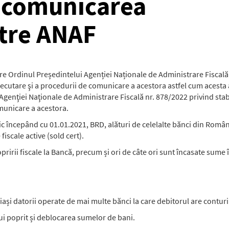
 comunicarea
ătre ANAF
re Ordinul Președintelui Agenției Naționale de Administrare Fiscală 
executare şi a procedurii de comunicare a acestora astfel cum acesta
genţiei Naţionale de Administrare Fiscală nr. 878/2022 privind stabi
omunicare a acestora.
nic începând cu 01.01.2021, BRD, alături de celelalte bănci din Ro
fiscale active (sold cert).
irii fiscale la Bancă, precum și ori de câte ori sunt încasate sume în
eiași datorii operate de mai multe bănci la care debitorul are contur
lui poprit și deblocarea sumelor de bani.