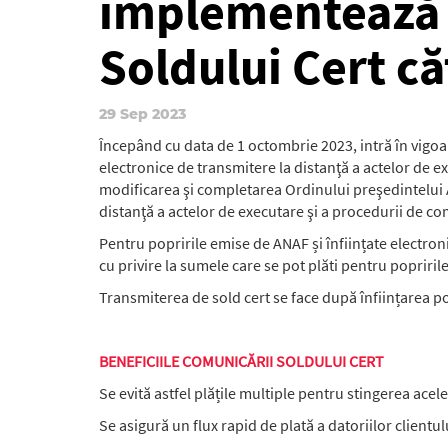
implementează
Soldului Cert c
29 Sep 2023
Începând cu data de 1 octombrie 2023, intră în vigoa
electronice de transmitere la distanţă a actelor de 
modificarea şi completarea Ordinului preşedintelui A
distanţă a actelor de executare şi a procedurii de c
Pentru popririle emise de ANAF și înființate electro
cu privire la sumele care se pot plăti pentru popririle 
Transmiterea de sold cert se face după înființarea popr
BENEFICIILE COMUNICĂRII SOLDULUI CERT
Se evită astfel plățile multiple pentru stingerea acel
Se asigură un flux rapid de plată a datoriilor clientu