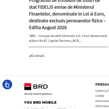
Programul de Emisiuni de titluri de
stat FIDELIS emise de Ministerul
Finantelor, denominate in Lei si Euro,
destinate exclusiv persoanelor fizice –
Editia August 2026
BRD – Groupe Société Générale S.A. a fost desemnată,
alături de BT Capital Partners, BCR,...
află detalii
PERSOA
Carduri şi 
Credite
Economisire
YOU BRD MOBILE
Online ban