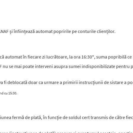
NAF și înființează automat popririle pe conturile clienților.
automat în fiecare zi lucrătoare, la ora 16:30*, suma popribilă ce po
nu se mai poate interveni asupra sumei indisponibilizate pentru po
 fi deblocată doar ca urmare a primirii instrucțiunii de sistare a pop
nd cu 15:30.
iunea fermă de plată, în funcție de soldul cert transmis de către fi