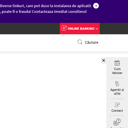
diverse linkuri, care pot duce la instalarea de aplicatii
×
c, poate fi o frauda! Contacteaza imediat consilierul
ONLINE BANKING
Căutare
Curs
Valutar
Agenții și
ATM
Contact