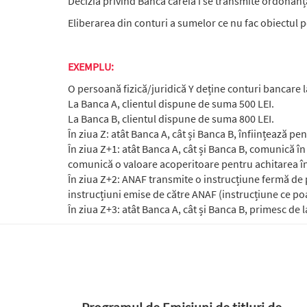
Decizia privind Banca căreia i se transmite ordonanț
Eliberarea din conturi a sumelor ce nu fac obiectul po
EXEMPLU:
O persoană fizică/juridică Y deține conturi bancare l
La Banca A, clientul dispune de suma 500 LEI.
La Banca B, clientul dispune de suma 800 LEI.
În ziua Z: atât Banca A, cât și Banca B, înființează pe
În ziua Z+1: atât Banca A, cât și Banca B, comunică în 
comunică o valoare acoperitoare pentru achitarea înt
În ziua Z+2: ANAF transmite o instrucțiune fermă de 
instrucțiuni emise de către ANAF (instrucțiune ce poat
În ziua Z+3: atât Banca A, cât și Banca B, primesc de l