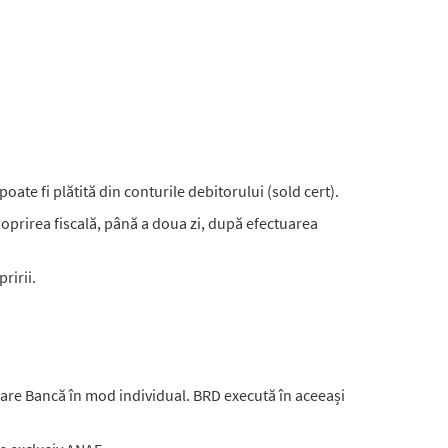
ate fi plătită din conturile debitorului (sold cert).
prirea fiscală, până a doua zi, după efectuarea
ririi.
ecare Bancă în mod individual. BRD execută în aceeași