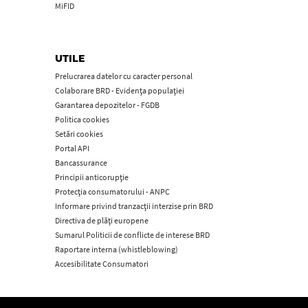
MiFID
UTILE
Prelucrarea datelor cu caracter personal
Colaborare BRD - Evidența populației
Garantarea depozitelor - FGDB
Politica cookies
Setări cookies
Portal API
Bancassurance
Principii anticorupţie
Protecţia consumatorului - ANPC
Informare privind tranzacții interzise prin BRD
Directiva de plăți europene
Sumarul Politicii de conflicte de interese BRD
Raportare interna (whistleblowing)
Accesibilitate Consumatori