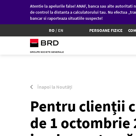
Atentie la apelurile false! ANAF, banca sau alte autoritati n
de control la distanta a calculatorului tau. Nu efectua „tra
bancar si raporteaza situatiile suspecte!
RO
/
EN
PERSOANE FIZICE
COM
Sari la conținutul principal
Înapoi la Noutăți
Pentru clienții c
de 1 octombrie