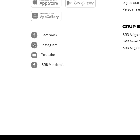
Digital Sta
Persoane e
GRUP 
BRD Asigură
Facebook
BRD Asset
Instagram
BRD Sogel
Youtube
BRD Mindcraft