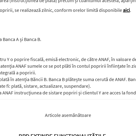
area (instrucțiunea de plată) precum și cuantumul acesteia, aparțin
pririi, se realizează zilnic, conform orelor limită disponibile
aici
.
a Banca A și Banca B.
ntru Y o poprire fiscală, emisă electronic, de către ANAF, în valoare d
atenția ANAF sumele ce se pot plăti în contul popririi înființate în ziu
egrală a popririi.
plată în atenția Băncii B. Banca B plătește suma cerută de ANAF. Ba
e fi: plată, sistare, actualizare, suspendare).
a ANAF instrucțiunea de sistare popriri și clientul Y are acces la fond
Articole asemănătoare