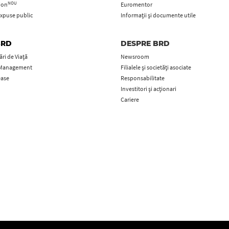
NOU
tion
Euromentor
xpuse public
Informații și documente utile
BRD
DESPRE BRD
ri de Viață
Newsroom
 Management
Filialele și societăți asociate
ease
Responsabilitate
Investitori și acționari
Cariere