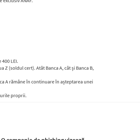
e exclusiv ANAF.
e 400 LEI.
a Z (soldul cert). Atât Banca A, cât și Banca B,
nca A rămâne în continuare în așteptarea unei
urile proprii.