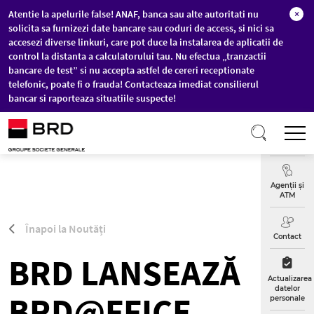
Atentie la apelurile false! ANAF, banca sau alte autoritati nu
×
solicita sa furnizezi date bancare sau coduri de access, si nici sa
accesezi diverse linkuri, care pot duce la instalarea de aplicatii de
control la distanta a calculatorului tau. Nu efectua „tranzactii
bancare de test” si nu accepta astfel de cereri receptionate
telefonic, poate fi o frauda! Contacteaza imediat consilierul
bancar si raporteaza situatiile suspecte!
Sari la conținutul principal
T
Curs
Valutar
Agenții și
ATM
Înapoi la Noutăți
Contact
BRD LANSEAZĂ
Actualizarea
datelor
BRD@FFICE
personale