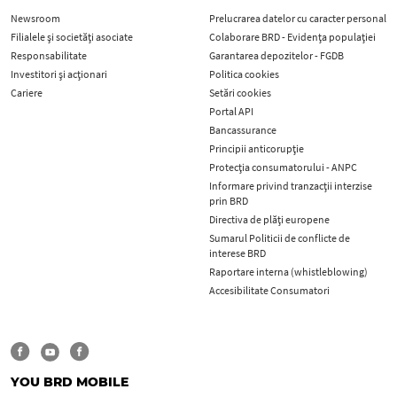
Newsroom
Prelucrarea datelor cu caracter personal
Filialele și societăți asociate
Colaborare BRD - Evidența populației
Responsabilitate
Garantarea depozitelor - FGDB
Investitori și acționari
Politica cookies
Cariere
Setări cookies
Portal API
Bancassurance
Principii anticorupţie
Protecţia consumatorului - ANPC
Informare privind tranzacții interzise
prin BRD
Directiva de plăți europene
Sumarul Politicii de conflicte de
interese BRD
Raportare interna (whistleblowing)
Accesibilitate Consumatori
YOU BRD MOBILE