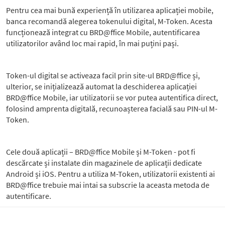
Pentru cea mai bună experiență în utilizarea aplicației mobile,
banca recomandă alegerea tokenului digital, M-Token. Acesta
funcționează integrat cu BRD@ffice Mobile, autentificarea
utilizatorilor având loc mai rapid, în mai puțini pași.
Token-ul digital se activeaza facil prin site-ul BRD@ffice și,
ulterior, se inițializează automat la deschiderea aplicației
BRD@ffice Mobile, iar utilizatorii se vor putea autentifica direct,
folosind amprenta digitală, recunoașterea facială sau PIN-ul M-
Token.
Cele două aplicații – BRD@ffice Mobile și M-Token - pot fi
descărcate și instalate din magazinele de aplicații dedicate
Android și iOS. Pentru a utiliza M-Token, utilizatorii existenti ai
BRD@ffice trebuie mai intai sa subscrie la aceasta metoda de
autentificare.