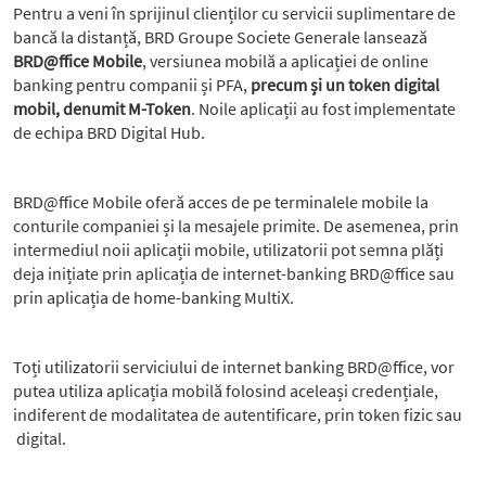
Pentru a veni în sprijinul clienților cu servicii suplimentare de
bancă la distanță, BRD Groupe Societe Generale lansează
BRD@ffice Mobile
, versiunea mobilă a aplicației de online
banking pentru companii și PFA,
precum și un token digital
mobil, denumit M-Token
. Noile aplicații au fost implementate
de echipa BRD Digital Hub.
BRD@ffice Mobile oferă acces de pe terminalele mobile la
conturile companiei și la mesajele primite. De asemenea, prin
intermediul noii aplicații mobile, utilizatorii pot semna plăți
deja inițiate prin aplicația de internet-banking BRD@ffice sau
prin aplicația de home-banking MultiX.
Toți utilizatorii serviciului de internet banking BRD@ffice, vor
putea utiliza aplicația mobilă folosind aceleași credențiale,
indiferent de modalitatea de autentificare, prin token fizic sau
digital.