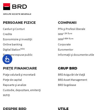
PERSOANE FIZICE
COMPANII
Carduri şi Conturi
PFA şi Profesii liberale
< 2M Euro
Credite
IMM
2-50M Euro
Economisire și investiții
IMM
Online banking
Corporate
NOU
Digital Station
Euromentor
Persoane expuse public
Informații și documente utile
PIEȚE FINANCIARE
GRUP BRD
Piața valutară și monetară
BRD Asigurări de Viață
Piețe de capital
BRD Asset Management
Rapoarte și analize
BRD Sogelease
Custodie, depozitare, emitenți
MiFID
DESPRE BRD
UTILE