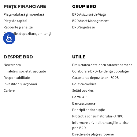
PIEȚE FINANCIARE
GRUP BRD
Piața valutară și monetară
BRD Asigurări de Viață
Piețe de capital
BRD Asset Management
Rapoarte și analize
BRD Sogelease
Custodie, depozitare, emitenți
MiFID
DESPRE BRD
UTILE
Newsroom
Prelucrarea datelor cu caracter personal
Filialele și societăți asociate
Colaborare BRD - Evidența populației
Responsabilitate
Garantarea depozitelor - FGDB
Investitori și acționari
Politica cookies
Cariere
Setări cookies
Portal API
Bancassurance
Principii anticorupţie
Protecţia consumatorului - ANPC
Informare privind tranzacții interzise
prin BRD
Directiva de plăți europene