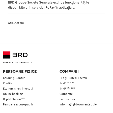
BRD Groupe Société Générale extinde funcționalitățile
disponibile prin serviciul RoPay în aplicația ...
află detalii
PERSOANE FIZICE
COMPANII
Carduri şi Conturi
PFA şi Profesii liberale
< 2M Euro
Credite
IMM
2-50M Euro
Economisire și investiții
IMM
Online banking
Corporate
NOU
Digital Station
Euromentor
Persoane expuse public
Informații și documente utile