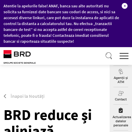
Atentie la apelurile false! ANAF, banca sau alte autoritati nu
×
solicita sa furnizezi date bancare sau coduri de access, si nici sa
accesezi diverse linkuri, care pot duce la instalarea de aplicatii de
control la distanta a calculatorului tau. Nu efectua „tranzactii
bancare de test” si nu accepta astfel de cereri receptionate
telefonic, poate fi o frauda! Contacteaza imediat consilierul
bancar si raporteaza situatiile suspecte!
Sari la conținutul principal
T
Curs
Valutar
Agenții și
ATM
Înapoi la Noutăți
Contact
BRD reduce și
Actualizarea
datelor
aliniază
personale