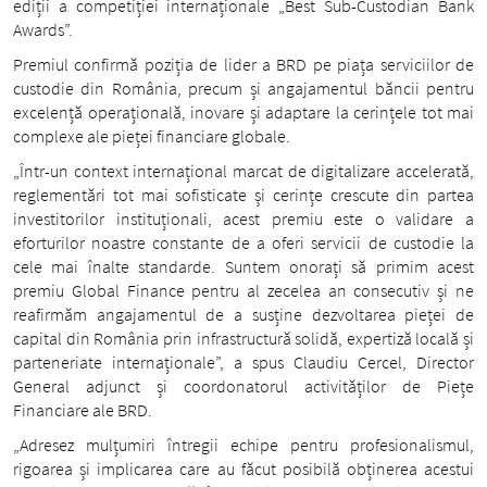
ediții a competiției internaționale „Best Sub-Custodian Bank
Awards”.
Premiul confirmă poziția de lider a BRD pe piața serviciilor de
custodie din România, precum și angajamentul băncii pentru
excelență operațională, inovare și adaptare la cerințele tot mai
complexe ale pieței financiare globale.
„Într-un context internațional marcat de digitalizare accelerată,
reglementări tot mai sofisticate și cerințe crescute din partea
investitorilor instituționali, acest premiu este o validare a
eforturilor noastre constante de a oferi servicii de custodie la
cele mai înalte standarde. Suntem onorați să primim acest
premiu Global Finance pentru al zecelea an consecutiv și ne
reafirmăm angajamentul de a susține dezvoltarea pieței de
capital din România prin infrastructură solidă, expertiză locală și
parteneriate internaționale”, a spus Claudiu Cercel, Director
General adjunct și coordonatorul activităților de Piețe
Financiare ale BRD.
„Adresez mulțumiri întregii echipe pentru profesionalismul,
rigoarea și implicarea care au făcut posibilă obținerea acestui