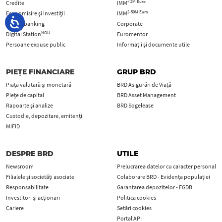
< 2M Euro
Credite
IMM
2-50M Euro
Economisire și investiții
IMM
Online banking
Corporate
NOU
Digital Station
Euromentor
Persoane expuse public
Informații și documente utile
PIEȚE FINANCIARE
GRUP BRD
Piața valutară și monetară
BRD Asigurări de Viață
Piețe de capital
BRD Asset Management
Rapoarte și analize
BRD Sogelease
Custodie, depozitare, emitenți
MiFID
DESPRE BRD
UTILE
Newsroom
Prelucrarea datelor cu caracter personal
Filialele și societăți asociate
Colaborare BRD - Evidența populației
Responsabilitate
Garantarea depozitelor - FGDB
Investitori și acționari
Politica cookies
Cariere
Setări cookies
Portal API