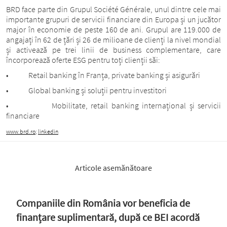
BRD face parte din Grupul Société Générale, unul dintre cele mai
importante grupuri de servicii financiare din Europa și un jucător
major în economie de peste 160 de ani. Grupul are 119.000 de
angajați în 62 de țări și 26 de milioane de clienți la nivel mondial
și activează pe trei linii de business complementare, care
încorporează oferte ESG pentru toți clienții săi:
• Retail banking în Franța, private banking și asigurări
• Global banking și soluții pentru investitori
• Mobilitate, retail banking internațional și servicii
financiare
www.brd.ro
;
linkedin
Articole asemănătoare
Companiile din România vor beneficia de
finanțare suplimentară, după ce BEI acordă