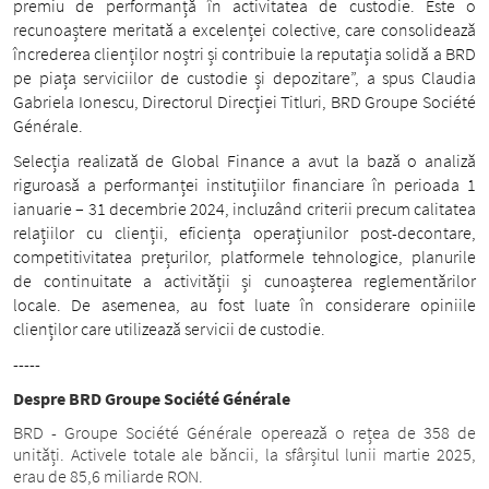
premiu de performanță în activitatea de custodie. Este o
recunoaștere meritată a excelenței colective, care consolidează
încrederea clienților noștri și contribuie la reputația solidă a BRD
pe piața serviciilor de custodie și depozitare”, a spus Claudia
Gabriela Ionescu, Directorul Direcției Titluri, BRD Groupe Société
Générale.
Selecția realizată de Global Finance a avut la bază o analiză
riguroasă a performanței instituțiilor financiare în perioada 1
ianuarie – 31 decembrie 2024, incluzând criterii precum calitatea
relațiilor cu clienții, eficiența operațiunilor post-decontare,
competitivitatea prețurilor, platformele tehnologice, planurile
de continuitate a activității și cunoașterea reglementărilor
locale. De asemenea, au fost luate în considerare opiniile
clienților care utilizează servicii de custodie.
-----
Despre BRD Groupe Société Générale
BRD - Groupe Société Générale operează o rețea de 358 de
unități. Activele totale ale băncii, la sfârșitul lunii martie 2025,
erau de 85,6 miliarde RON.