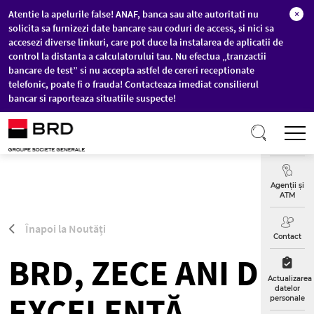
Atentie la apelurile false! ANAF, banca sau alte autoritati nu
×
solicita sa furnizezi date bancare sau coduri de access, si nici sa
accesezi diverse linkuri, care pot duce la instalarea de aplicatii de
control la distanta a calculatorului tau. Nu efectua „tranzactii
bancare de test” si nu accepta astfel de cereri receptionate
telefonic, poate fi o frauda! Contacteaza imediat consilierul
bancar si raporteaza situatiile suspecte!
Sari la conținutul principal
T
Curs
Valutar
Agenții și
ATM
Înapoi la Noutăți
Contact
BRD, ZECE ANI DE
Actualizarea
datelor
EXCELENȚĂ
personale