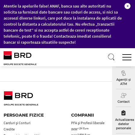
Atentie la apelurile false! ANAF, banca sau alte autoritati nu
×
solicita sa furnizezi date bancare sau coduri de access, si nici sa
accesezi diverse linkuri, care pot duce la instalarea de aplicatii de
control la distanta a calculatorului tau. Nu efectua „tranzactii
bancare de test” si nu accepta astfel de cereri receptionate
telefonic, poate fi o frauda! Contacteaza imediat consilierul
bancar si raporteaza situatiile suspecte!
Sari la conținutul principal
T
Curs
Valutar
Agenții și
ATM
Contact
PERSOANE FIZICE
COMPANII
Actualizarea
Carduri şi Conturi
PFA şi Profesii liberale
datelor
personale
< 2M Euro
Credite
IMM
2-50M Euro