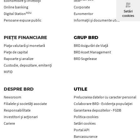
Economisire și investiții
IMM
Online banking
Corporate
Setări
NOU
Digital Station
Euromentor
cookies
Persoane expuse public
Informații și documente utile
PIEȚE FINANCIARE
GRUP BRD
Piața valutară și monetară
BRD Asigurări de Viață
Piețe de capital
BRD Asset Management
Rapoarte și analize
BRD Sogelease
Custodie, depozitare, emitenți
MiFID
DESPRE BRD
UTILE
Newsroom
Prelucrarea datelor cu caracter personal
Filialele și societăți asociate
Colaborare BRD - Evidența populației
Responsabilitate
Garantarea depozitelor - FGDB
Investitori și acționari
Politica cookies
Cariere
Setări cookies
Portal API
Bancassurance