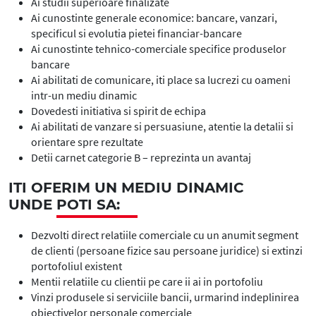
Ai studii superioare finalizate
Ai cunostinte generale economice: bancare, vanzari,
specificul si evolutia pietei financiar-bancare
Ai cunostinte tehnico-comerciale specifice produselor
bancare
Ai abilitati de comunicare, iti place sa lucrezi cu oameni
intr-un mediu dinamic
Dovedesti initiativa si spirit de echipa
Ai abilitati de vanzare si persuasiune, atentie la detalii si
orientare spre rezultate
Detii carnet categorie B – reprezinta un avantaj
ITI OFERIM UN MEDIU DINAMIC
UNDE
POTI SA:
Dezvolti direct relatiile comerciale cu un anumit segment
de clienti (persoane fizice sau persoane juridice) si extinzi
portofoliul existent
Mentii relatiile cu clientii pe care ii ai in portofoliu
Vinzi produsele si serviciile bancii, urmarind indeplinirea
obiectivelor personale comerciale