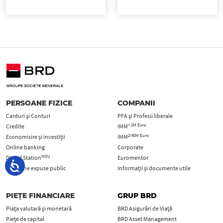
PERSOANE FIZICE
COMPANII
Carduri şi Conturi
PFA şi Profesii liberale
< 2M Euro
Credite
IMM
2-50M Euro
Economisire și investiții
IMM
Online banking
Corporate
NOU
Digital Station
Euromentor
Persoane expuse public
Informații și documente utile
PIEȚE FINANCIARE
GRUP BRD
Piața valutară și monetară
BRD Asigurări de Viață
Piețe de capital
BRD Asset Management