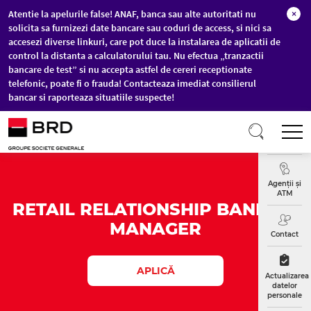
Atentie la apelurile false! ANAF, banca sau alte autoritati nu
×
solicita sa furnizezi date bancare sau coduri de access, si nici sa
accesezi diverse linkuri, care pot duce la instalarea de aplicatii de
control la distanta a calculatorului tau. Nu efectua „tranzactii
bancare de test” si nu accepta astfel de cereri receptionate
telefonic, poate fi o frauda! Contacteaza imediat consilierul
bancar si raporteaza situatiile suspecte!
Sari la conținutul principal
T
Curs
Valutar
Agenții și
ATM
RETAIL RELATIONSHIP BANKING
MANAGER
Contact
APLICĂ
Actualizarea
datelor
personale