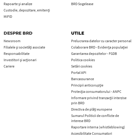
Rapoarte și analize
BRD Sogelease
Custodie, depozitare, emitenți
MiFID
DESPRE BRD
UTILE
Newsroom
Prelucrarea datelor cu caracter personal
Filialele și societăți asociate
Colaborare BRD - Evidența populației
Responsabilitate
Garantarea depozitelor - FGDB
Investitori și acționari
Politica cookies
Cariere
Setări cookies
Portal API
Bancassurance
Principii anticorupţie
Protecţia consumatorului - ANPC
Informare privind tranzacții interzise
prin BRD
Directiva de plăți europene
Sumarul Politicii de conflicte de
interese BRD
Raportare interna (whistleblowing)
Accesibilitate Consumatori