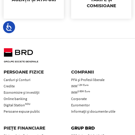
COMISIOANE
PERSOANE FIZICE
COMPANII
Carduri şi Conturi
PFA şi Profesii liberale
< 2M Euro
Credite
IMM
2-50M Euro
Economisire și investiții
IMM
Online banking
Corporate
NOU
Digital Station
Euromentor
Persoane expuse public
Informații și documente utile
PIEȚE FINANCIARE
GRUP BRD