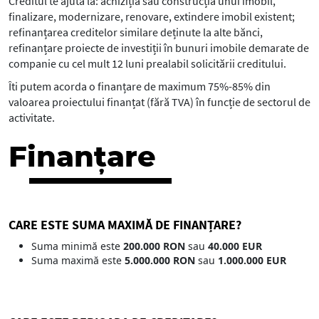
Creditul te ajută la: achiziția sau construcția unui imobil,
finalizare, modernizare, renovare, extindere imobil existent;
refinanțarea creditelor similare deținute la alte bănci,
refinanțare proiecte de investiții în bunuri imobile demarate de
companie cu cel mult 12 luni prealabil solicitării creditului.
Îti putem acorda o finanțare de maximum 75%-85% din
valoarea proiectului finanțat (fără TVA) în funcție de sectorul de
activitate.
Finanțare
CARE ESTE SUMA MAXIMĂ DE FINANȚARE?
Suma minimă este
200.000 RON
sau
40.000 EUR
Suma maximă este
5.000.000 RON
sau
1.000.000 EUR