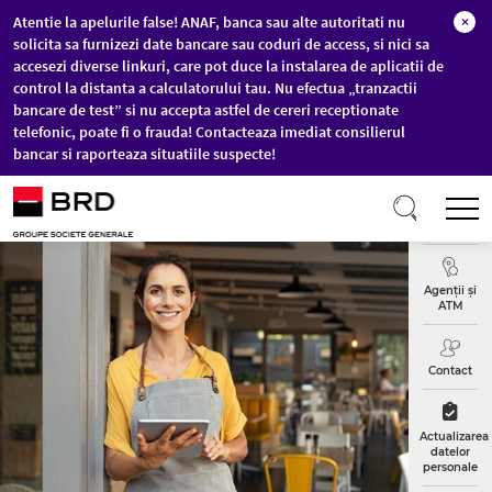
Atentie la apelurile false! ANAF, banca sau alte autoritati nu
×
solicita sa furnizezi date bancare sau coduri de access, si nici sa
accesezi diverse linkuri, care pot duce la instalarea de aplicatii de
control la distanta a calculatorului tau. Nu efectua „tranzactii
bancare de test” si nu accepta astfel de cereri receptionate
telefonic, poate fi o frauda! Contacteaza imediat consilierul
bancar si raporteaza situatiile suspecte!
Sari la conținutul principal
T
Curs
Valutar
Agenții și
ATM
Contact
Actualizarea
datelor
personale