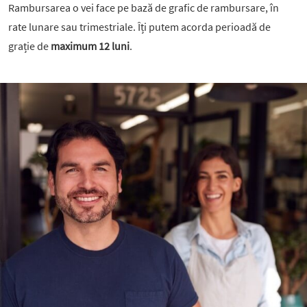
Rambursarea o vei face pe bază de grafic de rambursare, în
rate lunare sau trimestriale. Îți putem acorda perioadă de
grație de
maximum 12 luni
.