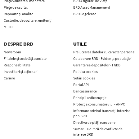
Piața valutară și monetară
BRD Asigurări de Viață
Piețe de capital
BRD Asset Management
Rapoarte și analize
BRD Sogelease
Custodie, depozitare, emitenți
MiFID
DESPRE BRD
UTILE
Newsroom
Prelucrarea datelor cu caracter personal
Filialele și societăți asociate
Colaborare BRD - Evidența populației
Responsabilitate
Garantarea depozitelor - FGDB
Investitori și acționari
Politica cookies
Cariere
Setări cookies
Portal API
Bancassurance
Principii anticorupţie
Protecţia consumatorului - ANPC
Informare privind tranzacții interzise
prin BRD
Directiva de plăți europene
Sumarul Politicii de conflicte de
interese BRD