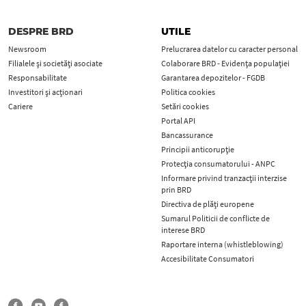
DESPRE BRD
UTILE
Newsroom
Prelucrarea datelor cu caracter personal
Filialele și societăți asociate
Colaborare BRD - Evidența populației
Responsabilitate
Garantarea depozitelor - FGDB
Investitori și acționari
Politica cookies
Cariere
Setări cookies
Portal API
Bancassurance
Principii anticorupţie
Protecţia consumatorului - ANPC
Informare privind tranzacții interzise
prin BRD
Directiva de plăți europene
Sumarul Politicii de conflicte de
interese BRD
Raportare interna (whistleblowing)
Accesibilitate Consumatori