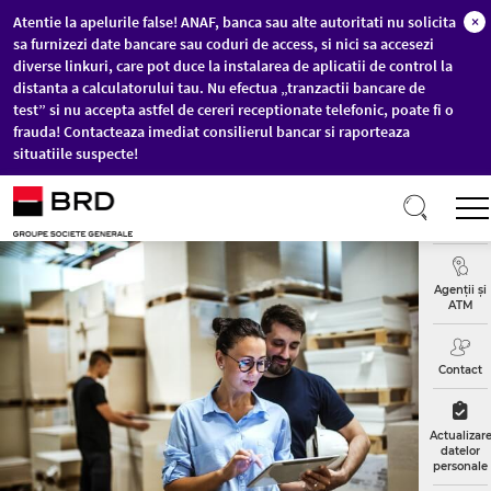
Atentie la apelurile false! ANAF, banca sau alte autoritati nu solicita
×
sa furnizezi date bancare sau coduri de access, si nici sa accesezi
diverse linkuri, care pot duce la instalarea de aplicatii de control la
distanta a calculatorului tau. Nu efectua „tranzactii bancare de
test” si nu accepta astfel de cereri receptionate telefonic, poate fi o
frauda! Contacteaza imediat consilierul bancar si raporteaza
situatiile suspecte!
Sari la conținutul principal
Curs
Valutar
Agenții și
ATM
Contact
Actualizar
datelor
personale