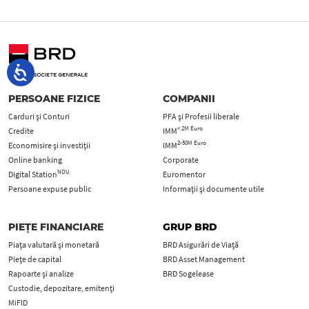
PERSOANE FIZICE
COMPANII
Carduri şi Conturi
PFA şi Profesii liberale
< 2M Euro
Credite
IMM
2-50M Euro
Economisire și investiții
IMM
Online banking
Corporate
NOU
Digital Station
Euromentor
Persoane expuse public
Informații și documente utile
PIEȚE FINANCIARE
GRUP BRD
Piața valutară și monetară
BRD Asigurări de Viață
Piețe de capital
BRD Asset Management
Rapoarte și analize
BRD Sogelease
Custodie, depozitare, emitenți
MiFID