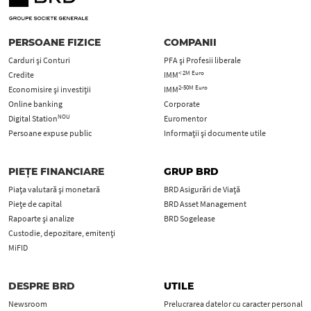
PERSOANE FIZICE
COMPANII
Carduri şi Conturi
PFA şi Profesii liberale
< 2M Euro
Credite
IMM
2-50M Euro
Economisire și investiții
IMM
Online banking
Corporate
NOU
Digital Station
Euromentor
Persoane expuse public
Informații și documente utile
PIEȚE FINANCIARE
GRUP BRD
Piața valutară și monetară
BRD Asigurări de Viață
Piețe de capital
BRD Asset Management
Rapoarte și analize
BRD Sogelease
Custodie, depozitare, emitenți
MiFID
DESPRE BRD
UTILE
Newsroom
Prelucrarea datelor cu caracter personal