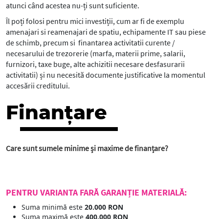
atunci când acestea nu-ți sunt suficiente.
Îl poți folosi pentru mici investiții, cum ar fi de exemplu
amenajari si reamenajari de spatiu, echipamente IT sau piese
de schimb, precum si finantarea activitatii curente /
necesarului de trezorerie (marfa, materii prime, salarii,
furnizori, taxe buge, alte achizitii necesare desfasurarii
activitatii) și nu necesită documente justificative la momentul
accesării creditului.
Finanțare
Care sunt sumele minime și maxime de finanțare?
PENTRU VARIANTA FARĂ GARANȚIE MATERIALĂ:
Suma minimă este
20.000 RON
Suma maximă este
400.000 RON