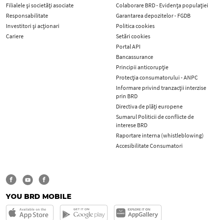
Filialele și societăți asociate
Colaborare BRD - Evidența populației
Responsabilitate
Garantarea depozitelor - FGDB
Investitori și acționari
Politica cookies
Cariere
Setări cookies
Portal API
Bancassurance
Principii anticorupţie
Protecţia consumatorului - ANPC
Informare privind tranzacții interzise
prin BRD
Directiva de plăți europene
Sumarul Politicii de conflicte de
interese BRD
Raportare interna (whistleblowing)
Accesibilitate Consumatori
YOU BRD MOBILE