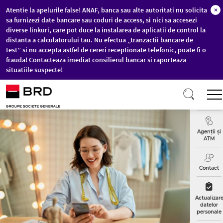
Atentie la apelurile false! ANAF, banca sau alte autoritati nu solicita
×
sa furnizezi date bancare sau coduri de access, si nici sa accesezi
diverse linkuri, care pot duce la instalarea de aplicatii de control la
distanta a calculatorului tau. Nu efectua „tranzactii bancare de
test” si nu accepta astfel de cereri receptionate telefonic, poate fi o
frauda! Contacteaza imediat consilierul bancar si raporteaza
situatiile suspecte!
Sari la conținutul principal
Curs
Valutar
Agenții și
ATM
Contact
Actualizar
datelor
personale