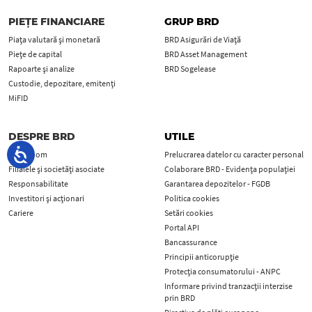
PIEȚE FINANCIARE
GRUP BRD
Piața valutară și monetară
BRD Asigurări de Viață
Piețe de capital
BRD Asset Management
Rapoarte și analize
BRD Sogelease
Custodie, depozitare, emitenți
MiFID
DESPRE BRD
UTILE
Newsroom
Prelucrarea datelor cu caracter personal
Filialele și societăți asociate
Colaborare BRD - Evidența populației
Responsabilitate
Garantarea depozitelor - FGDB
Investitori și acționari
Politica cookies
Cariere
Setări cookies
Portal API
Bancassurance
Principii anticorupţie
Protecţia consumatorului - ANPC
Informare privind tranzacții interzise
prin BRD