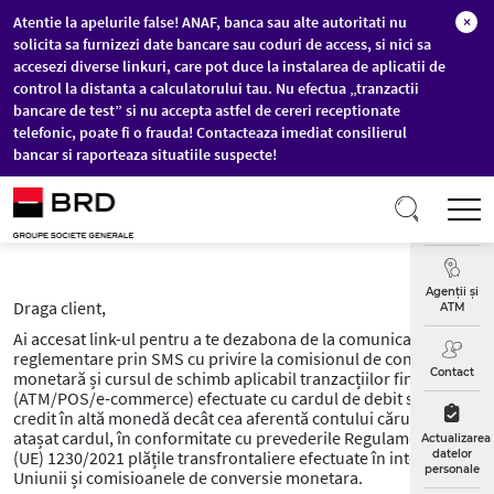
Atentie la apelurile false! ANAF, banca sau alte autoritati nu
×
solicita sa furnizezi date bancare sau coduri de access, si nici sa
accesezi diverse linkuri, care pot duce la instalarea de aplicatii de
control la distanta a calculatorului tau. Nu efectua „tranzactii
bancare de test” si nu accepta astfel de cereri receptionate
telefonic, poate fi o frauda! Contacteaza imediat consilierul
bancar si raporteaza situatiile suspecte!
Sari la conținutul principal
T
Curs
Valutar
Agenții și
Draga client,
ATM
Ai accesat link-ul pentru a te dezabona de la comunicarile
reglementare prin SMS cu privire la comisionul de conversie
Contact
monetară și cursul de schimb aplicabil tranzacțiilor financiare
(ATM/POS/e-commerce) efectuate cu cardul de debit sau de
credit în altă monedă decât cea aferentă contului căruia îi este
atașat cardul, în conformitate cu prevederile Regulamentului
Actualizarea
(UE) 1230/2021 plățile transfrontaliere efectuate în interiorul
datelor
personale
Uniunii și comisioanele de conversie monetara.