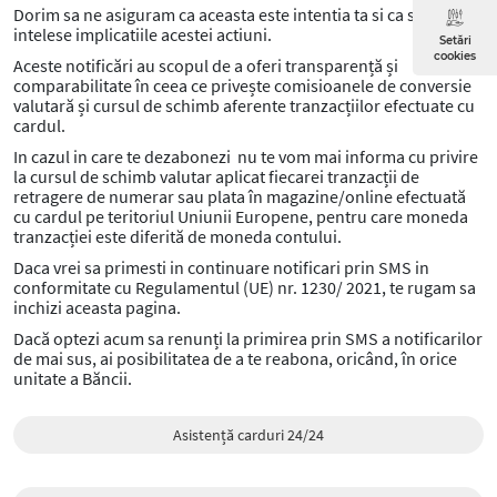
Dorim sa ne asiguram ca aceasta este intentia ta si ca sunt
intelese implicatiile acestei actiuni.
Setări
cookies
Aceste notificări au scopul de a oferi transparență și
comparabilitate în ceea ce privește comisioanele de conversie
valutară și cursul de schimb aferente tranzacțiilor efectuate cu
cardul.
In cazul in care te dezabonezi nu te vom mai informa cu privire
la cursul de schimb valutar aplicat fiecarei tranzacții de
retragere de numerar sau plata în magazine/online efectuată
cu cardul pe teritoriul Uniunii Europene, pentru care moneda
tranzacției este diferită de moneda contului.
Daca vrei sa primesti in continuare notificari prin SMS in
conformitate cu Regulamentul (UE) nr. 1230/ 2021, te rugam sa
inchizi aceasta pagina.
Dacă optezi acum sa renunți la primirea prin SMS a notificarilor
de mai sus, ai posibilitatea de a te reabona, oricând, în orice
unitate a Băncii.
Asistență carduri 24/24