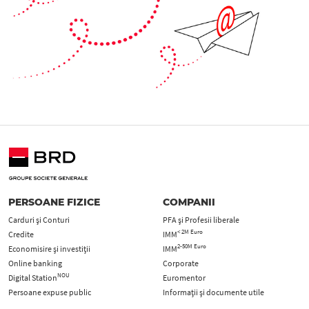
PERSOANE FIZICE
COMPANII
Carduri şi Conturi
PFA şi Profesii liberale
< 2M Euro
Credite
IMM
2-50M Euro
Economisire și investiții
IMM
Online banking
Corporate
NOU
Digital Station
Euromentor
Persoane expuse public
Informații și documente utile