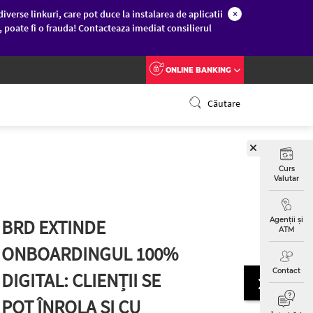
diverse linkuri, care pot duce la instalarea de aplicatii
×
c, poate fi o frauda! Contacteaza imediat consilierul
ONLINE BANKING
Căutare
Curs
Valutar
BRD EXTINDE
AUCH
Agenții și
ATM
ONBOARDINGUL 100%
SOGE
Contact
DIGITAL: CLIENȚII SE
PART
POT ÎNROLA ȘI CU
PENT