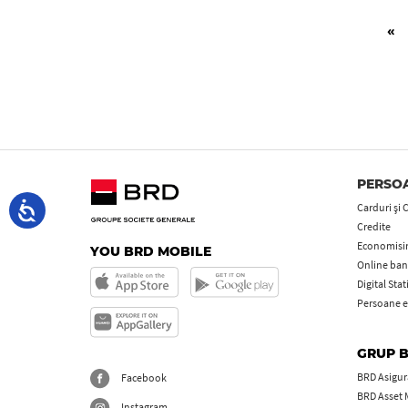
Pag
Pri
«
PERSOA
Carduri şi 
Credite
Economisire
YOU BRD MOBILE
Online ban
Digital Sta
Persoane e
GRUP 
BRD Asigură
Facebook
BRD Asset
Instagram