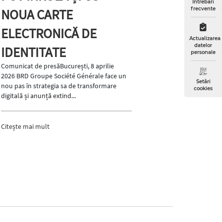
Întrebări
frecvente
NOUA CARTE
FINA
ELECTRONICĂ DE
SUST
Actualizarea
datelor
IDENTITATE
SECT
personale
Comunicat de presăBucurești, 8 aprilie
TRAN
2026 BRD Groupe Société Générale face un
Setări
Comunicat 
nou pas în strategia sa de transformare
cookies
pachetul de
digitală și anunță extind...
2025 de A
Société Gén
Citește mai mult
Citește ma