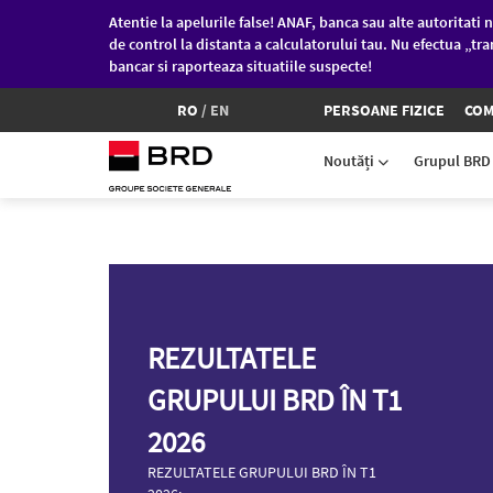
Atentie la apelurile false! ANAF, banca sau alte autoritati n
de control la distanta a calculatorului tau. Nu efectua „tra
bancar si raporteaza situatiile suspecte!
RO
/
EN
PERSOANE FIZICE
COM
Noutăți
Grupul BR
Sari la conținutul principal
i
REZULTATELE
GRUPULUI BRD ÎN T1
2026
REZULTATELE GRUPULUI BRD ÎN T1