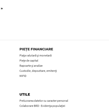
 următoare
Ultima pagină
»
PIEȚE FINANCIARE
Piața valutară și monetară
Piețe de capital
Rapoarte și analize
Custodie, depozitare, emitenți
MiFID
UTILE
Prelucrarea datelor cu caracter personal
Colaborare BRD - Evidența populației