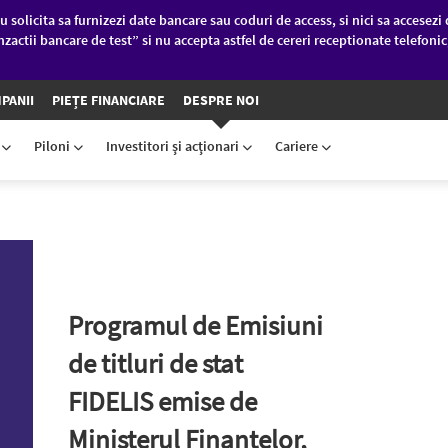
u solicita sa furnizezi date bancare sau coduri de access, si nici sa accesezi 
nzactii bancare de test” si nu accepta astfel de cereri receptionate telefoni
PANII
PIEȚE FINANCIARE
DESPRE NOI
D
Piloni
Investitori şi acţionari
Cariere
Programul de Emisiuni
de titluri de stat
FIDELIS emise de
Ministerul Finantelor,