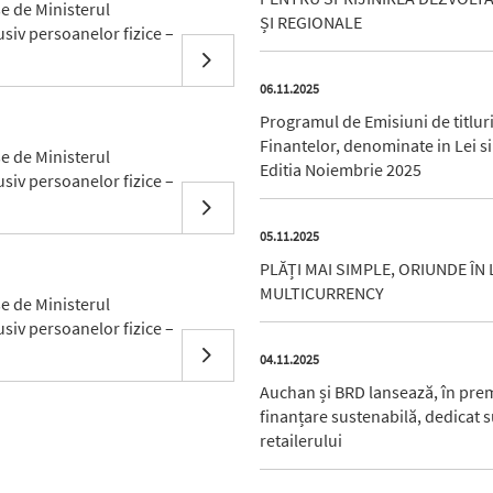
se de Ministerul
ȘI REGIONALE
usiv persoanelor fizice –
06.11.2025
Programul de Emisiuni de titluri
Finantelor, denominate in Lei si
se de Ministerul
Editia Noiembrie 2025
usiv persoanelor fizice –
05.11.2025
PLĂȚI MAI SIMPLE, ORIUNDE ÎN
MULTICURRENCY
se de Ministerul
usiv persoanelor fizice –
04.11.2025
Auchan și BRD lansează, în prem
finanțare sustenabilă, dedicat su
retailerului