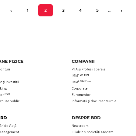
inație
ma pagină
Pagina anterioară
Page
Pagina curentă
Page
Page
Page
Pagina
‹
1
2
3
4
5
…
›
NE FIZICE
COMPANII
Conturi
PFA şi Profesii liberale
< 2M Euro
IMM
2-50M Euro
 și investiții
IMM
king
Corporate
NOU
tion
Euromentor
xpuse public
Informații și documente utile
BRD
DESPRE BRD
ri de Viață
Newsroom
 Management
Filialele și societăți asociate