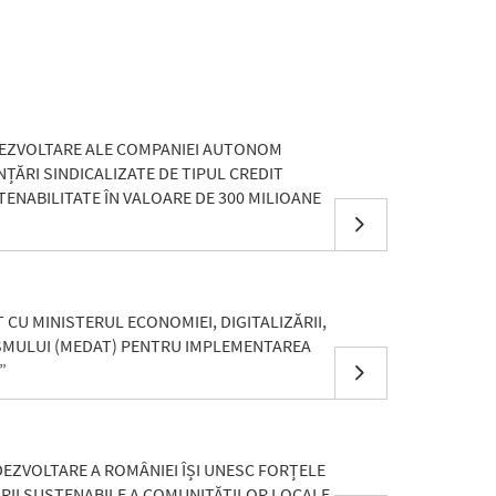
DEZVOLTARE ALE COMPANIEI AUTONOM
NȚĂRI SINDICALIZATE DE TIPUL CREDIT
TENABILITATE ÎN VALOARE DE 300 MILIOANE
CU MINISTERUL ECONOMIEI, DIGITALIZĂRII,
SMULUI (MEDAT) PENTRU IMPLEMENTAREA
”
I DEZVOLTARE A ROMÂNIEI ÎȘI UNESC FORȚELE
RII SUSTENABILE A COMUNITĂȚILOR LOCALE