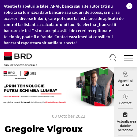
Atentie la apelurile false! ANAF, banca sau alte autoritati nu
×
solicita sa furnizezi date bancare sau coduri de access, si nici sa
accesezi diverse linkuri, care pot duce la instalarea de aplicatii de
control la distanta a calculatorului tau. Nu efectua „tranzactii
bancare de test” si nu accepta astfel de cereri receptionate
telefonic, poate fi o frauda! Contacteaza imediat consilierul
bancar si raporteaza situatiile suspecte!
Sari la conținutul principal
T
Curs
Valutar
Agenții și
ATM
Contact
03 October 2022
Actualizarea
datelor
Gregoire Vigroux
personale