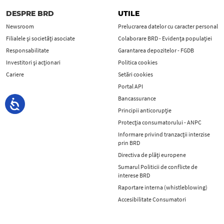
DESPRE BRD
UTILE
Newsroom
Prelucrarea datelor cu caracter personal
Filialele și societăți asociate
Colaborare BRD - Evidența populației
Responsabilitate
Garantarea depozitelor - FGDB
Investitori și acționari
Politica cookies
Cariere
Setări cookies
Portal API
Bancassurance
Principii anticorupţie
Protecţia consumatorului - ANPC
Informare privind tranzacții interzise
prin BRD
Directiva de plăți europene
Sumarul Politicii de conflicte de
interese BRD
Raportare interna (whistleblowing)
Accesibilitate Consumatori