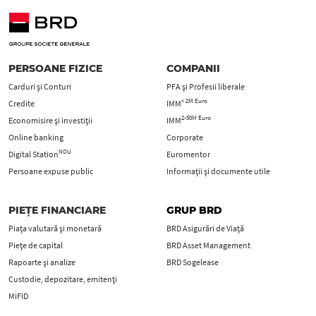
PERSOANE FIZICE
COMPANII
Carduri şi Conturi
PFA şi Profesii liberale
< 2M Euro
Credite
IMM
2-50M Euro
Economisire și investiții
IMM
Online banking
Corporate
NOU
Digital Station
Euromentor
Persoane expuse public
Informații și documente utile
PIEȚE FINANCIARE
GRUP BRD
Piața valutară și monetară
BRD Asigurări de Viață
Piețe de capital
BRD Asset Management
Rapoarte și analize
BRD Sogelease
Custodie, depozitare, emitenți
MiFID