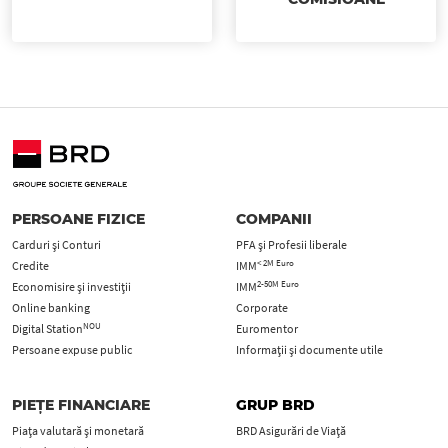
PERSOANE FIZICE
COMPANII
Carduri şi Conturi
PFA şi Profesii liberale
< 2M Euro
Credite
IMM
2-50M Euro
Economisire și investiții
IMM
Online banking
Corporate
NOU
Digital Station
Euromentor
Persoane expuse public
Informații și documente utile
PIEȚE FINANCIARE
GRUP BRD
Piața valutară și monetară
BRD Asigurări de Viață