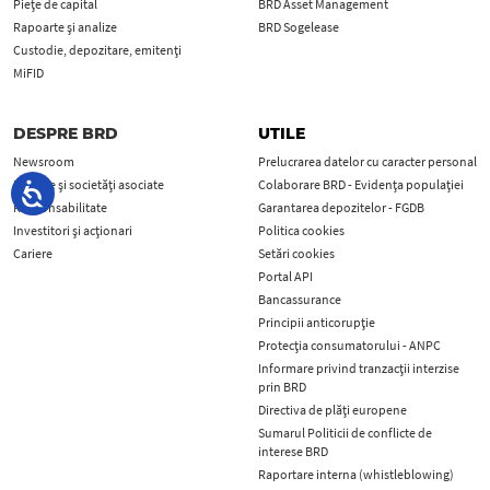
Piețe de capital
BRD Asset Management
Rapoarte și analize
BRD Sogelease
Custodie, depozitare, emitenți
MiFID
DESPRE BRD
UTILE
Newsroom
Prelucrarea datelor cu caracter personal
Filialele și societăți asociate
Colaborare BRD - Evidența populației
Responsabilitate
Garantarea depozitelor - FGDB
Investitori și acționari
Politica cookies
Cariere
Setări cookies
Portal API
Bancassurance
Principii anticorupţie
Protecţia consumatorului - ANPC
Informare privind tranzacții interzise
prin BRD
Directiva de plăți europene
Sumarul Politicii de conflicte de
interese BRD
Raportare interna (whistleblowing)