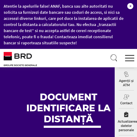
Atentie la apelurile false! ANAF, banca sau alte autoritati nu
×
solicita sa furnizezi date bancare sau coduri de access, si nici sa
accesezi diverse linkuri, care pot duce la instalarea de aplicatii de
control la distanta a calculatorului tau. Nu efectua „tranzactii
bancare de test” si nu accepta astfel de cereri receptionate
telefonic, poate fi o frauda! Contacteaza imediat consilierul
bancar si raporteaza situatiile suspecte!
Sari la conținutul principal
T
Curs
Valutar
Agenții și
ATM
DOCUMENT
Contact
IDENTIFICARE LA
DISTANȚĂ
Actualizarea
datelor
personale