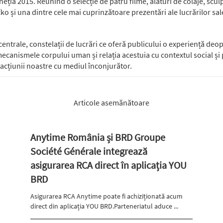
neția 2015. Reunind o selecție de patru filme, alături de colaje, sculpt
o și una dintre cele mai cuprinzătoare prezentări ale lucrărilor sa
centrale, constelații de lucrări ce oferă publicului o experiență deop
 mecanismele corpului uman și relația acestuia cu contextul social și p
teracțiunii noastre cu mediul înconjurător.
Articole asemănătoare
Anytime România și BRD Groupe
Société Générale integrează
asigurarea RCA direct în aplicația YOU
BRD
Asigurarea RCA Anytime poate fi achiziționată acum
direct din aplicația YOU BRD.Parteneriatul aduce ...