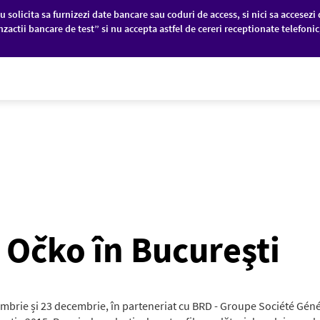
u solicita sa furnizezi date bancare sau coduri de access, si nici sa accesezi 
nzactii bancare de test” si nu accepta astfel de cereri receptionate telefoni
PANII
PIEȚE FINANCIARE
DESPRE NOI
 Očko în Bucureşti
ombrie și 23 decembrie, în parteneriat cu BRD - Groupe Société Géné