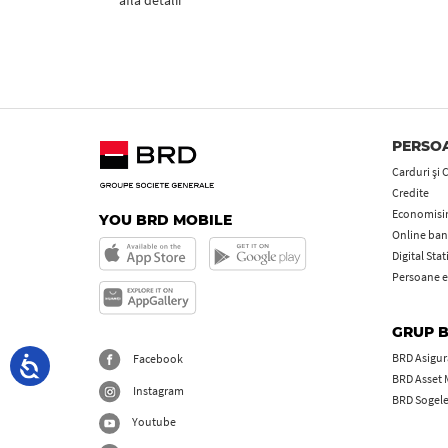
află detalii
PERSOA
Carduri şi 
Credite
Economisire
YOU BRD MOBILE
Online ban
Digital Sta
Persoane e
GRUP 
BRD Asigură
Facebook
BRD Asset
Instagram
BRD Sogel
Youtube