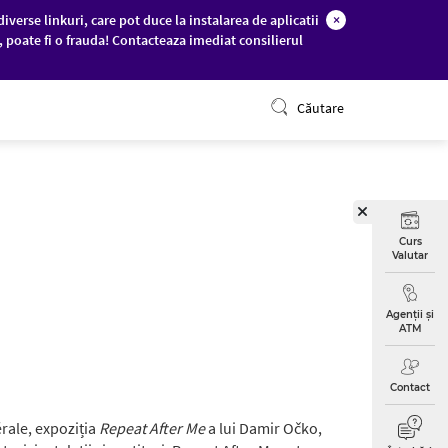
diverse linkuri, care pot duce la instalarea de aplicatii
×
c, poate fi o frauda! Contacteaza imediat consilierul
ONLINE BANKING
Căutare
Curs
Valutar
Agenții și
ATM
Contact
rale, expoziția
Repeat After Me
a lui Damir Očko,