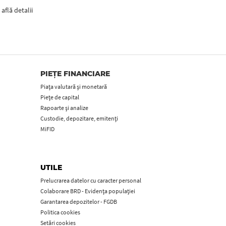
află detalii
PIEȚE FINANCIARE
Piața valutară și monetară
Piețe de capital
Rapoarte și analize
Custodie, depozitare, emitenți
MiFID
UTILE
Prelucrarea datelor cu caracter personal
Colaborare BRD - Evidența populației
Garantarea depozitelor - FGDB
Politica cookies
Setări cookies