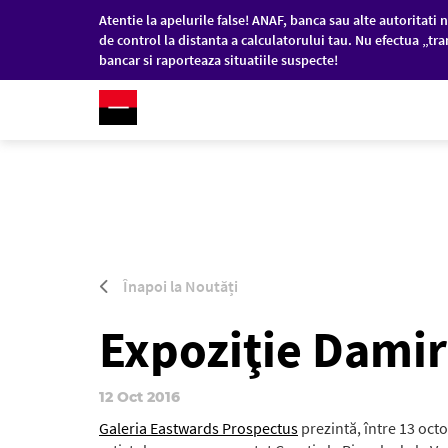
Atentie la apelurile false! ANAF, banca sau alte autoritati n
de control la distanta a calculatorului tau. Nu efectua „tra
bancar si raporteaza situatiile suspecte!
RO
/
EN
PERSOANE FIZICE
COM
Sari la conținutul principal
Înapoi la Noutăți
Expoziţie Damir
12 Oct 2016
Galeria Eastwards Prospectus
prezintă, între 13 oct