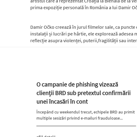
artistul care a reprezentat Croația la Bienala de la Ve
prima expoziție personală în România a lui Damir Očk
Damir Očko creează în jurul filmelor sale, ca puncte 
instalații și lucrări pe hârtie, ele explorează adesea
reflecție asupra violenței, puterii,fragilității sau in
O campanie de phishing vizează
clienții BRD sub pretextul confirmării
unei încasări în cont
Începând cu weekendul trecut, echipele BRD au primit
multiple sesizări privind e-mailuri frauduloase...