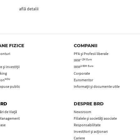
află detalii
NE FIZICE
COMPANII
Conturi
PFA şi Profesii liberale
< 2M Euro
IMM
2-50M Euro
 și investiții
IMM
king
Corporate
NOU
tion
Euromentor
xpuse public
Informații și documente utile
BRD
DESPRE BRD
ri de Viață
Newsroom
 Management
Filialele și societăți asociate
ease
Responsabilitate
Investitori și acționari
Cariere