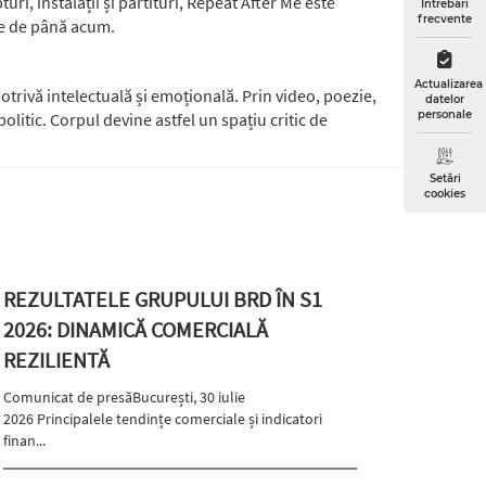
uri, instalații și partituri, Repeat After Me este
Întrebări
frecvente
le de până acum.
Actualizarea
otrivă intelectuală și emoțională. Prin video, poezie,
datelor
personale
olitic. Corpul devine astfel un spațiu critic de
Setări
cookies
REZULTATELE GRUPULUI BRD ÎN S1
2026: DINAMICĂ COMERCIALĂ
REZILIENTĂ
Comunicat de presăBucurești, 30 iulie
2026 Principalele tendințe comerciale și indicatori
finan...