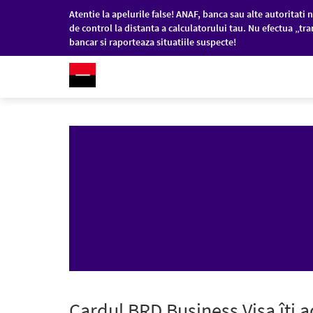
Atentie la apelurile false! ANAF, banca sau alte autoritati n
de control la distanta a calculatorului tau. Nu efectua „tra
bancar si raporteaza situatiile suspecte!
RO
/
EN
PERSOANE FIZICE
COM
Sari la conținutul principal
Cardul BRD Business Visa îți a