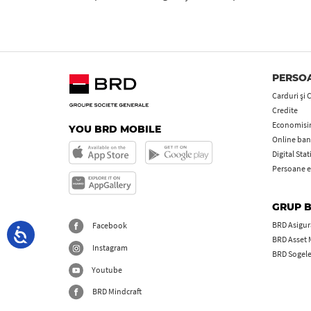
PERSOA
Carduri şi 
Credite
Economisire
YOU BRD MOBILE
Online ban
Digital Sta
Persoane e
GRUP 
BRD Asigură
Facebook
BRD Asset
Instagram
BRD Sogel
Youtube
BRD Mindcraft