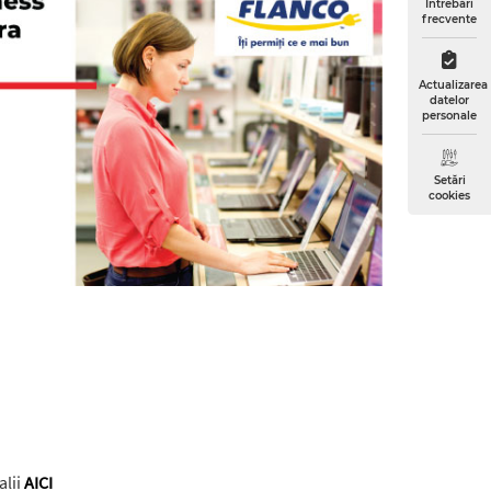
Întrebări
frecvente
Actualizarea
datelor
personale
Setări
cookies
alii
AICI