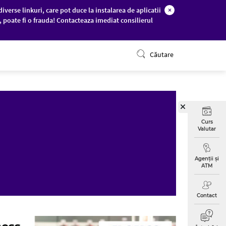
diverse linkuri, care pot duce la instalarea de aplicatii
×
c, poate fi o frauda! Contacteaza imediat consilierul
ONLINE BANKING
Căutare
Curs
Valutar
Agenții și
ATM
Contact