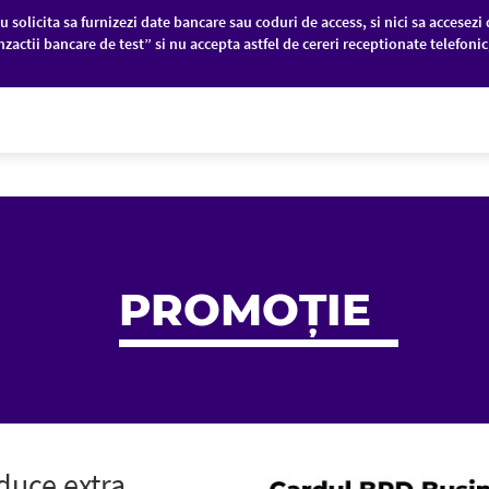
u solicita sa furnizezi date bancare sau coduri de access, si nici sa accesezi 
nzactii bancare de test” si nu accepta astfel de cereri receptionate telefoni
PANII
PIEȚE FINANCIARE
DESPRE NOI
PROMOȚIE
duce extra