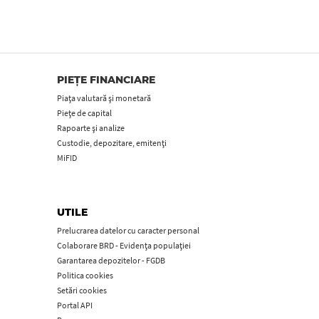
PIEȚE FINANCIARE
Piața valutară și monetară
Piețe de capital
Rapoarte și analize
Custodie, depozitare, emitenți
MiFID
UTILE
Prelucrarea datelor cu caracter personal
Colaborare BRD - Evidența populației
Garantarea depozitelor - FGDB
Politica cookies
Setări cookies
Portal API