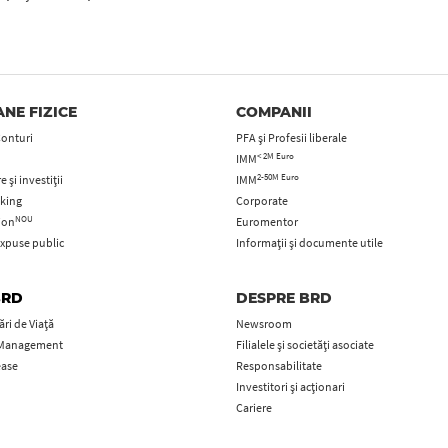
NE FIZICE
COMPANII
Conturi
PFA şi Profesii liberale
< 2M Euro
IMM
2-50M Euro
 și investiții
IMM
king
Corporate
NOU
tion
Euromentor
xpuse public
Informații și documente utile
BRD
DESPRE BRD
ri de Viață
Newsroom
 Management
Filialele și societăți asociate
ease
Responsabilitate
Investitori și acționari
Cariere