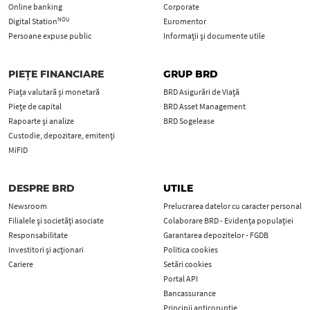
Online banking
Corporate
NOU
Digital Station
Euromentor
Persoane expuse public
Informații și documente utile
PIEȚE FINANCIARE
GRUP BRD
Piața valutară și monetară
BRD Asigurări de Viață
Piețe de capital
BRD Asset Management
Rapoarte și analize
BRD Sogelease
Custodie, depozitare, emitenți
MiFID
DESPRE BRD
UTILE
Newsroom
Prelucrarea datelor cu caracter personal
Filialele și societăți asociate
Colaborare BRD - Evidența populației
Responsabilitate
Garantarea depozitelor - FGDB
Investitori și acționari
Politica cookies
Cariere
Setări cookies
Portal API
Bancassurance
Principii anticorupţie