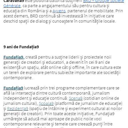
Caravana9
este posibilă datorită susținerii
BRD – Groupe Société
Générale
, ca parte a angajamentului său pentru cultura și
educația din România și a
Ayvens
, partenerul de mobilitate. Prin
acest demers, BRD continuă să investească în inițiative care
deschid spații de dialog și cunoaștere în comunitățile locale.
9 ani de Fundația9
Fundația9
,
creată pentru a susține liderii și proiectele noii
generații de creatori și educatori, a devenit în cei 9 ani de
existență un spațiu, atât online cât și offline, în care cultura este
un teren de explorare pentru subiecte importante ale societății
contemporane.
Fundația9
lucrează prin trei programe complementare care se
află la intersecția dintre cultură contemporană, jurnalism
independent și educație continuă:
Scena9
(cotidian online de
jurnalism cultural),
Școala9
(platformă de jurnalism de educație)
și
Rezidența9
(spațiu de întâlnire și experiment cultural al noilor
generații de creatori). Prin toate aceste inițiative, Fundația9
urmărește să aducă mai aproape de public noile voci
contemporane relevante și temele care creează punți între