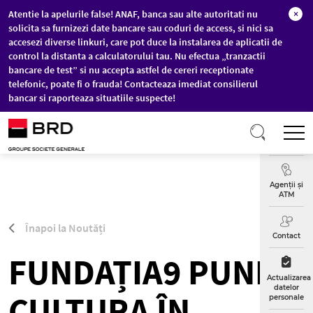
Atentie la apelurile false! ANAF, banca sau alte autoritati nu
×
solicita sa furnizezi date bancare sau coduri de access, si nici sa
accesezi diverse linkuri, care pot duce la instalarea de aplicatii de
control la distanta a calculatorului tau. Nu efectua „tranzactii
bancare de test” si nu accepta astfel de cereri receptionate
telefonic, poate fi o frauda! Contacteaza imediat consilierul
bancar si raporteaza situatiile suspecte!
Sari la conținutul principal
T
Curs
Valutar
Agenții și
ATM
Înapoi la Noutăți
Contact
FUNDAȚIA9 PUNE
Actualizarea
datelor
CULTURA ÎN
personale