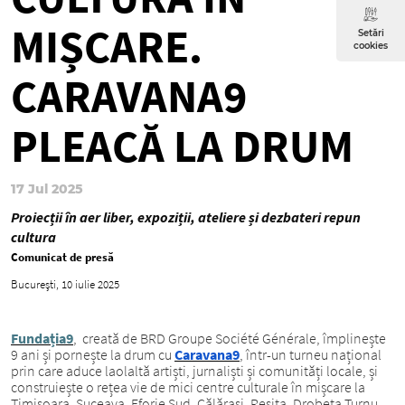
MIȘCARE.
Setări
cookies
CARAVANA9
PLEACĂ LA DRUM
17 Jul 2025
Proiecții în aer liber, expoziții, ateliere și dezbateri repun
cultura
Comunicat de presă
București, 10 iulie 2025
Fundația9
, creată de BRD Groupe Société Générale, împlinește
9 ani și pornește la drum cu
Caravana9
, într-un turneu național
prin care aduce laolaltă artiști, jurnaliști și comunități locale, și
construiește o rețea vie de mici centre culturale în mișcare la
Timișoara, Suceava, Eforie Sud, Călărași, Reșița, Drobeta Turnu-