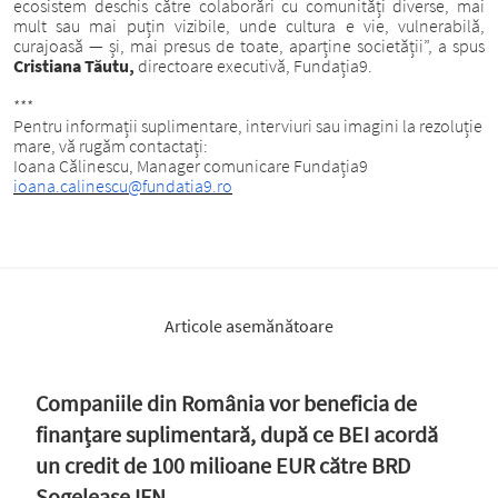
ecosistem deschis către colaborări cu comunități diverse, mai
mult sau mai puțin vizibile, unde cultura e vie, vulnerabilă,
curajoasă — și, mai presus de toate, aparține societății”, a spus
Cristiana Tăutu,
directoare executivă, Fundația9.
***
Pentru informații suplimentare, interviuri sau imagini la rezoluție
mare, vă rugăm contactați:
Ioana Călinescu, Manager comunicare Fundația9
ioana.calinescu@fundatia9.ro
Articole asemănătoare
Companiile din România vor beneficia de
finanțare suplimentară, după ce BEI acordă
un credit de 100 milioane EUR către BRD
Sogelease IFN