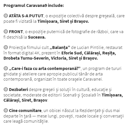
Programul Caravana9 include:
ATÂTA S-A PUTUT
, o expoziție colectivă despre greșeală, care
🟡
poate fi vizitată la
Timișoara, Siret și Brașov.
FRONT
, o expoziție puternică de fotografie de război, care va
🟡
fi deschisă la
Suceava.
Proiecția filmului cult
„Balanța”
de Lucian Pintilie, restaurat
🟡
în format digital 4K, prezent în
Eforie Sud, Călărași, Reșița,
Drobeta Turnu-Severin, Victoria, Siret și Brașov.
„Care-i faza cu arta contemporană?”
, un program de tururi
🟡
ghidate și ateliere care apropie publicul tânăr de arta
contemporană, organizat în toate orașele Caravanei.
Dezbateri
despre greșeli și soluții în cultură, educație și
🟡
societate, moderate de editorii Scena9 și Școala9 în
Timișoara,
Călărași, Siret, Brașov
.
Cine comunitare
, un obicei născut la Rezidența9 și dus mai
🟡
departe în țară — mese lungi, povești, roade locale și conversații
care leagă comunitățile.