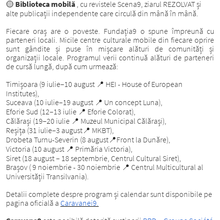
Biblioteca mobilă
, cu revistele Scena9, ziarul REZOLVAT și
🟡
alte publicații independente care circulă din mână în mână.
Fiecare oraș are o poveste. Fundația9 o spune împreună cu
parteneri locali. Micile centre culturale mobile din fiecare oprire
sunt gândite și puse în mișcare alături de comunități și
organizații locale.
Programul verii continuă alături de parteneri
de cursă lungă, după cum urmează:
Timișoara (9 iulie–10 august
HEI - House of European
📍
Institutes),
Suceava (10 iulie–19 august
Un concept Luna),
📍
Eforie Sud (12–13 iulie
Eforie Colorat),
📍
Călărași (19–20 iulie
Muzeul Municipal Călărași),
📍
Reșița (31 iulie–3 august
MKBT),
📍
Drobeta Turnu-Severin (8 august
Front la Dunăre),
📍
Victoria (10 august
Primăria Victoria),
📍
Siret (18 august – 18 septembrie, Centrul Cultural Siret),
Brașov ( 9 noiembrie - 30 noiembrie
Centrul Multicultural al
📍
Universității Transilvania).
Detalii complete despre program și calendar sunt disponibile pe
pagina oficială a
Caravanei9.