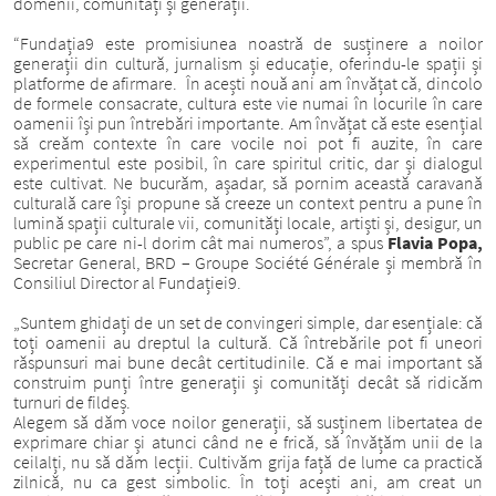
domenii, comunități și generații.
“Fundația9 este promisiunea noastră de susținere a noilor
generații din cultură, jurnalism și educație, oferindu-le spații și
platforme de afirmare. În acești nouă ani am învățat că, dincolo
de formele consacrate, cultura este vie numai în locurile în care
oamenii își pun întrebări importante. Am învățat că este esențial
să creăm contexte în care vocile noi pot fi auzite, în care
experimentul este posibil, în care spiritul critic, dar și dialogul
este cultivat. Ne bucurăm, așadar, să pornim această caravană
culturală care își propune să creeze un context pentru a pune în
lumină spații culturale vii, comunități locale, artiști și, desigur, un
public pe care ni-l dorim cât mai numeros”, a spus
Flavia Popa,
Secretar General, BRD – Groupe Société Générale și membră în
Consiliul Director al Fundației9.
„Suntem ghidați de un set de convingeri simple, dar esențiale: că
toți oamenii au dreptul la cultură. Că întrebările pot fi uneori
răspunsuri mai bune decât certitudinile. Că e mai important să
construim punți între generații și comunități decât să ridicăm
turnuri de fildeș.
Alegem să dăm voce noilor generații, să susținem libertatea de
exprimare chiar și atunci când ne e frică, să învățăm unii de la
ceilalți, nu să dăm lecții. Cultivăm grija față de lume ca practică
zilnică, nu ca gest simbolic. În toți acești ani, am creat un