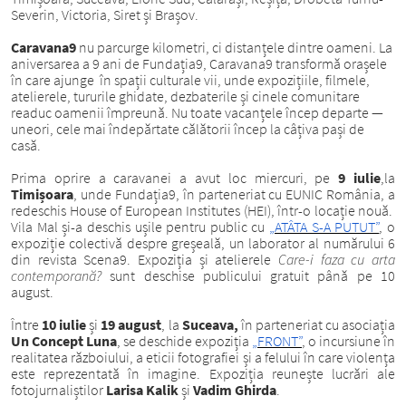
Severin, Victoria, Siret și Brașov.
Caravana9
nu parcurge kilometri, ci distanțele dintre oameni. La
aniversarea a 9 ani de Fundația9, Caravana9 transformă orașele
în care ajunge în spații culturale vii, unde expozițiile, filmele,
atelierele, tururile ghidate, dezbaterile și cinele comunitare
readuc oamenii împreună. Nu toate vacanțele încep departe —
uneori, cele mai îndepărtate călătorii încep la câțiva pași de
casă.
Prima oprire a caravanei
a avut loc miercuri, pe
9 iulie
,la
Timișoara
, unde Fundația9, în parteneriat cu EUNIC România, a
redeschis House of European Institutes (HEI), într-o locație nouă.
Vila Mal și-a deschis ușile pentru public cu
„ATÂTA S-A PUTUT”
, o
expoziție colectivă despre greșeală, un laborator al numărului 6
din revista Scena9. Expoziția și atelierele
Care-i faza cu arta
contemporană?
sunt deschise publicului gratuit până pe 10
august.
Între
10 iulie
și
19 august
, la
Suceava,
în parteneriat cu asociația
Un Concept Luna
, se deschide expoziția
„FRONT”
, o incursiune în
realitatea războiului, a eticii fotografiei și a felului în care violența
este reprezentată în imagine. Expoziția reunește lucrări ale
fotojurnaliștilor
Larisa Kalik
și
Vadim Ghirda
.