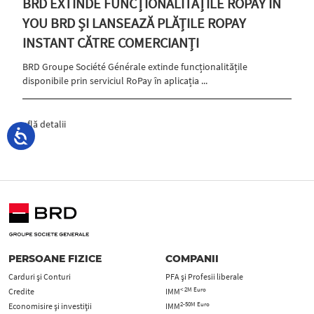
BRD EXTINDE FUNCȚIONALITĂȚILE ROPAY ÎN
YOU BRD ȘI LANSEAZĂ PLĂȚILE ROPAY
INSTANT CĂTRE COMERCIANȚI
BRD Groupe Société Générale extinde funcționalitățile
disponibile prin serviciul RoPay în aplicația ...
află detalii
PERSOANE FIZICE
COMPANII
Carduri şi Conturi
PFA şi Profesii liberale
< 2M Euro
Credite
IMM
2-50M Euro
Economisire și investiții
IMM